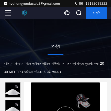
hydhongyundasale2@gmail.com
86--13192099222
উদ্ধৃতি
পণ্য
বাড়ি
>
পণ্য
>
গরম দ্রবীভূত আঠালো পাউডার
>
তাপ স্থানান্তর মুদ্রণের জন্য 20-
30 MFI TPU আঠালো পাউডার হট মেল্ট পাউডার