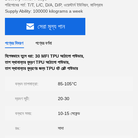
পরিশোধের শর্ত: T/T, L/C, D/A, D/P, ওয়েস্টার্ন ইউনিয়ন, মানিগ্রাম
Supply Ability: 100000 kilograms a week
সেরা মূল্য পান
পণ্যের বিবরণ
পণ্যের বর্ণনা
বিশেষভাবে তুলে ধরা:
30 MFI TPU আঠালো পাউডার
,
তাপ স্থানান্তর মুদ্রণ TPU আঠালো পাউডার
,
তাপ স্থানান্তর মুদ্রণের জন্য TPU হট মেল্ট পাউডার
বন্ধন তাপমাত্রা:
85-105°C
দ্রবণ সূচী:
20-30
বন্ধনে সময়:
10-15 সেকেন্ড
রঙ:
সাদা