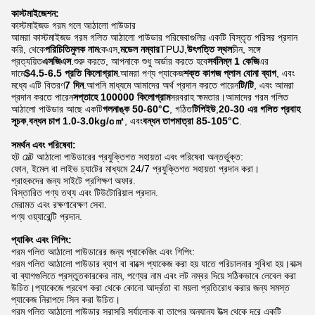
কাস্টমাইজেশন:
কাস্টমাইজড গরম গলে আঠালো পাউডার
আমরা কাস্টমাইজড গরম গলিত আঠালো পাউডার পরিষেবাগুলির একটি বিস্তৃত পরিসর প্রদান
করি, থেকে
পরিচিতিমুলক নাম
কেএস,
মডেল নম্বার
TPUJ,
উৎপত্তি স্থল
চীন, সঙ্গে
প্রত্যয়িত
এসজিএস
.শুরু করতে, আপনাকে শুধু অর্ডার করতে হবে
সর্বনিম্ন 1 কেজি
এর
দামে
$4.5-6.5 প্রতি কিলোগ্রাম
.আমরা পণ্য প্যাকেজ
শক্ত কাগজ প্লাস বোনা ব্যাগ
, এবং
মধ্যে এটি বিতরণ
7 দিন
.আপনি মাধ্যমে আমাদের অর্থ প্রদান করতে পারেন
টি/টি
, এবং আমরা
প্রদান করতে পারেন
সপ্তাহে 100000 কিলোগ্রাম
সরবরাহ ক্ষমতার।আমাদের গরম গলিত
আঠালো পাউডার আছে একটি
গলনাঙ্ক 50-60°C
, গঠিত
টিপিইউ
,
20-30 এর গলিত প্রবাহ
সূচক
,
বন্ধন চাপ 1.0-3.0kg/c㎡
, এবং
বন্ধন তাপমাত্রা 85-105°C
.
সমর্থন এবং পরিষেবা:
হট মেল্ট আঠালো পাউডারের প্রযুক্তিগত সহায়তা এবং পরিষেবা অন্তর্ভুক্ত:
ফোন, ইমেল বা লাইভ চ্যাটের মাধ্যমে 24/7 প্রযুক্তিগত সহায়তা প্রদান করা।
গ্রাহকদের জন্য সাইটে প্রশিক্ষণ অফার.
বিস্তারিত পণ্য তথ্য এবং টিউটোরিয়াল প্রদান.
মেরামত এবং রক্ষণাবেক্ষণ সেবা.
পণ্য ওয়্যারেন্টি প্রদান.
প্যাকিং এবং শিপিং:
গরম গলিত আঠালো পাউডারের জন্য প্যাকেজিং এবং শিপিং:
গরম গলিত আঠালো পাউডার ব্যাগ বা বাক্সে প্যাকেজ করা হয় যাতে পরিচালনার সুবিধা হয়।বাক্স
বা ব্যাগগুলিতে প্রস্তুতকারকের নাম, পণ্যের নাম এবং লট নম্বর দিয়ে সঠিকভাবে লেবেল করা
উচিত।প্যাকেজে প্রবেশ করা থেকে কোনো আর্দ্রতা বা ময়লা প্রতিরোধ করার জন্য সমস্ত
প্যাকেজ নিরাপদে সিল করা উচিত।
গরম গলিত আঠালো পাউডার সরাসরি সূর্যালোক বা তাপের অন্যান্য উত্স থেকে দূরে একটি