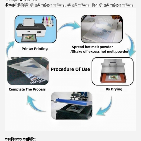
কীওয়ার্ড:
টিপিইউ হট মেল্ট আঠালো পাউডার, হট মেল্ট পাউডার, পিএ হট মেল্ট আঠালো পাউডার
প্রযুক্তিগত পরামিতি: