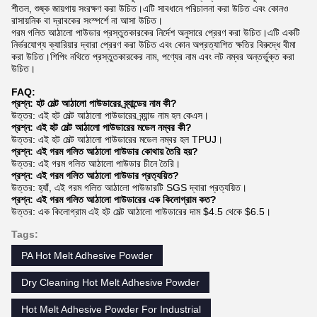
শীতল, শুষ্ক জায়গায় সংরক্ষণ করা উচিত।এটি সাবধানে পরিচালনা করা উচিত এবং কোনও
রাসায়নিক বা দ্রাবকের সংস্পর্শে না আসা উচিত।
গরম গলিত আঠালো পাউডার প্রস্তুতকারকের নির্দেশ অনুসারে প্রেরণ করা উচিত।এটি একটি
নির্ভরযোগ্য ক্যারিয়ার দ্বারা প্রেরণ করা উচিত এবং কোন অপ্রত্যাশিত ক্ষতির বিরুদ্ধে বীমা
করা উচিত।শিপিং নথিতে প্রস্তুতকারকের নাম, পণ্যের নাম এবং লট নম্বর অন্তর্ভুক্ত করা
উচিত।
FAQ:
প্রশ্ন: হট মেল্ট আঠালো পাউডারের ব্র্যান্ডের নাম কী?
উত্তর: এই হট মেল্ট আঠালো পাউডারের ব্র্যান্ড নাম হল কেএস।
প্রশ্ন: এই হট মেল্ট আঠালো পাউডারের মডেল নম্বর কী?
উত্তর: এই হট মেল্ট আঠালো পাউডারের মডেল নম্বর হল TPUJ।
প্রশ্ন: এই গরম গলিত আঠালো পাউডার কোথায় তৈরি হয়?
উত্তর: এই গরম গলিত আঠালো পাউডার চীনে তৈরি।
প্রশ্ন: এই গরম গলিত আঠালো পাউডার প্রত্যয়িত?
উত্তর: হ্যাঁ, এই গরম গলিত আঠালো পাউডারটি SGS দ্বারা প্রত্যয়িত।
প্রশ্ন: এই গরম গলিত আঠালো পাউডারের এক কিলোগ্রাম কত?
উত্তর: এক কিলোগ্রাম এই হট মেল্ট আঠালো পাউডারের দাম $4.5 থেকে $6.5।
Tags:
PA Hot Melt Adhesive Powder
Dry Cleaning Hot Melt Adhesive Powder
Hot Melt Adhesive Powder For Industrial