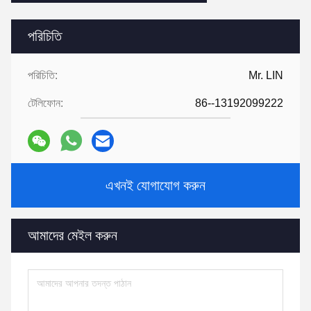
পরিচিতি
পরিচিতি:
Mr. LIN
টেলিফোন:
86--13192099222
এখনই যোগাযোগ করুন
আমাদের মেইল ​​করুন