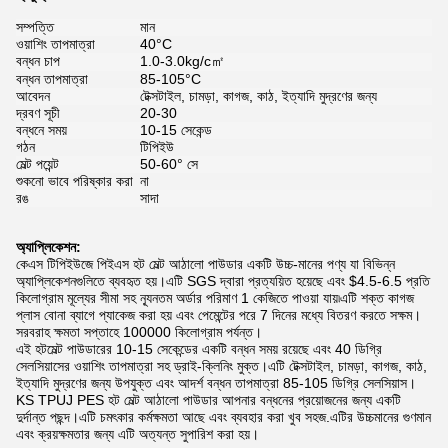
সম্পত্তি
মান
ওয়াশিং তাপমাত্রা
40°C
বন্ধন চাপ
1.0-3.0kg/c㎡
বন্ধন তাপমাত্রা
85-105°C
আবেদন
টেক্সটাইল, চামড়া, কাগজ, কাঠ, ইত্যাদি মুদ্রণের জন্য
দ্রবণ সূচী
20-30
বন্ধনে সময়
10-15 সেকেন্ড
গঠন
টিপিইউ
মেল্ট পয়েন্ট
50-60° সে
শুকনো ভাবে পরিষ্কার করা
না
রঙ
সাদা
অ্যাপ্লিকেশন:
কেএস টিপিইউজে পিইএস হট মেল্ট আঠালো পাউডার একটি উচ্চ-মানের পণ্য যা বিভিন্ন
অ্যাপ্লিকেশনগুলিতে ব্যবহৃত হয়।এটি SGS দ্বারা প্রত্যয়িত হয়েছে এবং $4.5-6.5 প্রতি
কিলোগ্রাম মূল্যের সীমা সহ ন্যূনতম অর্ডার পরিমাণ 1 কেজিতে পাওয়া যায়৷এটি শক্ত কাগজ
প্লাস বোনা ব্যাগে প্যাকেজ করা হয় এবং পেমেন্টের পরে 7 দিনের মধ্যে বিতরণ করতে সক্ষম।
সরবরাহ ক্ষমতা সপ্তাহে 100000 কিলোগ্রাম পর্যন্ত।
এই হটমেল্ট পাউডারের 10-15 সেকেন্ডের একটি বন্ধন সময় রয়েছে এবং 40 ডিগ্রি
সেলসিয়াসের ওয়াশিং তাপমাত্রা সহ ড্রাই-ক্লিনিং মুক্ত।এটি টেক্সটাইল, চামড়া, কাগজ, কাঠ,
ইত্যাদি মুদ্রণের জন্য উপযুক্ত এবং আদর্শ বন্ধন তাপমাত্রা 85-105 ডিগ্রি সেলসিয়াস।
KS TPUJ PES হট মেল্ট আঠালো পাউডার আপনার বন্ধনের প্রয়োজনের জন্য একটি
দুর্দান্ত পছন্দ।এটি চমৎকার কর্মক্ষমতা আছে এবং ব্যবহার করা খুব সহজ.এটির উচ্চমানের গুণমান
এবং ক্রয়ক্ষমতার জন্য এটি অত্যন্ত সুপারিশ করা হয়।