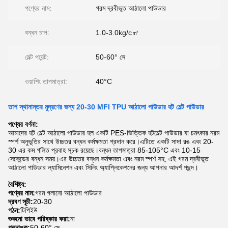
পণ্যের নাম:
গরম দ্রবীভূত আঠালো পাউডার
বন্ধন চাপ:
1.0-3.0kg/c㎡
মেল্ট পয়েন্ট:
50-60° সে
ওয়াশিং তাপমাত্রা:
40°C
তাপ স্থানান্তর মুদ্রণের জন্য 20-30 MFI TPU আঠালো পাউডার হট মেল্ট পাউডার
পণ্যের বর্ণনা:
আমাদের হট মেল্ট আঠালো পাউডার হল একটি PES-ভিত্তিক হটমেল্ট পাউডার যা চমৎকার নরম
স্পর্শ অনুভূতির সাথে উচ্চতর বন্ধন কর্মক্ষমতা প্রদান করে।এটিতে একটি সাদা রঙ এবং 20-
30 এর কম গলিত প্রবাহ সূচক রয়েছে।বন্ধন তাপমাত্রা 85-105°C এবং 10-15
সেকেন্ডের বন্ধন সময়।এর উচ্চতর বন্ধন কর্মক্ষমতা এবং নরম স্পর্শ সহ, এই গরম দ্রবীভূত
আঠালো পাউডার ল্যামিনেশন এবং সিলিং অ্যাপ্লিকেশনের জন্য আপনার আদর্শ পছন্দ।
বৈশিষ্ট্য:
পণ্যের নাম:
গরম গলানো আঠালো পাউডার
দ্রবণ সূচী:
20-30
গঠন:
টিপিইউ
শুকনো ভাবে পরিষ্কার করা:
না
গলনাঙ্ক:
50-60° সে