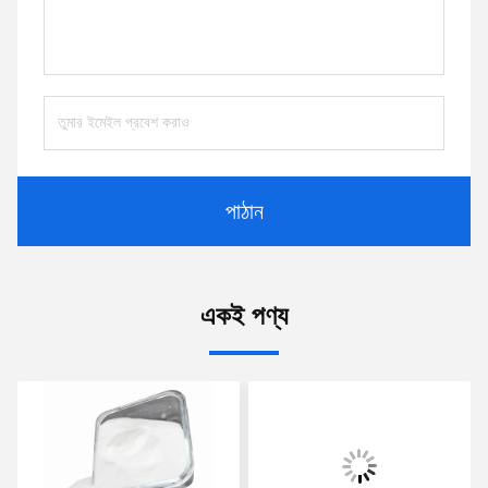
পাঠান
একই পণ্য