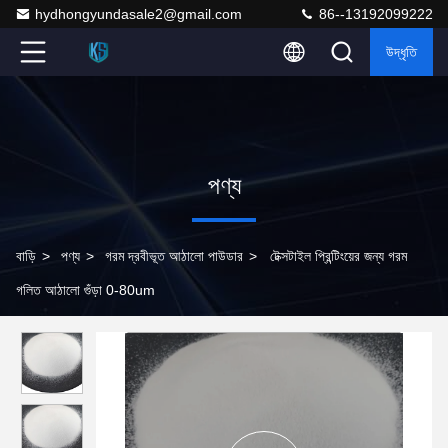
hydhongyundasale2@gmail.com
86--13192099222
উদ্ধৃতি
পণ্য
বাড়ি
>
পণ্য
>
গরম দ্রবীভূত আঠালো পাউডার
>
টেক্সটাইল প্রিন্টিংয়ের জন্য গরম
গলিত আঠালো গুঁড়া 0-80um