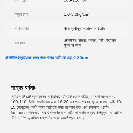
মেল্ট পয়েন্ট:
100-110° সে
বন্ধন চাপ:
1.0-3.0kg/c㎡
পণ্যের নাম:
গরম দ্রবীভূত আঠালো পাউডার
টেক্সটাইল, চামড়া, কাগজ, কাঠ, ইত্যাদি
আবেদন:
মুদ্রণের জন্য
টেক্সটাইল প্রিন্টিংয়ের জন্য গরম গলিত আঠালো গুঁড়া 0-80um
পণ্যের বর্ণনাঃ
পিইএস হট মেল্ট অ্যাডেসিভ পাউডারটি টিপিইউ থেকে গঠিত, যা সাদা রঙের এবং
100-110 ডিগ্রি সেলসিয়াস এবং 16-20 এর গলন প্রবাহ সূচক রয়েছে।এটি 10-
15 সেকেন্ডের একটি দ্রুত আঠালো সময় সরবরাহ করে এবং চমৎকার ওয়াশিং
fastness আছেএটি পিএ উপকরণগুলিকে আঠালো করার জন্যও উপযুক্ত, যা এটিকে
বিভিন্ন শিল্প অ্যাপ্লিকেশনগুলির জন্য আদর্শ পছন্দ করে।