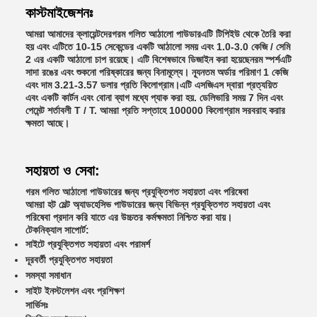
কাস্টমাইজেশনঃ
আমরা আমাদের ক্লায়েন্টদের
গরম গলিত আঠালো পাউডার
এটি টিপিইউ থেকে তৈরি করা
হয় এবং এটিতে 10-15 সেকেন্ডের একটি আঠালো সময় এবং 1.0-3.0 কেজি / সেমি
2 এর একটি আঠালো চাপ রয়েছে। এটি বিশেষভাবে ডিজাইন করা হয়েছে
নরম স্পর্শ
এটি
সাদা রঙের এবং শুকনো পরিষ্কারের জন্য বিনামূল্যে। ন্যূনতম অর্ডার পরিমাণ 1 কেজি
এবং দাম 3.21-3.57 ডলার প্রতি কিলোগ্রাম।এটি এসজিএস দ্বারা প্রত্যয়িত
এবং একটি কার্টন এবং বোনা ব্যাগ মধ্যে প্যাক করা হয়. ডেলিভারি সময় 7 দিন এবং
পেমেন্ট শর্তাবলী T / T. আমরা প্রতি সপ্তাহে 100000 কিলোগ্রাম সরবরাহ করার
ক্ষমতা আছে।
সহায়তা ও সেবা:
গরম গলিত আঠালো পাউডারের জন্য প্রযুক্তিগত সহায়তা এবং পরিষেবা
আমরা হট মেল্ট অ্যাডহেসিভ পাউডারের জন্য বিভিন্ন প্রযুক্তিগত সহায়তা এবং
পরিষেবা প্রদান করি যাতে এর উচ্চতর কর্মক্ষমতা নিশ্চিত করা যায়।
টেকনিক্যাল সাপোর্ট:
সাইটে প্রযুক্তিগত সহায়তা এবং পরামর্শ
দূরবর্তী প্রযুক্তিগত সহায়তা
সমস্যা সমাধান
সাইট ইনস্টলেশন এবং প্রশিক্ষণ
সার্ভিসঃ