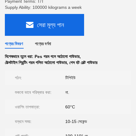
Payment Terms: T/T
Supply Ability: 100000 kilograms a week
সেরা মূল্য পান
পণ্যের বিবরণ
পণ্যের বর্ণনা
বিশেষভাবে তুলে ধরা:
Pes গরম গলে আঠালো পাউডার
,
টেক্সটাইল প্রিন্টিং গরম গলিত আঠালো পাউডার
,
পেস হট মেল্ট পাউডার
গঠন:
টিপিইউ
শুকনো ভাবে পরিষ্কার করা:
না.
ওয়াশিং তাপমাত্রা:
60°C
বন্ধনে সময়:
10-15 সেকেন্ড