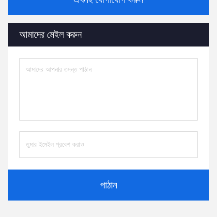
আমাদের মেইল ​​করুন
পাঠান