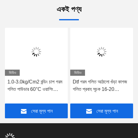
একই পণ্য
ভিডিও
ভিডিও
1.0-3.0kg/Cm2 বন্ডিং চাপ গরম
Dtf গরম গলিত আঠালো গুঁড়া কাগজ
গলিত পাউডার 60°C ওয়াশিং
গলিত প্রবাহ সূচক 16-20
তাপমাত্রা
পলিওলেফিন
সেরা মূল্য পান
সেরা মূল্য পান