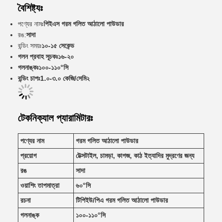
বৈশিষ্ট্যঃ
পণ্যের নামঃ
পিইএস গরম গলিত আঠালো পাউডার
রঙ:
সাদা
বন্ডিং সময়ঃ
১০-১৫ সেকেন্ড
গলন প্রবাহ সূচকঃ
১৬-২০
গলনাঙ্কঃ
১০০-১১০°সি
বন্ডিং চাপঃ
1.০-৩.০ কেজি/সেমি২
টেকনিক্যাল প্যারামিটারঃ
পণ্যের নাম
গরম গলিত আঠালো পাউডার
প্রয়োগ
টেক্সটাইল, চামড়া, কাগজ, কাঠ ইত্যাদির মুদ্রণের জন্য
রঙ
সাদা
ওয়াশিং তাপমাত্রা
৬০°সি
রচনা
টিপিইউ/পিএ গরম গলিত আঠালো পাউডার
গলনাঙ্ক
১০০-১১০°সি