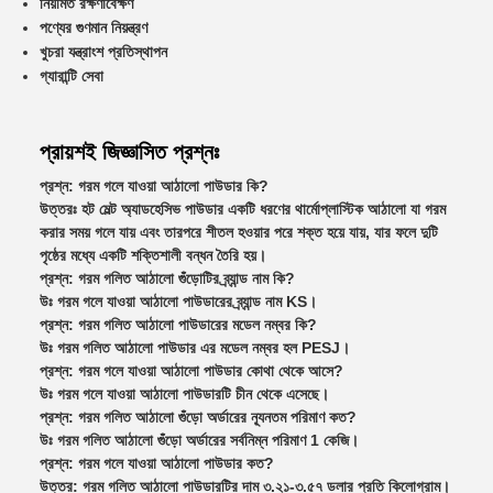
নিয়মিত রক্ষণাবেক্ষণ
পণ্যের গুণমান নিয়ন্ত্রণ
খুচরা যন্ত্রাংশ প্রতিস্থাপন
গ্যারান্টি সেবা
প্রায়শই জিজ্ঞাসিত প্রশ্নঃ
প্রশ্ন: গরম গলে যাওয়া আঠালো পাউডার কি?
উত্তরঃ হট মেল্ট অ্যাডহেসিভ পাউডার একটি ধরণের থার্মোপ্লাস্টিক আঠালো যা গরম
করার সময় গলে যায় এবং তারপরে শীতল হওয়ার পরে শক্ত হয়ে যায়, যার ফলে দুটি
পৃষ্ঠের মধ্যে একটি শক্তিশালী বন্ধন তৈরি হয়।
প্রশ্ন: গরম গলিত আঠালো গুঁড়োটির ব্র্যান্ড নাম কি?
উঃ গরম গলে যাওয়া আঠালো পাউডারের ব্র্যান্ড নাম KS।
প্রশ্ন: গরম গলিত আঠালো পাউডারের মডেল নম্বর কি?
উঃ গরম গলিত আঠালো পাউডার এর মডেল নম্বর হল PESJ।
প্রশ্ন: গরম গলে যাওয়া আঠালো পাউডার কোথা থেকে আসে?
উঃ গরম গলে যাওয়া আঠালো পাউডারটি চীন থেকে এসেছে।
প্রশ্ন: গরম গলিত আঠালো গুঁড়ো অর্ডারের ন্যূনতম পরিমাণ কত?
উঃ গরম গলিত আঠালো গুঁড়ো অর্ডারের সর্বনিম্ন পরিমাণ 1 কেজি।
প্রশ্ন: গরম গলে যাওয়া আঠালো পাউডার কত?
উত্তর: গরম গলিত আঠালো পাউডারটির দাম ৩.২১-৩.৫৭ ডলার প্রতি কিলোগ্রাম।