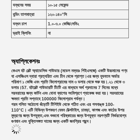
বন্ধনের সময়
১০-১৫ সেকেন্ড
বন্ডিং তাপমাত্রা
১২০-১৪০°সি
বন্ধন চাপ
1.০-৩.০ কেজি/সেমি২
ড্রাই ক্লিনিং
না
অ্যাপ্লিকেশনঃ
কেএস হট মেল্ট অ্যাডেসিভ পাউডার (মডেল নম্বরঃ পিইএসজে) একটি উচ্চমানের পণ্য
যা এসজিএস দ্বারা প্রত্যয়িত এবং চীন থেকে প্রাপ্ত।এর জন্য ন্যূনতম অর্ডার
পরিমাণ ১ কেজি এবং প্রতি কিলোগ্রামের দাম ৩ ডলার থেকে শুরু হয়।.২১ থেকে ৩
ডলার।57. হটমেল্ট পাউডারটি টি/টি এর মাধ্যমে অর্থ প্রদানের 7 দিনের মধ্যে
সরবরাহের জন্য কার্টন এবং বোনা ব্যাগের সংমিশ্রণে প্যাকেজ করা হয়। সরবরাহের
ক্ষমতা প্রতি সপ্তাহে 100000 কিলোগ্রাম পর্যন্ত।
গরম গলিত আঠালো গুঁড়োটি টিপিইউ থেকে গঠিত এবং এর গলনাঙ্ক 100-
110°C। এটি বিভিন্ন উপকরণ যেমন টেক্সটাইল, চামড়া, কাগজ এবং কাঠের উপর
মুদ্রণের জন্য উপযুক্ত,এবং শুকনো পরিষ্কারের জন্য উপযুক্ত নয়পণ্যটি নির্ভরযোগ্য
গুণমান এবং যুক্তিসঙ্গত দামের জন্য একটি জনপ্রিয় পছন্দ।