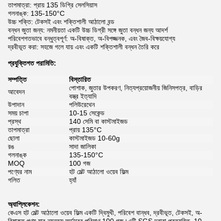
তাপমাত্রা: প্রায় 135 ডিগ্রি সেলসিয়াস
গলনাঙ্ক: 135-150°C
উচ্চ শক্তি: টেকসই এবং শক্তিশালী আঠালো বন্ড
বন্ধন জুতা জন্য: নমনীয়তা একটি উচ্চ ডিগ্রী সঙ্গে জুতা বন্ধন জন্য আদর্শ
পরিবেশগতভাবে বন্ধুত্বপূর্ণ: অ-বিষাক্ত, অ-বিপজ্জনক, এবং জৈব-বিক্ষয়যোগ্য
দ্রবীভূত করা: সহজে গলে যায় এবং একটি শক্তিশালী বন্ধন তৈরি করে
প্রযুক্তিগত পরামিতি:
সম্পত্তি
বিস্তারিত
পোশাক, জুতার উপকরণ, নিত্যপ্রয়োজনীয় জিনিসপত্র, বাড়ির
আবেদন
বস্ত্র ইত্যাদি
উপাদান
পলিউরেথেন
সময় চাপা
10-15 সেকেন্ড
প্রস্থ
140 সেমি বা কাস্টমাইজড
তাপমাত্রা
প্রায় 135°C
ছোলা
কাস্টমাইজড 10-60g
রঙ
সাদা জালিকা
গলনাঙ্ক
135-150°C
MOQ
100 গজ
পণ্যের নাম
হট মেল্ট আঠালো ওয়েব ফিল্ম
গলিত
হ্যাঁ
অ্যাপ্লিকেশন:
কেএস হট মেল্ট আঠালো ওয়েব ফিল্ম একটি দ্বিমুখী, পরিবেশ বান্ধব, দ্রবীভূত, টেকসই, অ-