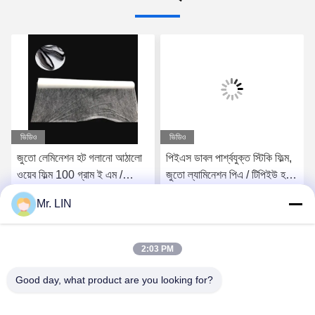
ভিডিও
ভিডিও
জুতো লেমিনেশন হট গলানো আঠালো
পিইএস ডাবল পার্শ্বযুক্ত স্টিকি ফিল্ম,
ওয়েব ফিল্ম 100 গ্রাম ই এম /
জুতো ল্যামিনেশন পিএ / টিপিইউ হট
ওডিএম ইনসোলস ফোমের জন্য
গলিত আঠালো ফিল্ম 3.0 কেজিএফ /
Mr. LIN
সেমি 2
সেরা মূল্য পান
সেরা মূল্য পান
2:03 PM
Good day, what product are you looking for?