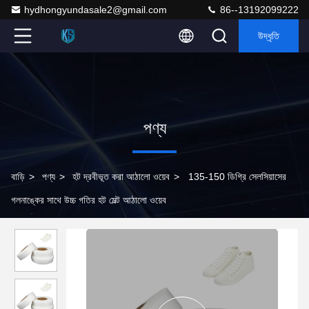
hydhongyundasale2@gmail.com
86--13192099222
উদ্ধৃতি
পণ্য
বাড়ি
>
পণ্য
>
হট দ্রবীভূত করা আঠালো ওয়েব
>
135-150 ডিগ্রি সেলসিয়াসের
গলনাঙ্কের সাথে উচ্চ গতির হট মেল্ট আঠালো ওয়েব