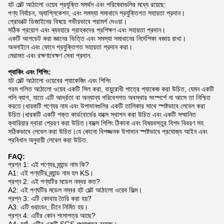
হট মেল্ট আঠালো ওয়েব প্রযুক্তি সমর্থন এবং পরিষেবাগুলির মধ্যে রয়েছে:
পণ্য নির্বাচন, অ্যাপ্লিকেশন, এবং সমস্যা সমাধানে প্রযুক্তিগত সহায়তা প্রদান।
প্রোডাক্ট ডিজাইনের বিষয়ে গভীরভাবে পরামর্শ দেওয়া।
সঠিক প্রয়োগ এবং ব্যবহারে গ্রাহকদের প্রশিক্ষণ এবং সহায়তা প্রদান।
একটি আপডেট করা জ্ঞানের ভিত্তি এবং সমস্যা সমাধানের নির্দেশিকা বজায় রাখা।
অনলাইনে এবং ফোনে প্রযুক্তিগত সহায়তা প্রদান করা।
মেরামত এবং রক্ষণাবেক্ষণ সেবা প্রদান.
প্যাকিং এবং শিপিং:
হট মেল্ট আঠালো ওয়েবের প্যাকেজিং এবং শিপিং
গরম গলিত আঠালো ওয়েব একটি সিল করা, বায়ুরোধী পাত্রে প্যাকেজ করা উচিত, যেমন একটি
পলি ব্যাগ, যাতে এটি আর্দ্রতা বা অন্যান্য পরিবেশগত অবস্থার সংস্পর্শে না আসে তা নিশ্চিত
করতে।ধারকটি পণ্যের নাম এবং উপাদানগুলির একটি তালিকার সাথে স্পষ্টভাবে লেবেল করা
উচিত।ধারকটি একটি শক্ত কার্ডবোর্ডের বাক্সে স্থাপন করা উচিত এবং একটি সম্মানিত
ক্যারিয়ার দ্বারা প্রেরণ করা উচিত।বাক্সে শিপিং ঠিকানা এবং বিষয়বস্তুর বিশদ বিবরণ সহ
সঠিকভাবে লেবেল করা উচিত।যে কোনো বিপজ্জনক উপাদান স্পষ্টভাবে প্রযোজ্য আইন এবং
প্রবিধান অনুযায়ী লেবেল করা উচিত.
FAQ:
প্রশ্ন 1: এই পণ্যের ব্র্যান্ড নাম কি?
A1: এই পণ্যটির ব্র্যান্ড নাম হল KS।
প্রশ্ন 2: এই পণ্যটির মডেল নম্বর কত?
A2: এই পণ্যটির মডেল নম্বর হট মেল্ট আঠালো ওয়েব ফিল্ম।
প্রশ্ন 3: এটি কোথায় তৈরি করা হয়?
A3: এটি গুয়াংডং, চীনে নির্মিত হয়।
প্রশ্ন 4: এটির কোন শংসাপত্র আছে?