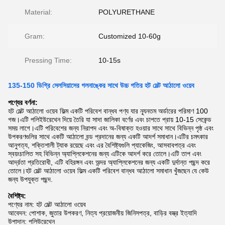
Material:
POLYURETHANE
Gram:
Customized 10-60g
Pressing Time:
10-15s
135-150 ডিগ্রি সেলসিয়াসের গলনাঙ্কের সাথে উচ্চ গতির হট মেল্ট আঠালো ওয়েব
পণ্যের বর্ণনা:
হট মেল্ট আঠালো ওয়েব ফিল্ম একটি পরিবেশ বান্ধব পণ্য যার ন্যূনতম অর্ডারের পরিমাণ 100
গজ।এটি পলিইউরেথেন দিয়ে তৈরি যা সাদা জালিকা বর্ণের এবং চাপতে প্রায় 10-15 সেকেন্ড
সময় লাগে।এটি পরিবেশের জন্য নিরাপদ এবং অ-বিষাক্ত হওয়ার সাথে সাথে বিভিন্ন পৃষ্ঠ এবং
উপকরণগুলির সাথে একটি আঠালো বন্ড প্রদানের জন্য একটি আদর্শ সমাধান।এটির চমৎকার
আনুগত্য, শক্তিশালী ট্যাক রয়েছে এবং এর বৈশিষ্ট্যগুলি প্যাকেজিং, আসবাবপত্র এবং
স্বয়ংচালিত সহ বিভিন্ন অ্যাপ্লিকেশনের জন্য এটিকে আদর্শ করে তোলে।এটি তাপ এবং
আর্দ্রতা প্রতিরোধী, এটি বহিরঙ্গন এবং অন্দর অ্যাপ্লিকেশনের জন্য একটি দুর্দান্ত পছন্দ করে
তোলে।হট মেল্ট আঠালো ওয়েব ফিল্ম একটি পরিবেশ বান্ধব আঠালো সমাধান খুঁজছেন যে কেউ
জন্য উপযুক্ত পছন্দ.
বৈশিষ্ট্য:
পণ্যের নাম: হট মেল্ট আঠালো ওয়েব
আবেদন: পোশাক, জুতার উপকরণ, নিত্য প্রয়োজনীয় জিনিসপত্র, বাড়ির বস্ত্র ইত্যাদি
উপাদান: পলিউরেথেন