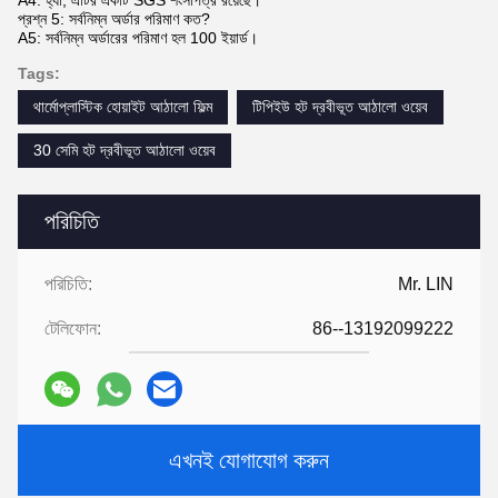
A4: হ্যাঁ, এটির একটি SGS শংসাপত্র রয়েছে।
প্রশ্ন 5: সর্বনিম্ন অর্ডার পরিমাণ কত?
A5: সর্বনিম্ন অর্ডারের পরিমাণ হল 100 ইয়ার্ড।
Tags:
থার্মোপ্লাস্টিক হোয়াইট আঠালো ফিল্ম
টিপিইউ হট দ্রবীভূত আঠালো ওয়েব
30 সেমি হট দ্রবীভূত আঠালো ওয়েব
পরিচিতি
পরিচিতি:
Mr. LIN
টেলিফোন:
86--13192099222
এখনই যোগাযোগ করুন