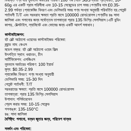
বিষাক্ত পণ্য যার ন্যূনতম অর্ডারের পরিমাণ 100 গজ।এটি SGS দ্বারা প্রত্যয়িত, 10-
60g এর একটি গ্রাম পরিসীমা এবং 10-15 সেকেন্ডের চাপ সময়।পণ্যটির দাম £0.35-
2.99 পর্যন্ত।প্যাকেজিং বিবরণ এবং ডেলিভারি সময় পণ্য সংখ্যা অনুযায়ী পরিবর্তিত হয়.পেমেন্ট
শর্তাবলী T/T এবং সরবরাহ ক্ষমতা প্রতি মাসে 100000 রোল/রোলস।পণ্যটির রঙ সাদা
জালিকা এবং গলানোর জন্য সর্বোত্তম তাপমাত্রা প্রায় 135 ডিগ্রি সেলসিয়াস।এটি বন্ডিং
কাপড়, টেক্সটাইল, ল্যামিনেট এবং ফোমের জন্য একটি আদর্শ সমাধান।
কাস্টমাইজেশন:
হট মেল্ট আঠালো ওয়েবের কাস্টমাইজড পরিষেবা:
ব্র্যান্ড নাম: কেএস
মডেল নম্বর: হট মেল্ট আঠালো ওয়েব ফিল্ম
উৎপত্তি স্থান: গুয়াংডং, চীন
সার্টিফিকেশন: এসজিএস
ন্যূনতম অর্ডারের পরিমাণ: 100 ইয়ার্ড
মূল্য: $0.35-2.99
প্যাকেজিং বিবরণ: পণ্য সংখ্যা অনুযায়ী
ডেলিভারি সময়: 15-30 দিন
পেমেন্ট শর্তাবলী: T/T
সরবরাহের ক্ষমতা: প্রতি মাসে 100000 রোল/রোলস
তাপমাত্রা: প্রায় 135 ডিগ্রি সেলসিয়াস
উপাদান: পলিউরেথেন
প্রেস করার সময়: 10-15 সেকেন্ড
গলনাঙ্ক: 135-150°C
রঙ: সাদা জালিকা
বৈশিষ্ট্য: গলানো, বন্ধন জুতার জন্য, পরিবেশ বান্ধব
সমর্থন এবং পরিষেবা: