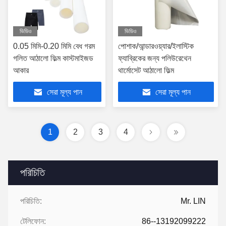
ভিডিও
ভিডিও
0.05 মিমি-0.20 মিমি বেধ গরম
পোশাক/আন্ডারওয়্যার/ইলাস্টিক
গলিত আঠালো ফিল্ম কাস্টমাইজড
ফ্যাব্রিকের জন্য পলিউরেথেন
আকার
থার্মোসেট আঠালো ফিল্ম
সেরা মূল্য পান
সেরা মূল্য পান
1
2
3
4
পরিচিতি
পরিচিতি:
Mr. LIN
টেলিফোন:
86--13192099222