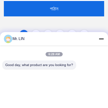
পাঠান
1
2
3
4
Mr. LIN
6:28 AM
Good day, what product are you looking for?
Guangdong Jinhonghai New Material
Technology Co., Ltd
hydhongyundasale2@gmail.com