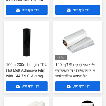
144.7N.C Peeling Force
সেরা মূল্য পান
সেরা মূল্য পান
and 105C Melt Point
ভিডিও
100m-200m Length TPU
140 সেন্টিমিটার প্রস্থ গরম গলিত
Hot Melt Adhesive Film
ল্যামিনেটেড ফিল্ম সিউমলেস কাপড়
with 144.7N.C Average
থার্মোপ্লাস্টিক আঠালো ফিল্ম
Peeling Force and 125-
সেরা মূল্য পান
সেরা মূল্য পান
135℃ Press Temp for
Industrial Bonding