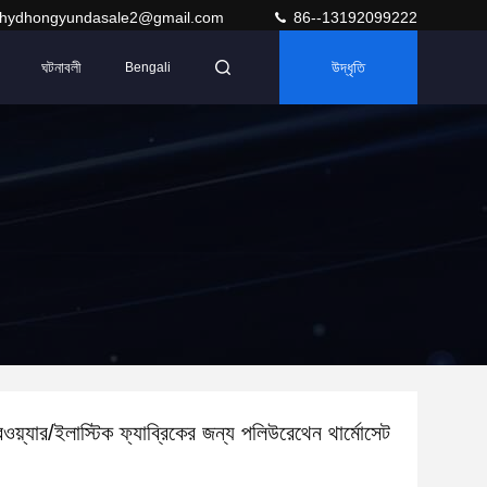
hydhongyundasale2@gmail.com
86--13192099222
ঘটনাবলী
উদ্ধৃতি
Bengali
ওয়্যার/ইলাস্টিক ফ্যাব্রিকের জন্য পলিউরেথেন থার্মোসেট