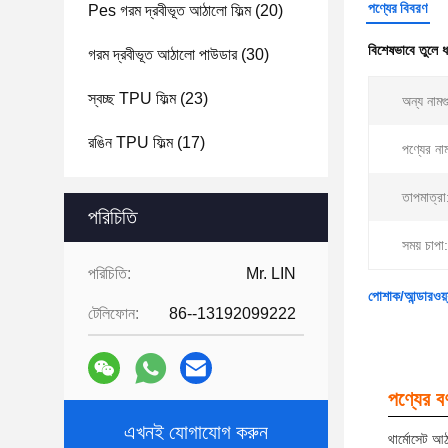
পণ্যের বিবরণ
Pes গরম দ্রবীভূত আঠালো ফিল্ম
(20)
বিশেষভাবে তুলে 
গরম দ্রবীভূত আঠালো পাউডার
(30)
স্বচ্ছ TPU ফিল্ম
(23)
অন্য নামগ
রঙিন TPU ফিল্ম
(17)
পণ্যের না
তাপমাত্রা
পরিচিতি
সময় চাপা:
পরিচিতি:
Mr. LIN
পোশাক/আন্ডারওয়্
টেলিফোন:
86--13192099222
পণ্যের বর্
এখনই যোগাযোগ করুন
থার্মোসেট আ