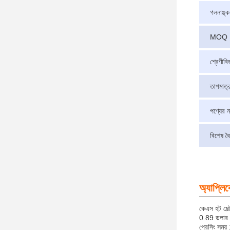
গলনাঙ্ক
MOQ
শ্রেণীবি
তাপমাত্
পণ্যের ন
বিশেষ বৈশ
অ্যাপ্লি
কেএস হট মেল্
0.89 ডলার -
প্রেসিং সময