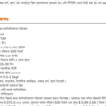
েজার বার্ন, ব্যাগ এবং অন্যান্য শিল্পে ব্যাপকভাবে ব্যবহৃত হয়।এটা টিপিইউ থেকে তৈরি করা হয় 
জেশনঃ
্ম কাস্টমাইজেশন পরিষেবা
কেএস
ঃ TAF
: চীন
শনঃ ০.০৭৫-০.০৮৫ এমএম
ার পরিমাণঃ 500 ইয়ার্ড
ডলার-৩.৬৮ ডলার
 বিবরণঃ কার্টন + বোনা ব্যাগ
ঃ 15-30 দিন
 সময়সীমাঃ টি/টি
ষমতাঃ মাসে ১০০০০০
াপঃ 0.5-1.5kgf
ক, অন্তর্বাস, ইলাস্টিক ফ্যাব্রিক, লেজার বার্ন, ব্যাগ ইত্যাদি।
থার্মোসেট আঠালো ফিল্ম
 সেমি অথবা কাস্টমাইজড
ঃ পলিউরেথেন
িত ফিল্মের জন্য কাস্টমাইজেশন পরিষেবা সরবরাহ করতে বিশেষজ্ঞ। আমাদের গরম গলিত ফিল্মগুলি ট
 বেধ 0.075-0.০৮৫ এমএম. ন্যূনতম অর্ডার পরিমাণ 500 ইয়ার্ড এবং মূল্য $ 0.89-3.68 / ইয়ার্ড। 