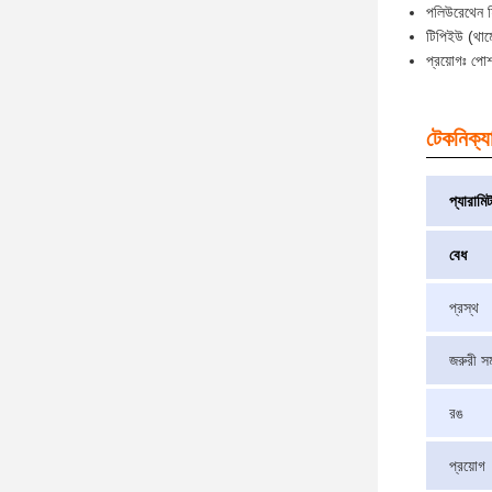
পলিউরেথেন ফি
টিপিইউ (থার্
প্রয়োগঃ পোশা
টেকনিক্যা
প্যারামি
বেধ
প্রস্থ
জরুরী সম
রঙ
প্রয়োগ