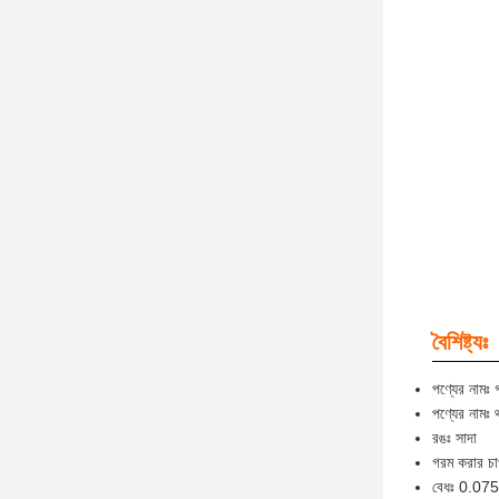
বৈশিষ্ট্যঃ
পণ্যের নামঃ 
পণ্যের নামঃ 
রঙঃ সাদা
গরম করার চ
বেধঃ 0.0