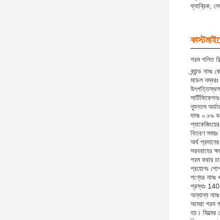
ফ্যাব্রিক, ল
কাস্টমাই
গরম গলিত ফিল
ব্র্যান্ড নামঃ 
মডেল নম্বর
উৎপত্তিস্থল
সার্টিফিকে
ন্যূনতম অর্ড
দামঃ ০.৮৯ 
প্যাকেজিংয়ের
বিতরণ সময়
অর্থ প্রদানের
সরবরাহের ক্
গরম করার চ
প্রয়োগঃ পোশা
পণ্যের নামঃ 
প্রস্থঃ 140
অন্যান্য নাম
আমরা গরম গল
হয়। ফিল্মের