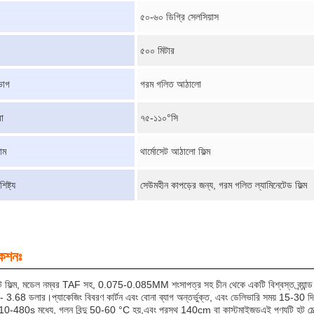
৫০-৬০ ডিগ্রি সেলসিয়াস
৫০০ মিটার
ভাগ
গরম গলিত আঠালো
রা
৭৫-১১০°সি
াম
থার্মোসেট আঠালো ফিল্ম
িষ্ট্য
সেউমহীন কাপড়ের জন্য, গরম গলিত ল্যামিনেটেড ফিল্ম
কেশনঃ
ট ফিল্ম, মডেল নম্বর TAF সহ, 0.075-0.085MM শংসাপত্র সহ চীন থেকে একটি বিশ্বস্ত ব্র্যান্ড। এর 
 3.68 ডলার।প্যাকেজিং বিবরণ কার্টন এবং বোনা ব্যাগ অন্তর্ভুক্ত, এবং ডেলিভারি সময় 15-30 দ
় 10-480s মধ্যে, গলন বিন্দু 50-60 °C হয়,এবং প্রস্থ 140cm বা কাস্টমাইজডএই পণ্যটি হট মেল্ট