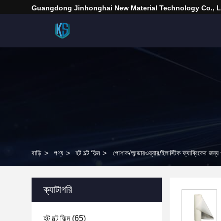
Guangdong Jinhonghai New Material Technology Co., L
বাড়ি
>
পণ্য
>
হট মল্ট ফিল্ম
>
পোশাক/আন্ডারওয়্যার/ইলাস্টিক ফ্যাব্রিকের জন্য
ক্যাটাগরি
হট মল্ট ফিল্ম
(65)