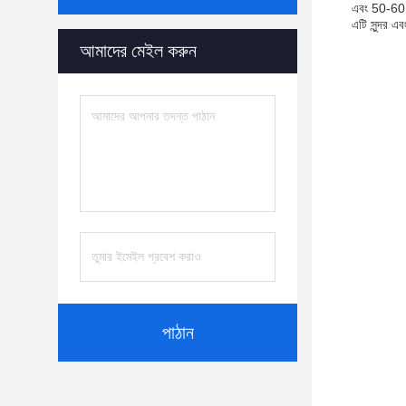
এবং 50-60 °
এটি সুন্দর এ
আমাদের মেইল ​​করুন
পাঠান