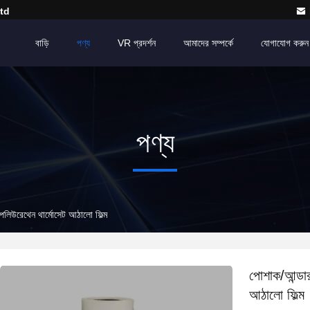
td
বাড়ি
পণ্য
VR প্রদর্শন
আমাদের সম্পর্কে
যোগাযোগ করুন
পণ্য
 পলিউরেথেন থার্মোসেট আঠালো ফিল্ম
পোশাক/আন্ডার
আঠালো ফিল্ম