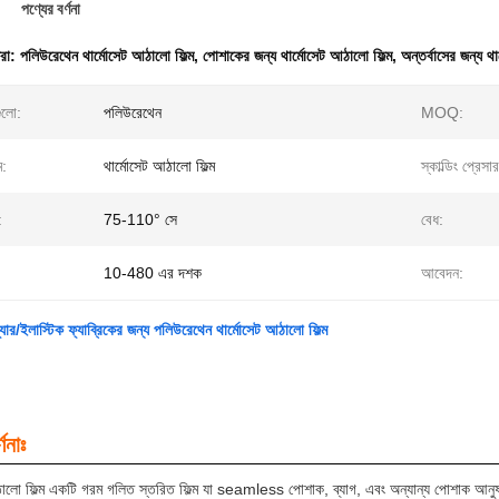
পণ্যের বর্ণনা
ধরা:
পলিউরেথেন থার্মোসেট আঠালো ফিল্ম
,
পোশাকের জন্য থার্মোসেট আঠালো ফিল্ম
,
অন্তর্বাসের জন্য থ
ুলো:
পলিউরেথেন
MOQ:
ম:
থার্মোসেট আঠালো ফিল্ম
স্কাল্ডিং প্রেসার
:
75-110° সে
বেধ:
10-480 এর দশক
আবেদন:
যার/ইলাস্টিক ফ্যাব্রিকের জন্য পলিউরেথেন থার্মোসেট আঠালো ফিল্ম
ণনাঃ
ঠালো ফিল্ম একটি গরম গলিত স্তরিত ফিল্ম যা seamless পোশাক, ব্যাগ, এবং অন্যান্য পোশাক আনু