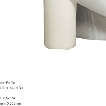
গরম গলিত ফিল্ম
থার্মোসেট আঠালো ফিল্ম
াপঃ 0.5-1.5kgf
75mm-0.085mm