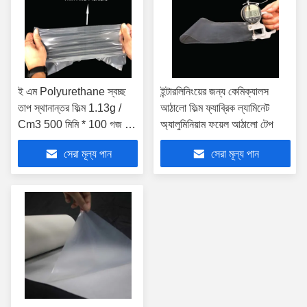
ই এম Polyurethane স্বচ্ছ
ইন্টারলিনিংয়ের জন্য কেমিক্যালস
তাপ স্থানান্তর ফিল্ম 1.13g /
আঠালো ফিল্ম ফ্যাব্রিক ল্যামিনেট
Cm3 500 মিমি * 100 গজ /
অ্যালুমিনিয়াম ফয়েল আঠালো টেপ
রোল
সেরা মূল্য পান
সেরা মূল্য পান