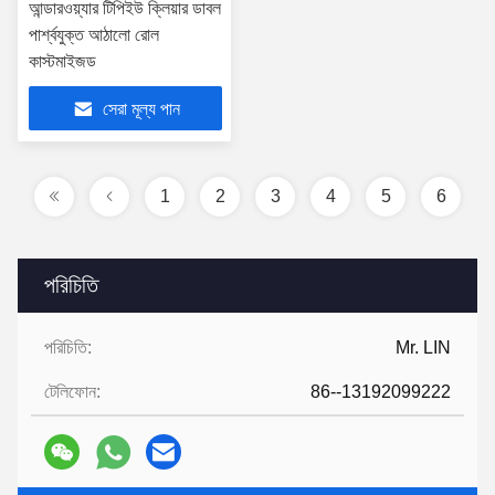
আন্ডারওয়্যার টিপিইউ ক্লিয়ার ডাবল
পার্শ্বযুক্ত আঠালো রোল
কাস্টমাইজড
সেরা মূল্য পান
1
2
3
4
5
6
পরিচিতি
পরিচিতি:
Mr. LIN
টেলিফোন:
86--13192099222