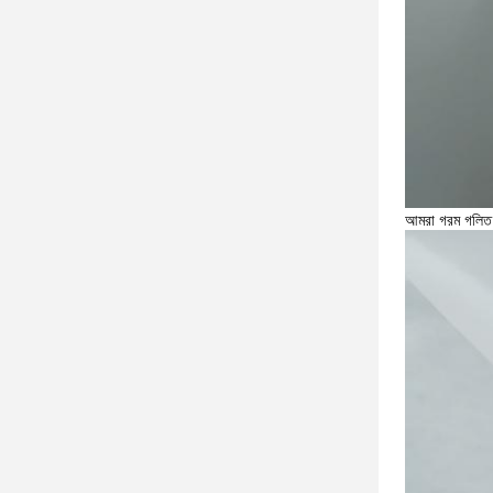
আমরা গরম গলিত 