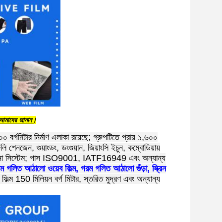
্ট আমাদের জানান।
০ বর্গমিটার নির্মাণ এলাকা রয়েছে; গ্রুপটিতে প্রায় ১,৬০০
ি শেনজেন, গুয়াংডং, ডংগুয়ান, জিয়াংসি ইচুন, কম্বোডিয়ায়
স্থাপনা সিস্টেম; পাস ISO9001, IATF16949 এবং অন্যান্য
 গলিত আঠালো ওয়েব ফিল্ম, গরম গলিত আঠালো গুঁড়া, স্ক্রিন
ল্ম 150 মিলিয়ন বর্গ মিটার, স্তরিত মুদ্রণ এবং অন্যান্য