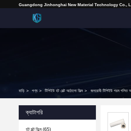
Guangdong Jinhonghai New Material Technology Co., L
বাড়ি
>
পণ্য
>
টিপিইউ হট মেল্ট আঠালো ফিল্ম
>
জলরোধী টিপিইউ গরম গলিত আঠালো
ক্যাটাগরি
হট মল্ট ফিল্ম
(65)