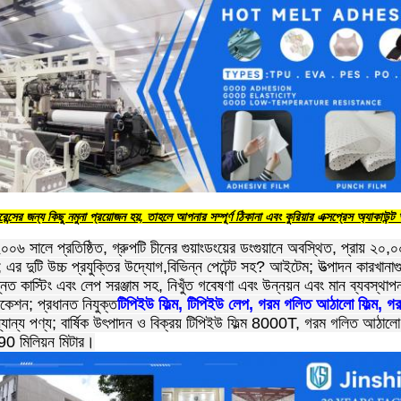
ন্সের জন্য কিছু নমুনা প্রয়োজন হয়, তাহলে আপনার সম্পূর্ণ ঠিকানা এবং কুরিয়ার এক্সপ্রেস অ্যাকাউন
০০৬ সালে প্রতিষ্ঠিত, গ্রুপটি চীনের গুয়াংডংয়ের ডংগুয়ানে অবস্থিত, প্রায় ২০,০০
ে; এর দুটি উচ্চ প্রযুক্তির উদ্যোগ,বিভিন্ন পেটেন্ট সহ? আইটেম; উত্পাদন কারখানাগুল
ত কাস্টিং এবং লেপ সরঞ্জাম সহ, নিখুঁত গবেষণা এবং উন্নয়ন এবং মান ব্যব
ফিকেশন; প্রধানত নিযুক্ত
টিপিইউ ফিল্ম, টিপিইউ লেপ, গরম গলিত আঠালো ফিল্ম, গরম
যান্য পণ্য; বার্ষিক উৎপাদন ও বিক্রয় টিপিইউ ফিল্ম 8000T, গরম গলিত আঠালো ফি
 90 মিলিয়ন মিটার।