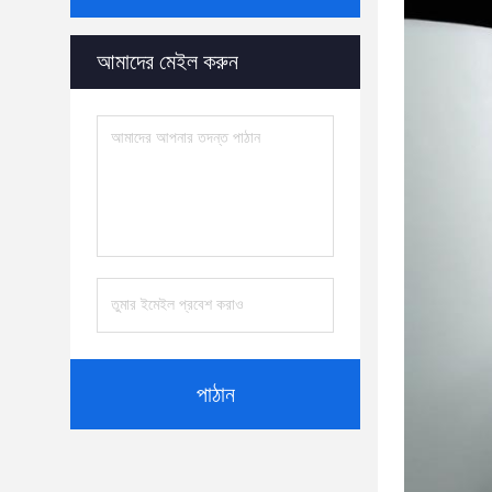
আমাদের মেইল ​​করুন
পাঠান