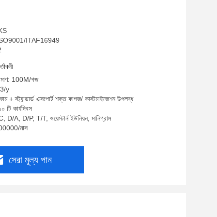
 KS
GS/ISO9001/ITAF16949
2
র্তাবলী
পরিমাণ: 100M/গজ
33/y
োম + স্ট্যান্ডার্ড এক্সপোর্ট শক্ত কাগজ/ কাস্টমাইজেশন উপলব্ধ
০ টি কার্যদিবস
, D/A, D/P, T/T, ওয়েস্টার্ন ইউনিয়ন, মানিগ্রাম
 100000/মাস
সেরা মূল্য পান