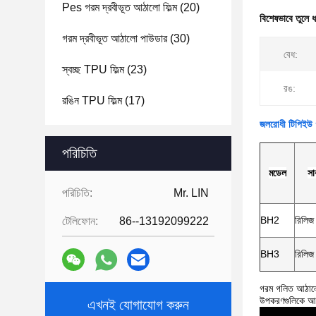
Pes গরম দ্রবীভূত আঠালো ফিল্ম
(20)
বিশেষভাবে তুলে 
গরম দ্রবীভূত আঠালো পাউডার
(30)
বেধ:
স্বচ্ছ TPU ফিল্ম
(23)
রঙ:
রঙিন TPU ফিল্ম
(17)
জলরোধী টিপিইউ গর
পরিচিতি
মডেল
সাব
পরিচিতি:
Mr. LIN
BH2
রিলিজ
টেলিফোন:
86--13192099222
BH3
রিলিজ
গরম গলিত আঠালো ফ
উপকরণগুলিকে আবদ
এখনই যোগাযোগ করুন