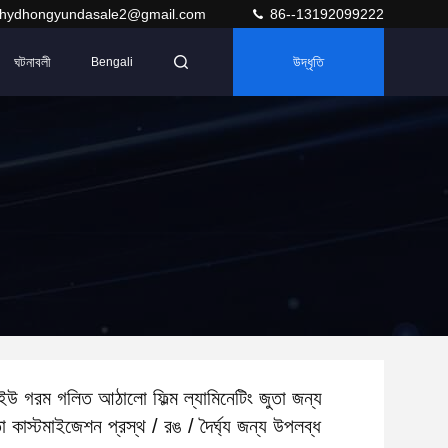
hydhongyundasale2@gmail.com
86--13192099222
ঘটনাবলী
উদ্ধৃতি
Bengali
উ গরম গলিত আঠালো ফিল্ম ল্যামিনেটিং জুতা জন্য
া কাস্টমাইজেশন প্রস্থ / রঙ / দৈর্ঘ্য জন্য উপলব্ধ