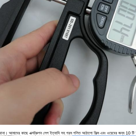
না। আমাদের কাছে এক্সট্রুশন লেপ ইত্যাদি সহ গরম গলিত আঠালো ফিল্ম এবং ওয়েবের জন্য 10 টি উ