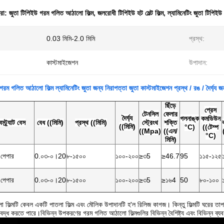
ধরা:
জুতা টিপিইউ গরম গলিত আঠালো ফিল্ম
,
জলরোধী টিপিইউ হট মেল্ট ফিল্ম
,
ল্যামিনেটিং জুতা টিপিইউ হ
0.03 মিমি-2.0 মিমি
প্রস্থ:
কাস্টমাইজেশন
উপাদান:
ম গলিত আঠালো ফিল্ম ল্যামিনেটিং জুতা জন্য নিরাপত্তা জুতা কাস্টমাইজেশন প্রস্থ / রঙ / দৈর্ঘ্য জ
ছিঁড়ে
প্রেস
টেনসিল
ফেলার
দৈর্ঘ্য
গলনাঙ্ক
কমডিউন
স্ট্র্যাট বেস
বেধ ((মিমি)
প্রস্থ ((মিমি)
স্ট্রেংথ
শক্তি
((মিমি)
°C)
((টেম্প
((Mpa)
((এন/
°C)
মিমি)
 পেপার
0.০৩-০।20
৮-১৫০০
১০০-২০০
≥৩5
≥46.7
95
১১৫-১২৫
 পেপার
0.০৩-০।20
৮-১৫০০
১০০-২০০
≥৩5
≥১৬4
50
৮০-১০০
িল্মটি কেবল একটি পাতলা ফিল্ম এবং মৌলিক উপাদানটি হ'ল রিলিজ কাগজ। কিন্তু ফিল্মটি ঘরের তাপমা
্ধ করতে পারে।বিভিন্ন উপকরণের গরম গলিত আঠালো ফিল্মগুলির বিভিন্ন বৈশিষ্ট্য এবং বিভিন্ন ব্যবহ