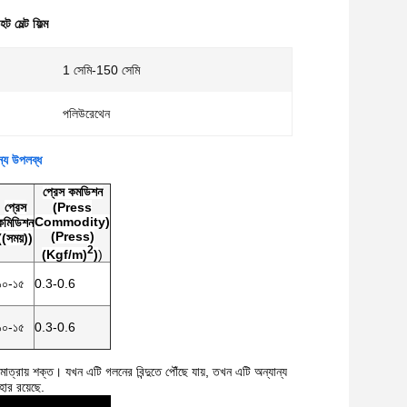
ট মেল্ট ফিল্ম
1 সেমি-150 সেমি
পলিউরেথেন
ন্য উপলব্ধ
প্রেস কমডিশন
প্রেস
(Press
Commodity)
কমিডিশন
(Press)
((সময়))
2
(Kgf/m)
)
)
১০-১৫
0.3-0.6
১০-১৫
0.3-0.6
ত্রায় শক্ত। যখন এটি গলনের বিন্দুতে পৌঁছে যায়, তখন এটি অন্যান্য
ার রয়েছে.