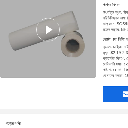
পণ্যের বিবরণ
উৎপত্তি স্থল: চীন
পরিচিতিমুলক নাম:
সাক্ষ্যদান: S
মডেল নম্বার: BH
পেমেন্ট এবং শিপিং শ
ন্যূনতম চাহিদার 
মূল্য: $2.19-2.
প্যাকেজিং বিবরণ: ফ
ডেলিভারি সময়: ৫-১
পরিশোধের শর্ত: L/C
যোগানের ক্ষমতা:
পণ্যের বর্ণনা