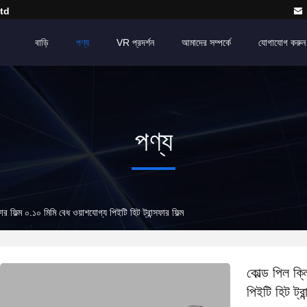
td
বাড়ি
পণ্য
VR প্রদর্শন
আমাদের সম্পর্কে
যোগাযোগ করুন
পণ্য
সফার ফিল্ম ০.১০ মিমি বেধ ওয়াশযোগ্য পিইটি হিট ট্রান্সফার ফিল্ম
কোল্ড পিল ক্ল
পিইটি হিট ট্রা