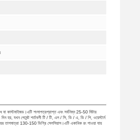
়
মি বেধ বা কাস্টমাইজড।এটি শংসাপত্রপ্রাপ্ত এবং সর্বনিম্ন 25-50 মিটার
হয়, যখন পেমেন্ট শর্তাবলী টি / টি, এল / সি, ডি / এ, ডি / পি, ওয়েস্টার্ন
য়ের তাপমাত্রা 130-150 ডিগ্রি সেলসিয়াস।এটি একাধিক রং পাওয়া যায়