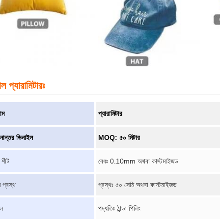
ল প্যারামিটারঃ
াম
প্যারামিটার
ানান্তর ভিনাইল
MOQ: ৫০ মিটার
র শীট
বেধঃ 0.10mm অথবা কাস্টমাইজড
 প্রস্থ
প্রস্থঃ ৫০ সেমি অথবা কাস্টমাইজড
লে
পদ্ধতিঃ ঠান্ডা পিলিং