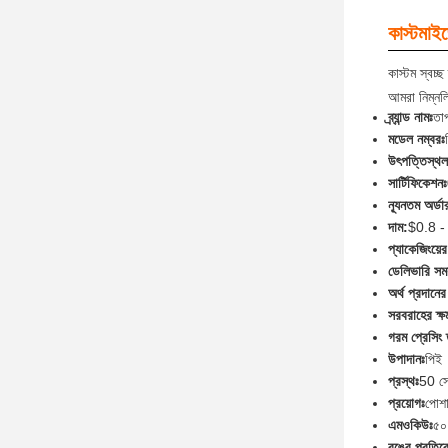
কাস্টমাই
কাস্টম স্বচ্ছ
আমরা নিম্নলিখ
ব্র্যান্ড নামঃ
তা
মডেল নম্বরঃ
উৎপত্তিস্থল
সার্টিফিকেশনঃ
ন্যূনতম অর্ডা
দাম:
$0.8 - 
প্যাকেজিংয়ে
ডেলিভারি সময
অর্থ প্রদানের
সরবরাহের ক্ষ
গরম প্রেসিং 
উপাদানঃ
পিই
প্রস্থঃ
50 সে
প্রয়োগঃ
পোশা
এমওকিউঃ
৫০
রঙের প্রতি