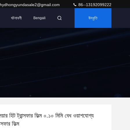
hydhongyundasale2@gmail.com
86--13192099222
ঘটনাবলী
উদ্ধৃতি
Bengali
িয়ার হিট ট্রান্সফার ফিল্ম ০.১০ মিমি বেধ ওয়াশযোগ্য
ন্সফার ফিল্ম