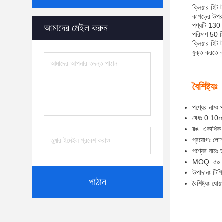
ক্লিয়ার হিট
কাপড়ের উপর 
পণ্যটি 130 থ
আমাদের মেইল ​​করুন
পরিমাণ 50 ম
ক্লিয়ার হিট
যুক্ত করতে ব
বৈশিষ্ট্যঃ
পণ্যের নামঃ প
বেধঃ 0.10
রঙ: একাধিক
প্রয়োগঃ পোশ
পণ্যের নামঃ 
MOQ: ৫০ ম
উপাদানঃ টিপ
পাঠান
বৈশিষ্ট্যঃ ধোয