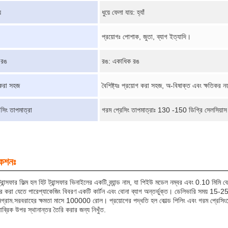
়
ধুয়ে ফেলা যায়: হ্যাঁ
প্রয়োগঃ পোশাক, জুতা, ব্যাগ ইত্যাদি।
 রঙ
রঙ: একাধিক রঙ
 করা সহজ
বৈশিষ্ট্যঃ প্রয়োগ করা সহজ, অ-বিষাক্ত এবং ক্ষতিকর নয
সিং তাপমাত্রা
গরম প্রেসিং তাপমাত্রাঃ 130 -150 ডিগ্রি সেলসিয়াস
কেশনঃ
 ট্রান্সফার ফিল্ম হল হিট ট্রান্সফার ভিনাইলের একটি ব্র্যান্ড নাম, যা পিইউ মডেল নম্বর এবং 0.10 মি
ার করা যেতে পারেপ্যাকেজিং বিবরণ একটি কার্টন এবং বোনা ব্যাগ অন্তর্ভুক্ত। ডেলিভারি সময় 15-25 দিন 
নিগ্রাম.সরবরাহের ক্ষমতা মাসে 100000 রোল। প্রয়োগের পদ্ধতি হল কোল্ড পিলিং এবং গরম প্রেসিং
ব্রিক উপর স্থানান্তর তৈরি করার জন্য নিখুঁত.