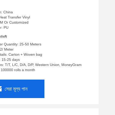
n: China
: Heat Transfer Vinyl
10MM Or Customized
r: PU
র্তাবলী
r Quantity: 25-50 Meters
.32/ Meter
tails: Carton + Woven bag
: 15-25 days
s: T/T, L/C, D/A, D/P, Western Union, MoneyGram
: 100000 rolls a month
সেরা মূল্য পান