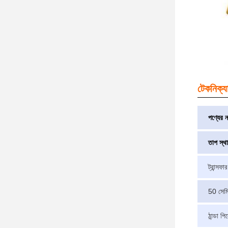
টেকনিক্যা
পণ্যের ন
তাপ স্থ
ট্রান্সফা
50 সেমি
ঠান্ডা পি