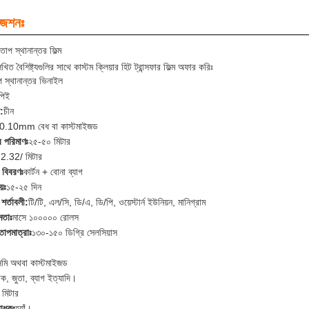
জেশনঃ
 তাপ স্থানান্তর ফিল্ম
িত বৈশিষ্ট্যগুলির সাথে কাস্টম ক্লিয়ার হিট ট্রান্সফার ফিল্ম অফার করিঃ
প স্থানান্তর ভিনাইল
পিই
:
চীন
0.10mm বেধ বা কাস্টমাইজড
র পরিমাণঃ
২৫-৫০ মিটার
2.32/ মিটার
র বিবরণঃ
কার্টন + বোনা ব্যাগ
়ঃ
১৫-২৫ দিন
 শর্তাবলী:
টি/টি, এল/সি, ডি/এ, ডি/পি, ওয়েস্টার্ন ইউনিয়ন, মানিগ্রাম
মতাঃ
মাসে ১০০০০০ রোলস
তাপমাত্রাঃ
১৩০-১৫০ ডিগ্রি সেলসিয়াস
মি অথবা কাস্টমাইজড
ক, জুতা, ব্যাগ ইত্যাদি।
 মিটার
রোধকঃ
হ্যাঁ।