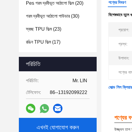
পণ্যের বিবরণ
Pes গরম দ্রবীভূত আঠালো ফিল্ম
(20)
বিশেষভাবে তুলে 
গরম দ্রবীভূত আঠালো পাউডার
(30)
স্বচ্ছ TPU ফিল্ম
(23)
প্রয়োগ:
রঙিন TPU ফিল্ম
(17)
প্রস্থ:
উপাদান:
পরিচিতি
পণ্যের না
পরিচিতি:
Mr. LIN
কোল্ড পিল ক্লিয়ার
টেলিফোন:
86--13192099222
পণ্যের বর্
এখনই যোগাযোগ করুন
উজ্জ্বল তাপ স