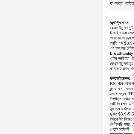
তাপমাত্রা প্রতি
অ্যাপ্লিকেশন:
কেএস ট্রান্সপারেন
ডিজাইন করা হয়েছ
অন্যান্য অনুরূপ 
প্রতি গজ $3.9-5
এর চমৎকার বৈশিষ্
breathability প
এটির নমনীয়তা, টি
কেএস ট্রান্সপারে
কাস্টমাইজেশন পরি
কাস্টমাইজেশন:
KS থেকে কাস্টমা
ব্র্যান্ড নাম: কেএস
মডেল নম্বর: TPU
উৎপত্তি স্থান: গু
সার্টিফিকেশন: এ
ন্যূনতম অর্ডারের 
মূল্য: $3.9-5.5
প্যাকেজিং বিশদ:
ডেলিভারি সময়: 7
পেমেন্ট শর্তাবলী: