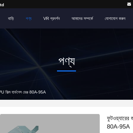
td
বাড়ি
পণ্য
VR প্রদর্শন
আমাদের সম্পর্কে
যোগাযোগ করুন
পণ্য
TPU ফিল্ম হার্ডনেস রেঞ্জ 80A-95A
ফুটওয়্যারের 
80A-95A