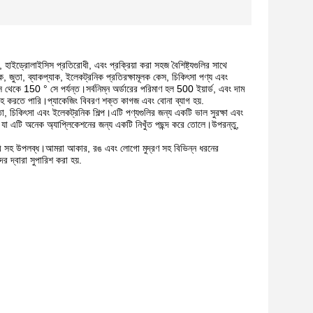
ী, হাইড্রোলাইসিস প্রতিরোধী, এবং প্রক্রিয়া করা সহজ বৈশিষ্ট্যগুলির সাথে
, জুতা, ব্যাকপ্যাক, ইলেকট্রনিক প্রতিরক্ষামূলক কেস, চিকিৎসা পণ্য এবং
ে থেকে 150 ° সে পর্যন্ত।সর্বনিম্ন অর্ডারের পরিমাণ হল 500 ইয়ার্ড, এবং দাম
হ করতে পারি।প্যাকেজিং বিবরণ শক্ত কাগজ এবং বোনা ব্যাগ হয়.
জুতা, চিকিৎসা এবং ইলেকট্রনিক শিল্প।এটি পণ্যগুলির জন্য একটি ভাল সুরক্ষা এবং
 যা এটি অনেক অ্যাপ্লিকেশনের জন্য একটি নিখুঁত পছন্দ করে তোলে।উপরন্তু,
েলিভারি সহ উপলব্ধ।আমরা আকার, রঙ এবং লোগো মুদ্রণ সহ বিভিন্ন ধরনের
 দ্বারা সুপারিশ করা হয়.