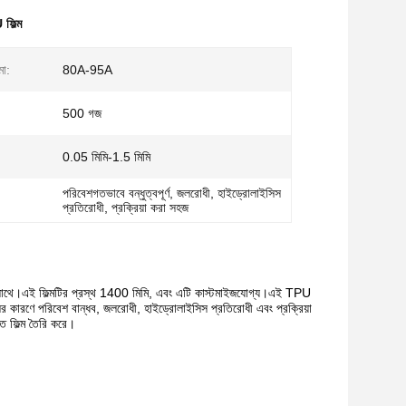
ফিল্ম
মা:
80A-95A
500 গজ
0.05 মিমি-1.5 মিমি
পরিবেশগতভাবে বন্ধুত্বপূর্ণ, জলরোধী, হাইড্রোলাইসিস
প্রতিরোধী, প্রক্রিয়া করা সহজ
 সাথে।এই ফিল্মটির প্রস্থ 1400 মিমি, এবং এটি কাস্টমাইজযোগ্য।এই TPU
্যগুলির কারণে পরিবেশ বান্ধব, জলরোধী, হাইড্রোলাইসিস প্রতিরোধী এবং প্রক্রিয়া
ত ফিল্ম তৈরি করে।