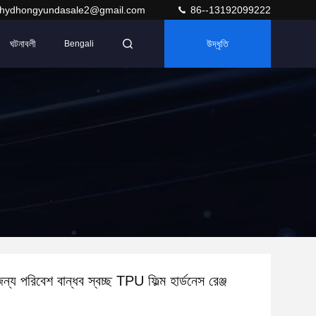
hydhongyundasale2@gmail.com
86--13192099222
ঘটনাবলী
উদ্ধৃতি
Bengali
জন্য পরিবেশ বান্ধব স্বচ্ছ TPU ফিল্ম হার্ডনেস রেঞ্জ