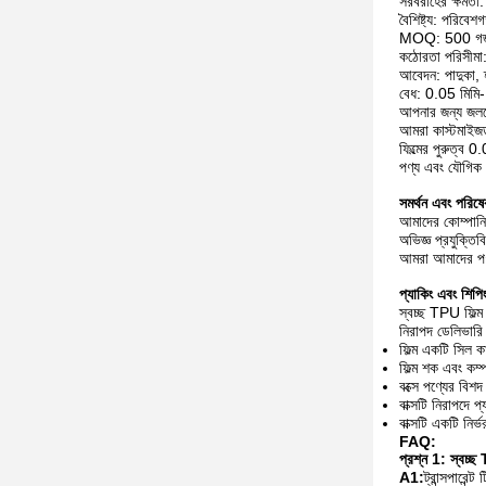
সরবরাহের ক্ষমতা
বৈশিষ্ট্য: পরিবেশ
MOQ: 500 গ
কঠোরতা পরিসীম
আবেদন: পাদুকা, হ্
বেধ: 0.05 মিমি-
আপনার জন্য জলরোধী
আমরা কাস্টমাইজড
ফিল্মের পুরুত্ব 
পণ্য এবং যৌগিক 
সমর্থন এবং পরিষে
আমাদের কোম্পানি
অভিজ্ঞ প্রযুক্ত
আমরা আমাদের পণ্য
প্যাকিং এবং শিপি
স্বচ্ছ TPU ফিল্ম
নিরাপদ ডেলিভারি
ফিল্ম একটি সিল কা
ফিল্ম শক এবং কম্প
বক্সে পণ্যের বিশ
বাক্সটি নিরাপদে 
বাক্সটি একটি নির্
FAQ:
প্রশ্ন 1: স্বচ্ছ T
A1:
ট্রান্সপারেন্