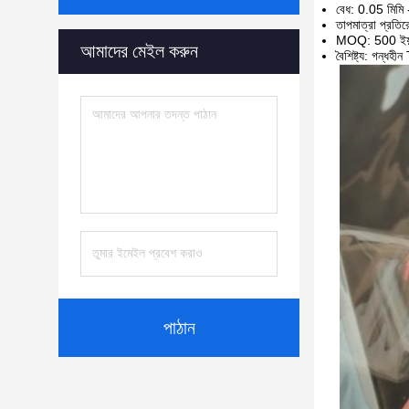
বেধ: 0.05 মিমি 
তাপমাত্রা প্রত
MOQ: 500 ইয়া
আমাদের মেইল ​​করুন
বৈশিষ্ট্য: গন্ধহীন 
পাঠান