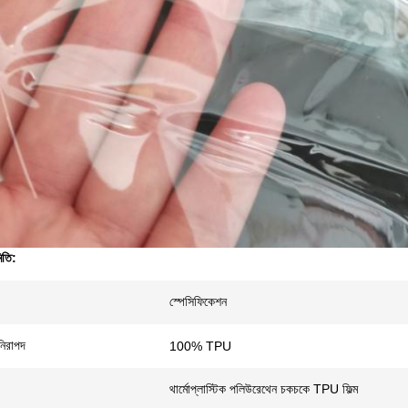
িতি:
স্পেসিফিকেশন
নিরাপদ
100% TPU
থার্মোপ্লাস্টিক পলিউরেথেন চকচকে TPU ফিল্ম