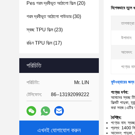
Pes গরম দ্রবীভূত আঠালো ফিল্ম
(20)
বিশেষভাবে তুলে 
গরম দ্রবীভূত আঠালো পাউডার
(30)
তাপমাত্রা
স্বচ্ছ TPU ফিল্ম
(23)
উপাদান:
রঙিন TPU ফিল্ম
(17)
আবেদন:
পরিচিতি
পণ্যের না
ফুটওয়্যারের জন্
পরিচিতি:
Mr. LIN
পণ্যের বর্ণনা:
টেলিফোন:
86--13192099222
আমাদের স্বচ্ছ 
ফিল্মটি পাদুকা, হ
করা সহজ।এটির ভা
বৈশিষ্ট্য:
পণ্যের নাম: স্বচ
প্রস্থ: 1400 মি
এখনই যোগাযোগ করুন
আবেদন: পাদুকা, হ্