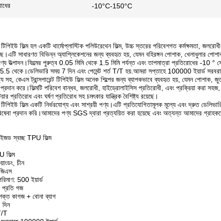
রোধের
-10°C-150°C
্ট টিপিইউ ফিল্ম হল একটি থার্মোপ্লাস্টিক পলিউরেথেন ফিল্ম, উচ্চ স্তরের পরিবেশগত কর্মক্ষমতা, জলরোধ
ে।এটি সাধারণত বিভিন্ন অ্যাপ্লিকেশনের জন্য ব্যবহৃত হয়, যেমন বহিরঙ্গন পোশাক, খেলাধুলার পোশাক
পণ্য উত্পাদন।ফিল্মের পুরুত্ব 0.05 মিমি থেকে 1.5 মিমি পর্যন্ত এবং তাপমাত্রা প্রতিরোধের -10 ° স
.5 থেকে।ডেলিভারি সময় 7 দিন এবং পেমেন্ট শর্ত T/T হয়.আমরা সপ্তাহে 100000 ইয়ার্ড সরবরা
ট্য সহ, কেএস ট্রান্সপারেন্ট টিপিইউ ফিল্ম অনেক শিল্পের জন্য ব্যাপকভাবে ব্যবহৃত হয়, যেমন পোশাক, 
্রদান করে।ফিল্মটি পরিবেশ বান্ধব, জলরোধী, হাইড্রোলাইসিস প্রতিরোধী, এবং প্রক্রিয়া করা সহজ,
য়ার প্রতিরোধ এবং ঘর্ষণ প্রতিরোধ সহ চমৎকার যান্ত্রিক বৈশিষ্ট্য রয়েছে।
ন্ট টিপিইউ ফিল্ম একটি নির্ভরযোগ্য এবং সাশ্রয়ী পণ্য।এটি প্রতিযোগিতামূলক মূল্যে এবং দ্রুত ড
ষেবা প্রদান করি।আমাদের পণ্য SGS দ্বারা প্রত্যয়িত করা হয়েছে এবং অত্যন্ত আমাদের গ্রাহকদের
ইজড স্বচ্ছ TPU ফিল্ম
 ফিল্ম
য়াংডং, চীন
সজিএস
পরিমাণ: 500 ইয়ার্ড
 প্রতি গজ
 শক্ত কাগজ + বোনা ব্যাগ
 দিন
 T/T