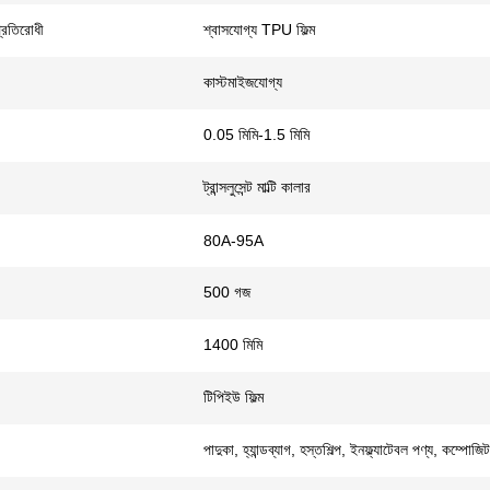
্রতিরোধী
শ্বাসযোগ্য TPU ফিল্ম
কাস্টমাইজযোগ্য
0.05 মিমি-1.5 মিমি
ট্রান্সলুসেন্ট মাল্টি কালার
80A-95A
500 গজ
1400 মিমি
টিপিইউ ফিল্ম
পাদুকা, হ্যান্ডব্যাগ, হস্তশিল্প, ইনফ্ল্যাটেবল পণ্য, কম্পোজি