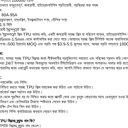
: সপ্তাহে 100000 ইয়ার্ড
গতভাবে বন্ধুত্বপূর্ণ, জলরোধী, হাইড্রোলাইসিস প্রতিরোধী, প্রক্রিয়া করা সহজ
জ
া: 80A-95A
যান্ডব্যাগ, হস্তশিল্প, ইনফ্ল্যাটেবল পণ্য, যৌগিক পণ্য
1.5 মিমি
 ট্রান্সলুসেন্ট ফিল্ম
 ট্রান্সপারেন্ট ফিল্ম TPU অফার করি, একটি জলরোধী স্বচ্ছ ফিল্ম যা পরিবেশ বান্ধব, হাইড্রোলা
0.05mm-1.5mm থেকে কাস্টমাইজ করা যেতে পারে।আমাদের স্বচ্ছ ফিল্ম টিপিইউ অনেক অ্যাপ্লিকেশনে ব্য
পণ্য।500 ইয়ার্ডের MOQ এবং প্রতি গজ $3.9-5.5 মূল্যের সাথে, আমরা প্রতি সপ্তাহে 100000
বা:
তে, আমরা স্বচ্ছ TPU ফিল্মের জন্য শীর্ষস্থানীয় প্রযুক্তিগত সহায়তা এবং পরিষেবা প্রদান করি।
িবিদরা 24/7 উপলব্ধ।আমরা বিনামূল্যে অনলাইন টিউটোরিয়াল এবং অন্যান্য সংস্থানও অফার করি যাত
গুলির জন্য ওয়ারেন্টি কভারেজ প্রদান করি, যাতে আপনি নিশ্চিত থাকতে পারেন যে আপনার ক্রয় গুণমা
ং:
 প্যাকেজিং এবং শিপিং
 নিশ্চিত করতে স্বচ্ছ TPU ফিল্ম প্যাকেজ করা উচিত এবং পাঠানো উচিত।
র্ডবোর্ড বাক্সে স্থাপন করা উচিত।
ন থেকে সুরক্ষিত হয় তা নিশ্চিত করার জন্য বাক্সটি ফেনা এবং বুদ্বুদ মোড়ানোর সাথে রেখাযুক্ত হওয়া
দ বিবরণ এবং ডেলিভারির ঠিকানা স্পষ্টভাবে লেবেল করা উচিত।
প্যাকিং টেপ দিয়ে সিল করা উচিত।
ভরযোগ্য শিপিং ক্যারিয়ারের মাধ্যমে প্রেরণ করা উচিত।
PU ফিল্মের ব্র্যান্ড নাম কি?
ট টিপিইউ ফিল্মের ব্র্যান্ড নাম কেএস।