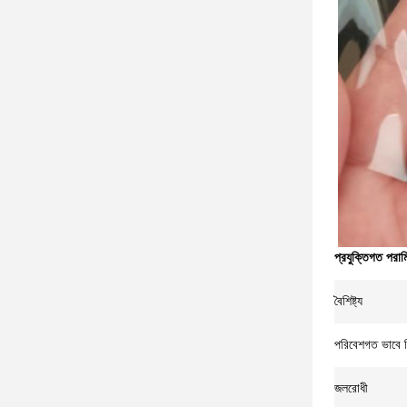
প্রযুক্তিগত পরাম
বৈশিষ্ট্য
পরিবেশগত ভাবে 
জলরোধী