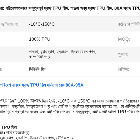
ধরা:
পরিবেশগতভাবে বন্ধুত্বপূর্ণ স্বচ্ছ TPU ফিল্ম
,
পাদুকা জন্য স্বচ্ছ TPU ফিল্ম
,
80A স্বচ্ছ TPU 
 প্রতিরোধের:
-10°C-150°C
কঠোরতা পরিসী
100% TPU
MOQ:
পাদুকা, হ্যান্ডব্যাগ, হস্তশিল্প, ইনফ্ল্যাটেবল পণ্য,
পুরুত্ব:
কম্পোজিট পণ্য
ম:
টিপিইউ ফিল্ম
বৈশিষ্ট্য:
য পরিবেশ বান্ধব স্বচ্ছ TPU ফিল্ম হার্ডনেস রেঞ্জ 80A-95A
টিপিইউ ফিল্মটি 100% টিপিইউ দিয়ে তৈরি, -10°C এবং 150°C এর মধ্যে তাপমাত্রা প্রতিরোধের
্যান্ডব্যাগ, হস্তশিল্প, ইনফ্ল্যাটেবল পণ্য এবং যৌগিক পণ্যগুলিতে ব্যাপকভাবে ব্যবহৃত হয়, এর বৈশিষ্ট
ল শ্বাস-প্রশ্বাসও রয়েছে এবং এটি পরিবেশগতভাবে বন্ধুত্বপূর্ণ, এটি একটি আদর্শ TPU পরিবেশগ
্ছ TPU ফিল্ম
মি (কাস্টমাইজযোগ্য)
যান্ডব্যাগ, হস্তশিল্প, ইনফ্ল্যাটেবল পণ্য, যৌগিক পণ্য