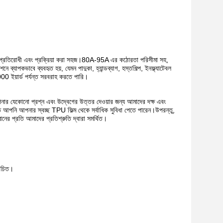
ইসিস প্রতিরোধী এবং প্রক্রিয়া করা সহজ।80A-95A এর কঠোরতা পরিসীমা সহ,
াপকভাবে ব্যবহৃত হয়, যেমন পাদুকা, হ্যান্ডব্যাগ, হস্তশিল্প, ইনফ্ল্যাটেবল
 ইয়ার্ড পর্যন্ত সরবরাহ করতে পারি।
আপনার যেকোনো প্রশ্ন এবং উদ্বেগের উত্তর দেওয়ার জন্য আমাদের দক্ষ এবং
ে আপনি আপনার স্বচ্ছ TPU ফিল্ম থেকে সর্বাধিক সুবিধা পেতে পারেন।উপরন্তু,
নের প্রতি আমাদের প্রতিশ্রুতি দ্বারা সমর্থিত।
 উচিত।