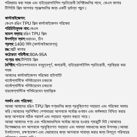
পরিষ্কার করা সহজ এবং হাইড্রোলাইসিস প্রতিরোধী বৈশিষ্ট্যগুলির সাথে, কেএস কালার
টিপিইউ ফিল্ম আপনার প্রকল্পগুলির জন্য একটি দুর্দান্ত পছন্দ।
কাস্টমাইজেশন:
কেএস রঙিন TPU ফিল্ম কাস্টমাইজেশন পরিষেবা
পরিচিতিমুলক নাম:
কেএস
মডেল নম্বার:
রঙিন TPU ফিল্ম
উৎপত্তি স্থল:
গুয়াংডং, চীন
প্রস্থ:
1400 মিমি (কাস্টমাইজযোগ্য)
রঙ:
মাল্টি কালার
কঠোরতা পরিসীমা:
80A-95A
পণ্যের নাম:
টিপিইউ ফিল্ম
বৈশিষ্ট্য:
পরিবেশগতভাবে বন্ধুত্বপূর্ণ, জলরোধী, হাইড্রোলাইসিস প্রতিরোধী, প্রক্রিয়া করা
সহজ
আমাদের কাস্টমাইজেশন পরিষেবা হাইলাইট
থার্মোপ্লাস্টিক পলিউরেথেন চকচকে
থার্মোপ্লাস্টিক পলিউরেথেন চকচকে
হারমোপ্লাস্টিক পলিউরেথেন ফ্যাব্রিক
সমর্থন এবং পরিষেবা:
আমরা আমাদের রঙিন TPU ফিল্ম পণ্যগুলির জন্য প্রযুক্তিগত সহায়তা এবং পরিষেবা অফার
করি।আমাদের প্রশিক্ষিত পেশাদাররা আপনাকে সর্বোচ্চ গুণমান এবং কর্মক্ষমতা নিশ্চিত করার
জন্য আপনাকে সঠিক পরামর্শ এবং সহায়তা প্রদান করতে পারে।
আমরা আমাদের পণ্য এবং পরিষেবাগুলিকে সর্বোচ্চ মানের হওয়ার গ্যারান্টি দিই।আমাদের
বিশেষজ্ঞদের দল আপনাকে প্রযুক্তিগত সহায়তা এবং সমস্যা সমাধানের জন্য উপলব্ধ।আমরা
ইনস্টলেশন, রক্ষণাবেক্ষণ এবং মেরামতের জন্য আপনাকে সাহায্য করার জন্য বিস্তৃত পরিসরের