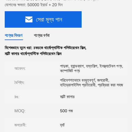
যোগানের ক্ষমতা: 50000 ইয়ার্ড + 20 দিন
সেরা মূল্য পান
পণ্যের বিবরণ
পণ্যের বর্ণনা
বিশেষভাবে তুলে ধরা:
চকচকে থার্মোপ্লাস্টিক পলিউরেথেন ফিল্ম
,
মাল্টি কালার থার্মোপ্লাস্টিক পলিউরেথেন ফিল্ম
পাদুকা, হ্যান্ডব্যাগ, হস্তশিল্প, ইনফ্ল্যাটেবল পণ্য,
আবেদন:
কম্পোজিট পণ্য
পরিবেশগতভাবে বন্ধুত্বপূর্ণ, জলরোধী,
বৈশিষ্ট্য:
হাইড্রোলাইসিস প্রতিরোধী, প্রক্রিয়া করা সহজ
রঙ:
মাল্টি কালার
MOQ:
500 গজ
জলরোধী:
হ্যাঁ