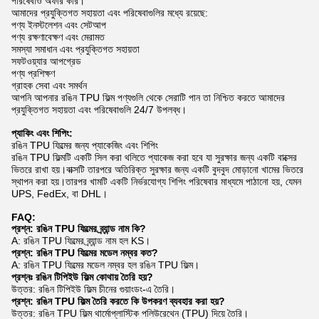
পরিষেবাও অফার করি।
আমাদের প্রযুক্তিগত সহায়তা এবং পরিষেবাগুলির মধ্যে রয়েছে:
পণ্য ইনস্টলেশন এবং সেটআপ
পণ্য রক্ষণাবেক্ষণ এবং মেরামত
সমস্যা সমাধান এবং প্রযুক্তিগত সহায়তা
সফটওয়্যার আপগ্রেড
পণ্য প্রশিক্ষণ
গ্রাহক সেবা এবং সমর্থন
আপনি আপনার রঙিন TPU ফিল্ম পণ্যগুলি থেকে সেরাটি পান তা নিশ্চিত করতে আমাদের
প্রযুক্তিগত সহায়তা এবং পরিষেবাগুলি 24/7 উপলব্ধ।
প্যাকিং এবং শিপিং:
রঙিন TPU ফিল্মের জন্য প্যাকেজিং এবং শিপিং
রঙিন TPU ফিল্মটি একটি সিল করা থলিতে প্যাকেজ করা হবে যা সুরক্ষার জন্য একটি বাক্সের
ভিতরে রাখা হয়।বাক্সটি তারপরে অতিরিক্ত সুরক্ষার জন্য একটি বুদবুদ মোড়ানো খামের ভিতরে
স্থাপন করা হয়।তারপর খামটি একটি নির্ভরযোগ্য শিপিং পরিষেবার মাধ্যমে পাঠানো হয়, যেমন
UPS, FedEx, বা DHL।
FAQ:
প্রশ্ন: রঙিন TPU ফিল্মের ব্র্যান্ড নাম কি?
A: রঙিন TPU ফিল্মের ব্র্যান্ড নাম হল KS।
প্রশ্ন: রঙিন TPU ফিল্মের মডেল নম্বর কত?
A: রঙিন TPU ফিল্মের মডেল নম্বর হল রঙিন TPU ফিল্ম।
প্রশ্নঃ রঙিন টিপিইউ ফিল্ম কোথায় তৈরি হয়?
উত্তর: রঙিন টিপিইউ ফিল্ম চীনের গুয়াংডং-এ তৈরি।
প্রশ্ন: রঙিন TPU ফিল্ম তৈরি করতে কি উপকরণ ব্যবহার করা হয়?
উত্তর: রঙিন TPU ফিল্ম থার্মোপ্লাস্টিক পলিউরেথেন (TPU) দিয়ে তৈরি।