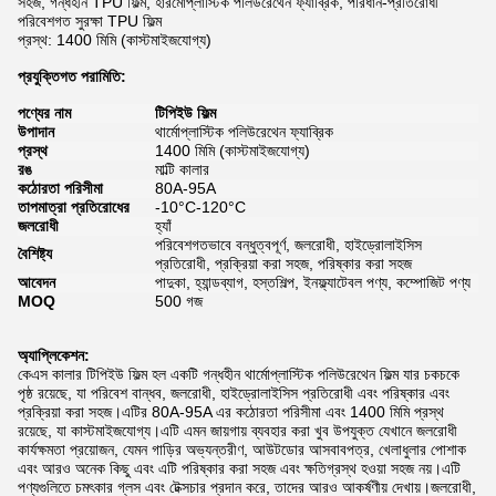
সহজ, গন্ধহীন TPU ফিল্ম, হারমোপ্লাস্টিক পলিউরেথেন ফ্যাব্রিক, পরিধান-প্রতিরোধী
পরিবেশগত সুরক্ষা TPU ফিল্ম
প্রস্থ: 1400 মিমি (কাস্টমাইজযোগ্য)
প্রযুক্তিগত পরামিতি:
পণ্যের নাম
টিপিইউ ফিল্ম
উপাদান
থার্মোপ্লাস্টিক পলিউরেথেন ফ্যাব্রিক
প্রস্থ
1400 মিমি (কাস্টমাইজযোগ্য)
রঙ
মাল্টি কালার
কঠোরতা পরিসীমা
80A-95A
তাপমাত্রা প্রতিরোধের
-10°C-120°C
জলরোধী
হ্যাঁ
পরিবেশগতভাবে বন্ধুত্বপূর্ণ, জলরোধী, হাইড্রোলাইসিস
বৈশিষ্ট্য
প্রতিরোধী, প্রক্রিয়া করা সহজ, পরিষ্কার করা সহজ
আবেদন
পাদুকা, হ্যান্ডব্যাগ, হস্তশিল্প, ইনফ্ল্যাটেবল পণ্য, কম্পোজিট পণ্য
MOQ
500 গজ
অ্যাপ্লিকেশন:
কেএস কালার টিপিইউ ফিল্ম হল একটি গন্ধহীন থার্মোপ্লাস্টিক পলিউরেথেন ফিল্ম যার চকচকে
পৃষ্ঠ রয়েছে, যা পরিবেশ বান্ধব, জলরোধী, হাইড্রোলাইসিস প্রতিরোধী এবং পরিষ্কার এবং
প্রক্রিয়া করা সহজ।এটির 80A-95A এর কঠোরতা পরিসীমা এবং 1400 মিমি প্রস্থ
রয়েছে, যা কাস্টমাইজযোগ্য।এটি এমন জায়গায় ব্যবহার করা খুব উপযুক্ত যেখানে জলরোধী
কার্যক্ষমতা প্রয়োজন, যেমন গাড়ির অভ্যন্তরীণ, আউটডোর আসবাবপত্র, খেলাধুলার পোশাক
এবং আরও অনেক কিছু এবং এটি পরিষ্কার করা সহজ এবং ক্ষতিগ্রস্থ হওয়া সহজ নয়।এটি
পণ্যগুলিতে চমৎকার গ্লস এবং টেক্সচার প্রদান করে, তাদের আরও আকর্ষণীয় দেখায়।জলরোধী,