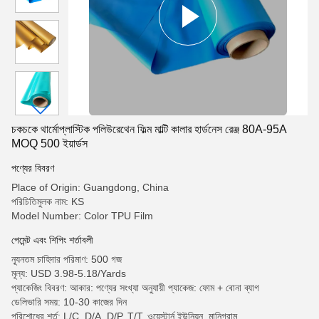
চকচকে থার্মোপ্লাস্টিক পলিউরেথেন ফিল্ম মাল্টি কালার হার্ডনেস রেঞ্জ 80A-95A
MOQ 500 ইয়ার্ডস
পণ্যের বিবরণ
Place of Origin: Guangdong, China
পরিচিতিমুলক নাম: KS
Model Number: Color TPU Film
পেমেন্ট এবং শিপিং শর্তাবলী
ন্যূনতম চাহিদার পরিমাণ: 500 গজ
মূল্য: USD 3.98-5.18/Yards
প্যাকেজিং বিবরণ: আকার: পণ্যের সংখ্যা অনুযায়ী প্যাকেজ: ফোম + বোনা ব্যাগ
ডেলিভারি সময়: 10-30 কাজের দিন
পরিশোধের শর্ত: L/C, D/A, D/P, T/T, ওয়েস্টার্ন ইউনিয়ন, মানিগ্রাম