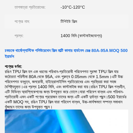
তাপমাত্রা প্রতিরোধের:
-10°C-120°C
পণ্যের নাম:
টিপিইউ ফিল্ম
প্রস্থ:
1400 মিমি (কাস্টমাইজযোগ্য)
চকচকে থার্মোপ্লাস্টিক পলিউরেথেন ফিল্ম মাল্টি কালার হার্ডনেস রেঞ্জ 80A-95A MOQ 500
ইয়ার্ডস
পণ্যের বর্ণনা:
রঙিন TPU ফিল্ম হল এক ধরনের পরিধান-প্রতিরোধী পরিবেশগত সুরক্ষা TPU ফিল্ম যার
কঠোরতা পরিসীমা 80A থেকে 95A, এবং পুরুত্ব 0.05mm থেকে 1.5mm।এটি উচ্চ
পরিবেশগত বন্ধুত্ব, জলরোধী, হাইড্রোলাইসিস প্রতিরোধের এবং প্রক্রিয়া করা সহজ
বৈশিষ্ট্যযুক্ত।এর প্রস্থ 1400 মিমি, এবং কাস্টমাইজ করা যায়।রঙিন TPU ফিল্ম গন্ধহীন,
এটি বিভিন্ন অ্যাপ্লিকেশনের জন্য উপযুক্ত করে তোলে।যারা পরিবেশ বান্ধব এবং পরিধান-
প্রতিরোধী এমন একটি পণ্যের প্রয়োজন তাদের জন্য এটি একটি দুর্দান্ত পছন্দ।500 ইয়ার্ডের
একটি MOQ সহ, রঙিন TPU ফিল্ম যারা পরিবেশ বান্ধব, উচ্চ-কার্যক্ষমতা সম্পন্ন সমাধান
খুঁজছেন তাদের জন্য উপযুক্ত পছন্দ।