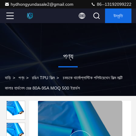
hydhongyundasale2@gmail.com
86--13192099222
উদ্ধৃতি
পণ্য
বাড়ি
>
পণ্য
>
রঙিন TPU ফিল্ম
>
চকচকে থার্মোপ্লাস্টিক পলিউরেথেন ফিল্ম মাল্টি
কালার হার্ডনেস রেঞ্জ 80A-95A MOQ 500 ইয়ার্ডস