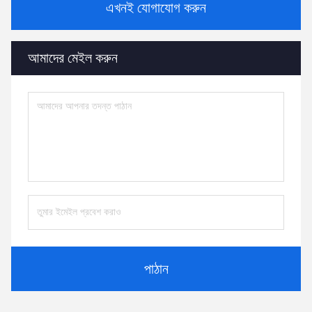
এখনই যোগাযোগ করুন
আমাদের মেইল ​​করুন
পাঠান