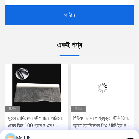
পাঠান
একই পণ্য
ভিডিও
ভিডিও
জুতো লেমিনেশন হট গলানো আঠালো
পিইএস ডাবল পার্শ্বযুক্ত স্টিকি ফিল্ম,
ওয়েব ফিল্ম 100 গ্রাম ই এম /
জুতো ল্যামিনেশন পিএ / টিপিইউ হট
ওডিএম ইনসোলস ফোমের জন্য
গলিত আঠালো ফিল্ম 3.0 কেজিএফ /
Mr. LIN