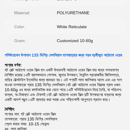
Material:
POLYURETHANE
Color:
White Reticulate
Gram:
Customized 10-60g
পলিউরেথেন উপাদান 135 ডিগ্রি সেলসিয়াস তাপমাত্রার জন্য গরম দ্রবীভূত আঠালো ওয়েব
পণ্যের বর্ণনা:
হট মেল্ট আঠালো ওয়েব ফিল্ম হল একটি উদ্ভাবনী আঠালো ওয়েব ফিল্ম যার মধ্যে গলনযোগ্য
বৈশিষ্ট্য রয়েছে।এটি ব্যাপকভাবে পোশাক, জুতার উপকরণ, দৈনন্দিন প্রয়োজনীয় জিনিসপত্র,
বাড়ির টেক্সটাইল ইত্যাদির জন্য ব্যবহৃত হয়। এই পণ্যটি সাদা জালিকায় আসে এবং এর গলে
যাওয়া তাপমাত্রা প্রায় 135 ডিগ্রি সেলসিয়াস।হট মেল্ট আঠালো ওয়েব ফিল্মের গ্রাম ওজন
10-60g এর মধ্যে কাস্টমাইজ করা যেতে পারে।এটি পলিইউরেথেন দিয়ে তৈরি, যা পরিবেশ-
বান্ধব, অ-বিষাক্ত এবং টেকসই।হট মেল্ট আঠালো ওয়েব ফিল্ম দুটি উপকরণের বন্ধনের জন্য
একটি আদর্শ পছন্দ।এটি ব্যবহার করা সহজ এবং শক্তিশালী আনুগত্য প্রদান করে।
বৈশিষ্ট্য:
পণ্যের নাম: হট মেল্ট আঠালো ওয়েব ফিল্ম
তাপমাত্রা: প্রায় 135 ডিগ্রি সেলসিয়াস
প্রেস করার সময়: 10-15 সেকেন্ড
রঙ: সাদা জালিকা