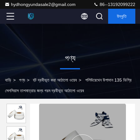
hydhongyundasale2@gmail.com
86--13192099222
উদ্ধৃতি
পণ্য
বাড়ি
>
পণ্য
>
হট দ্রবীভূত করা আঠালো ওয়েব
>
পলিউরেথেন উপাদান 135 ডিগ্রি
সেলসিয়াস তাপমাত্রার জন্য গরম দ্রবীভূত আঠালো ওয়েব