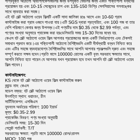
পার্শ্বযুক্ত আঠালো অ্যাপ্লিকেশনগুলির জন্য উপযুক্ত যেগুলির জন্য একটি শক্তিশালী বন্ধনের
প্রয়োজন হয় এবং 10-15 সেকেন্ডের চাপ এবং 135-150 ডিগ্রি সেলসিয়াসের গলনাঙ্কের
সাথে ব্যবহার করা সহজ।
এই হট মেল্ট আঠালো ওয়েব ফিল্মটি একটি সাদা জালিকা রঙে আসে এবং 10-60 গ্রাম
কাস্টমাইজ করা গ্রাম ওজনে পাওয়া যায়।এটি SGS দ্বারা প্রত্যয়িত, এবং 100 গজ বা তার
বেশি পরিমাণে কেনার জন্য উপলব্ধ।এই পণ্যটির দাম $0.35 থেকে $2.99 ​​পর্যন্ত, এবং
পণ্যের সংখ্যা অনুসারে প্যাকেজ করা হয়৷ডেলিভারি সময় 15-30 দিনের মধ্যে হয়.
কেএস হট মেল্ট আঠালো ওয়েব ফিল্ম আপনার প্রয়োজনের জন্য একটি নির্ভরযোগ্য এবং টেকসই
সমাধান প্রদান করে।এর শক্তিশালী আঠালো বৈশিষ্ট্যগুলি একটি দীর্ঘস্থায়ী বন্ধন নিশ্চিত করে
এবং এটির সহজে ব্যবহারযোগ্য বৈশিষ্ট্যগুলির সাথে আপনি আপনার প্রকল্পগুলি দ্রুত এবং সহজে
সম্পূর্ণ করতে সক্ষম হবেন।প্রতি মাসে 100000 রোলের একটি বৃহৎ সরবরাহ ক্ষমতার সাথে,
আপনি নিশ্চিত হতে পারেন যে আপনার যখন প্রয়োজন হবে তখন আপনি হট মেল্ট আঠালো ওয়েব
ফিল্ম পাবেন।
কাস্টমাইজেশন:
KS থেকে হট মেল্ট আঠালো ওয়েব ফিল্ম কাস্টমাইজ করুন
ব্র্যান্ড নাম: কেএস
মডেল নম্বর: হট মেল্ট আঠালো ওয়েব ফিল্ম
উৎপত্তি স্থান: গুয়াংডং, চীন
সার্টিফিকেশন: এসজিএস
ন্যূনতম অর্ডারের পরিমাণ: 100 ইয়ার্ড
মূল্য: $0.35-2.99
প্যাকেজিং বিবরণ: পণ্য সংখ্যা অনুযায়ী
ডেলিভারি সময়: 15-30 দিন
পেমেন্ট শর্তাবলী: T/T
সরবরাহের ক্ষমতা: প্রতি মাসে 100000 রোল/রোলস
MOQ: 100 গজ