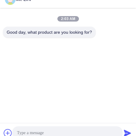
সেমি 2
সেরা মূল্য পান
সেরা মূল্য পান
2:03 AM
Good day, what product are you looking for?
Guangdong Jinhonghai New Material
Technology Co., Ltd
hydhongyundasale2@gmail.com
86--13192099222
34 নং, জিয়াই রোড, জিয়ুচিয়াং সিনওয়ু, কিংসি টাউন, দংগুয়ান, গুয়াংডং, চীন
চীন ভাল মানের হট মল্ট ফিল্ম সরবরাহকারী. কপিরাইট © 2021-2026 hotmelt-
films.com . সমস্ত অধিকার সংরক্ষিত.