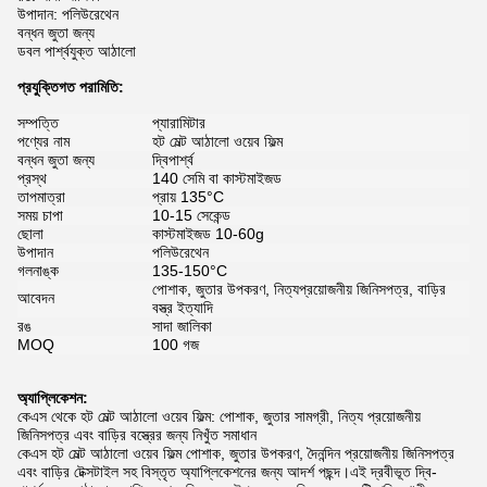
উপাদান: পলিউরেথেন
বন্ধন জুতা জন্য
ডবল পার্শ্বযুক্ত আঠালো
প্রযুক্তিগত পরামিতি:
সম্পত্তি
প্যারামিটার
পণ্যের নাম
হট মেল্ট আঠালো ওয়েব ফিল্ম
বন্ধন জুতা জন্য
দ্বিপার্শ্ব
প্রস্থ
140 সেমি বা কাস্টমাইজড
তাপমাত্রা
প্রায় 135°C
সময় চাপা
10-15 সেকেন্ড
ছোলা
কাস্টমাইজড 10-60g
উপাদান
পলিউরেথেন
গলনাঙ্ক
135-150°C
পোশাক, জুতার উপকরণ, নিত্যপ্রয়োজনীয় জিনিসপত্র, বাড়ির
আবেদন
বস্ত্র ইত্যাদি
রঙ
সাদা জালিকা
MOQ
100 গজ
অ্যাপ্লিকেশন:
কেএস থেকে হট মেল্ট আঠালো ওয়েব ফিল্ম: পোশাক, জুতার সামগ্রী, নিত্য প্রয়োজনীয়
জিনিসপত্র এবং বাড়ির বস্ত্রের জন্য নিখুঁত সমাধান
কেএস হট মেল্ট আঠালো ওয়েব ফিল্ম পোশাক, জুতার উপকরণ, দৈনন্দিন প্রয়োজনীয় জিনিসপত্র
এবং বাড়ির টেক্সটাইল সহ বিস্তৃত অ্যাপ্লিকেশনের জন্য আদর্শ পছন্দ।এই দ্রবীভূত দ্বি-