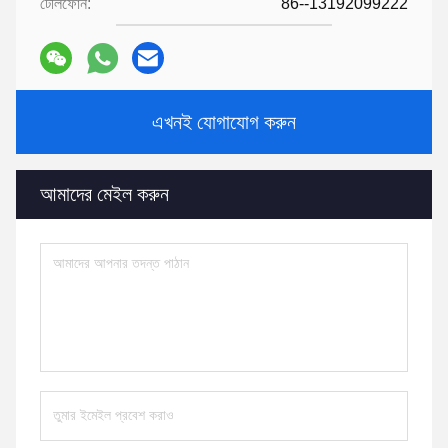
টেলিফোন:
86--13192099222
এখনই যোগাযোগ করুন
আমাদের মেইল ​​করুন