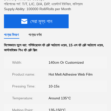
পরিশোধের শর্ত: T/T, L/C, D/A, D/P, ওয়েস্টার্ন ইউনিয়ন, মানিগ্রাম
Supply Ability: 100000 Roll/Rolls per Month
সেরা মূল্য পান
পণ্যের বিবরণ
পণ্যের বর্ণনা
বিশেষভাবে তুলে ধরা:
পলিউরেথেন হট মেল্ট আঠালো ওয়েব
,
15 এস হট মেল্ট আঠালো ওয়েব
,
কাস্টমাইজড পিএ হট মেল্ট ফিল্ম
Width:
140cm Or Customized
Product name:
Hot Melt Adhesive Web Film
Pressing Time:
10-15s
Temperature:
Around 135°C
Melting Point:
135-150°C