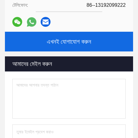
টেলিফোন:
86--13192099222
এখনই যোগাযোগ করুন
আমাদের মেইল ​​করুন