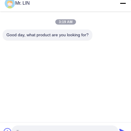
Mr. LIN
সেরা মূল্য পান
সেরা মূল্য পান
3:19 AM
Good day, what product are you looking for?
Guangdong Jinhonghai New Material
Technology Co., Ltd
hydhongyundasale2@gmail.com
86--13192099222
34 নং, জিয়াই রোড, জিয়ুচিয়াং সিনওয়ু, কিংসি টাউন, দংগুয়ান, গুয়াংডং, চীন
চীন ভাল মানের হট মল্ট ফিল্ম সরবরাহকারী. কপিরাইট © 2021-2026 hotmelt-