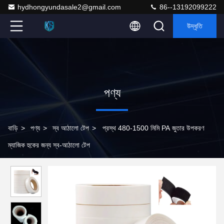
hydhongyundasale2@gmail.com
86--13192099222
উদ্ধৃতি
পণ্য
বাড়ি
>
পণ্য
>
স্ব আঠালো টেপ
>
প্রস্থ 480-1500 মিমি PA জুতার উপকরণ
ম্যাজিক হুকের জন্য স্ব-আঠালো টেপ