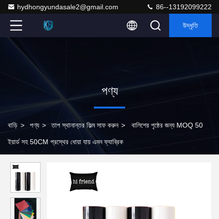
hydhongyundasale2@gmail.com
86--13192099222
উদ্ধৃতি
পণ্য
বাড়ি
>
পণ্য
>
তাপ স্থানান্তর ফিল্ম সাফ করুন
>
বালিশের পৃষ্ঠের জন্য MOQ 50
ইয়ার্ড সহ 50CM প্রস্থের ধোয়া যায় এমন ফ্যাব্রিক