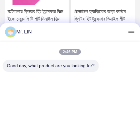
মাল্টিকালার ক্লিয়ার হিট ট্রান্সফার ফিল্ম
টেক্সটাইল ফ্যাব্রিকের জন্য কাস্টম
ইকো ফ্রেন্ডলি টি শার্ট ভিনাইল ফিল্ম
গ্লিটার হিট ট্রান্সফার ভিনাইল শীট
Mr. LIN
সেরা মূল্য পান
সেরা মূল্য পান
2:46 PM
Good day, what product are you looking for?
Guangdong Jinhonghai New Material
Technology Co., Ltd
hydhongyundasale2@gmail.com
86--13192099222
34 নং, জিয়াই রোড, জিয়ুচিয়াং সিনওয়ু, কিংসি টাউন, দংগুয়ান, গুয়াংডং, চীন