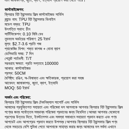
এটা জামাকাপড়, জুতা, ব্যাগ, ইত্যাদি প্রয়োগ করা যেতে পারে।
কাস্টমাইজেশন:
ক্লিয়ার হিট ট্রান্সফার ফিল্ম কাস্টমাইজড সার্ভিস
ব্র্যান্ড নাম: TPU হিট ট্রান্সফার ভিনাইল
মডেল নম্বর: TPU
উৎপত্তি স্থান: চীন
সার্টিফিকেশন: 0.10 মিমি বেধ
ন্যূনতম অর্ডারের পরিমাণ: 25 ইয়ার্ড
মূল্য: $2.7-3.6 প্রতি গজ
প্যাকেজিং বিশদ: শক্ত কাগজ + বোনা ব্যাগ
ডেলিভারি সময়: 7 দিন
পেমেন্ট শর্তাবলী: T/T
সরবরাহ ক্ষমতা: প্রতি সপ্তাহে 100000
আকার: কাস্টমাইজড
প্রস্থ: 50CM
বৈশিষ্ট্য: রঙিন, অ-বিষাক্ত এবং ক্ষতিকারক, প্রয়োগ করা সহজ
আবেদন: জামাকাপড়, জুতা, ব্যাগ, ইত্যাদি
MOQ: 50 ইয়ার্ড
সমর্থন এবং পরিষেবা:
ক্লিয়ার হিট ট্রান্সফার ফিল্ম টেকনিক্যাল সাপোর্ট এবং সার্ভিস
আমাদের প্রযুক্তিগত সহায়তা এবং পরিষেবা দল আপনাকে আপনার ক্লিয়ার হিট ট্রান্সফার ফিল্ম
পণ্যের জন্য সর্বোত্তম সম্ভাব্য পরিষেবা প্রদানের জন্য নিবেদিত।আমরা আপনার যেকোনো
প্রশ্নের উত্তর দিতে, ইনস্টলেশন এবং সমস্যা সমাধানে সহায়তা প্রদান করতে এবং পণ্য
আপডেট এবং আপগ্রেড প্রদান করতে উপলব্ধ।আপনার ক্লিয়ার হিট ট্রান্সফার ফিল্ম পণ্য
থেকে সবচেয়ে বেশি সুবিধা পেতে আপনাকে সাহায্য করার জন্য আমাদের দল সর্বদা এখানে