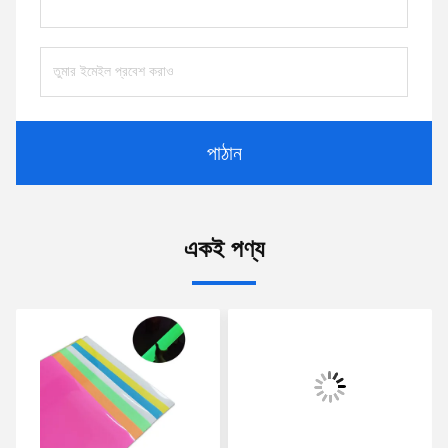
পাঠান
একই পণ্য