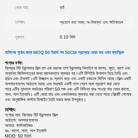
ধোয়া যায়:
হ্যাঁ
বৈশিষ্ট্য:
প্রয়োগ করা সহজ, অ-বিষাক্ত এবং ক্ষতিকারক
পুরুত্ব:
0.10 মিমি
বালিশের পৃষ্ঠের জন্য MOQ 50 ইয়ার্ড সহ 50CM প্রস্থের ধোয়া যায় এমন ফ্যাব্রিক
পণ্যের বর্ণনা:
ক্লিয়ার হিট ট্রান্সফার ফিল্ম হল এক ধরনের তাপ ট্রান্সফার ভিনাইল যা কাপড়, জুতা, ব্যাগ এবং
অন্যান্য জিনিসপত্রের জন্য ব্যাপকভাবে ব্যবহৃত হয়।এটি টিপিইউ উপাদান দিয়ে তৈরি এবং
রঙিন এবং টেকসই।এটি উজ্জ্বল রং প্রদান করে এবং একটি চকচকে ফিনিস আছে।ফিল্ম একটি
অপসারণযোগ্য আঠালো আছে এবং সহজেই একটি তাপ প্রেস সঙ্গে প্রয়োগ করা যেতে
পারে.এটির ন্যূনতম অর্ডারের পরিমাণ 50 গজ এবং এটি বিভিন্ন রঙে পাওয়া যায় যেমন কালো,
সাদা, লাল ইত্যাদি। এটি ধোয়া যায় এবং একাধিকবার ব্যবহার করা যেতে পারে।ফিল্মটি পোশাক
এবং আনুষাঙ্গিক কাস্টম ডিজাইন তৈরি করার জন্য উপযুক্ত।
বৈশিষ্ট্য:
পণ্যের নাম: ক্লিয়ার হিট ট্রান্সফার ফিল্ম
আঠালো: অপসারণযোগ্য
আকার: কাস্টমাইজড
রঙ: কালো, সাদা, লাল ইত্যাদি
MOQ: 50 ইয়ার্ড