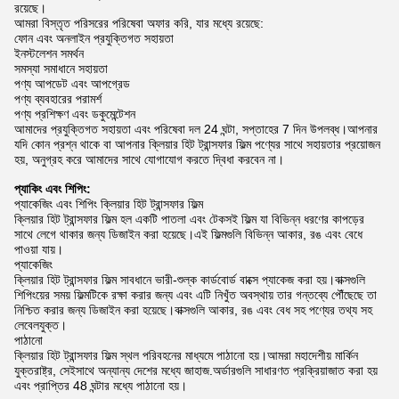
রয়েছে।
আমরা বিস্তৃত পরিসরের পরিষেবা অফার করি, যার মধ্যে রয়েছে:
ফোন এবং অনলাইন প্রযুক্তিগত সহায়তা
ইনস্টলেশন সমর্থন
সমস্যা সমাধানে সহায়তা
পণ্য আপডেট এবং আপগ্রেড
পণ্য ব্যবহারের পরামর্শ
পণ্য প্রশিক্ষণ এবং ডকুমেন্টেশন
আমাদের প্রযুক্তিগত সহায়তা এবং পরিষেবা দল 24 ঘন্টা, সপ্তাহের 7 দিন উপলব্ধ।আপনার
যদি কোন প্রশ্ন থাকে বা আপনার ক্লিয়ার হিট ট্রান্সফার ফিল্ম পণ্যের সাথে সহায়তার প্রয়োজন
হয়, অনুগ্রহ করে আমাদের সাথে যোগাযোগ করতে দ্বিধা করবেন না।
প্যাকিং এবং শিপিং:
প্যাকেজিং এবং শিপিং ক্লিয়ার হিট ট্রান্সফার ফিল্ম
ক্লিয়ার হিট ট্রান্সফার ফিল্ম হল একটি পাতলা এবং টেকসই ফিল্ম যা বিভিন্ন ধরণের কাপড়ের
সাথে লেগে থাকার জন্য ডিজাইন করা হয়েছে।এই ফিল্মগুলি বিভিন্ন আকার, রঙ এবং বেধে
পাওয়া যায়।
প্যাকেজিং
ক্লিয়ার হিট ট্রান্সফার ফিল্ম সাবধানে ভারী-শুল্ক কার্ডবোর্ড বাক্সে প্যাকেজ করা হয়।বাক্সগুলি
শিপিংয়ের সময় ফিল্মটিকে রক্ষা করার জন্য এবং এটি নিখুঁত অবস্থায় তার গন্তব্যে পৌঁছেছে তা
নিশ্চিত করার জন্য ডিজাইন করা হয়েছে।বাক্সগুলি আকার, রঙ এবং বেধ সহ পণ্যের তথ্য সহ
লেবেলযুক্ত।
পাঠানো
ক্লিয়ার হিট ট্রান্সফার ফিল্ম স্থল পরিবহনের মাধ্যমে পাঠানো হয়।আমরা মহাদেশীয় মার্কিন
যুক্তরাষ্ট্র, সেইসাথে অন্যান্য দেশের মধ্যে জাহাজ.অর্ডারগুলি সাধারণত প্রক্রিয়াজাত করা হয়
এবং প্রাপ্তির 48 ঘন্টার মধ্যে পাঠানো হয়।