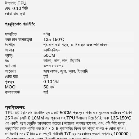
উপাদান: TPU
বেধ: 0.10 মিমি
ধোয়া যায়: হ্যাঁ
প্রযুক্তিগত পরামিতি:
সম্পত্তি
বর্ণনা
গরম চাপ তাপমাত্রা
135-150℃
বৈশিষ্ট্য
প্রয়োগ করা সহজ, অ-বিষাক্ত এবং ক্ষতিকারক
আকার
কাস্টমাইজড
প্রস্থ
50CM
রঙ
কালো, সাদা, লাল, ইত্যাদি
আঠালো
অপসারণযোগ্য
আবেদন
জামাকাপড়, জুতা, ব্যাগ, ইত্যাদি
ধোয়া যায়
হ্যাঁ
পুরুত্ব
0.10 মিমি
MOQ
50 গজ
কালারফাস্ট
হ্যাঁ
অ্যাপ্লিকেশন:
TPU হিট ট্রান্সফার ভিনাইল হল একটি 50CM প্রস্থের পণ্য যার ন্যূনতম অর্ডারের পরিমাণ
25 ইয়ার্ড।এটি 0.10MM এর পুরুত্ব সহ TPU উপাদান দিয়ে তৈরি, এবং 135-150℃
এর একটি গরম প্রেসিং তাপমাত্রা রয়েছে।আঠালো অপসারণযোগ্য, এবং এটি সিই দ্বারা
প্রত্যয়িত।দাম প্রতি গজ $2.7-3.6.প্যাকেজিং বিশদ হল শক্ত কাগজ + বোনা ব্যাগ।
ডেলিভারি সময় 7 দিন এবং পেমেন্ট শর্তাবলী T/T হয়.সরবরাহের ক্ষমতা সপ্তাহে 100000।