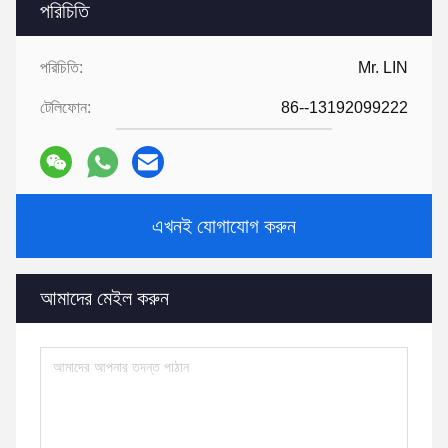
পরিচিতি
পরিচিতি:
Mr. LIN
টেলিফোন:
86--13192099222
এখনই যোগাযোগ করুন
আমাদের মেইল ​​করুন