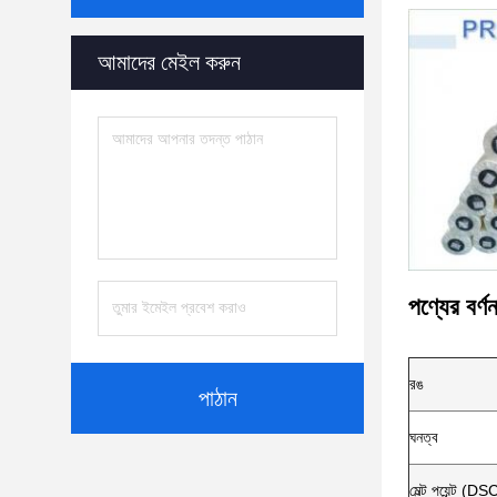
আমাদের মেইল ​​করুন
পণ্যের বর্ণন
রঙ
পাঠান
ঘনত্ব
মেল্ট পয়েন্ট (DS