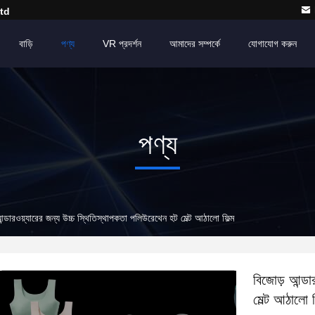
td
বাড়ি
পণ্য
VR প্রদর্শন
আমাদের সম্পর্কে
যোগাযোগ করুন
পণ্য
ন্ডারওয়্যারের জন্য উচ্চ স্থিতিস্থাপকতা পলিউরেথেন হট মেল্ট আঠালো ফিল্ম
বিজোড় আন্ডা
মেল্ট আঠালো ফ