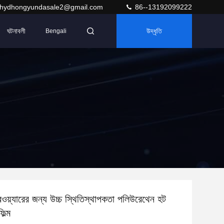
hydhongyundasale2@gmail.com
86--13192099222
ঘটনাবলী
উদ্ধৃতি
Bengali
রওয়্যারের জন্য উচ্চ স্থিতিস্থাপকতা পলিউরেথেন হট
িল্ম