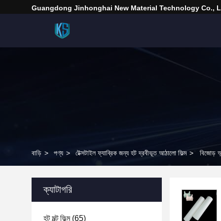
Guangdong Jinhonghai New Material Technology Co., L
বাড়ি
>
পণ্য
>
টেক্সটাইল ফ্যাব্রিক জন্য হট দ্রবীভূত আঠালো ফিল্ম
>
বিজোড় আ
ক্যাটাগরি
হট মল্ট ফিল্ম
(65)