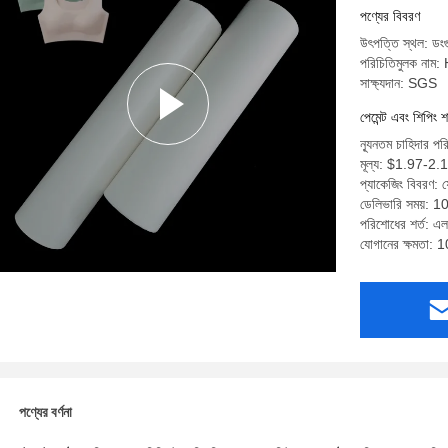
পণ্যের বিবরণ
উৎপত্তি স্থল: ডংগু
পরিচিতিমুলক নাম
সাক্ষ্যদান: SGS
পেমেন্ট এবং শিপিং শ
ন্যূনতম চাহিদার প
মূল্য: $1.97-2.
প্যাকেজিং বিবরণ: ফো
ডেলিভারি সময়: 10
পরিশোধের শর্ত: এল/
যোগানের ক্ষমতা:
পণ্যের বর্ণনা