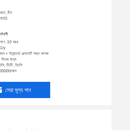
য়ান, চীন
: HYD
র্তাবলী
রিমাণ: 10 বছর
11/y
ম + স্ট্যান্ডার্ড এক্সপোর্ট শক্ত কাগজ
 দিনের মধ্যে
সি, টি/টি, ডি/পি
 100000/মাস
সেরা মূল্য পান