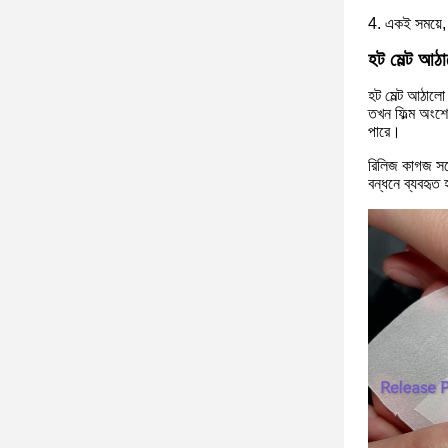
4. একই সময়ে, 
হট মেল্ট আঠা
হট মেল্ট আঠালো
তখন ফিল্ম অংশে
পারে।
রিলিজ কাগজ সঙ্
বন্ধনে ব্যবহৃত 