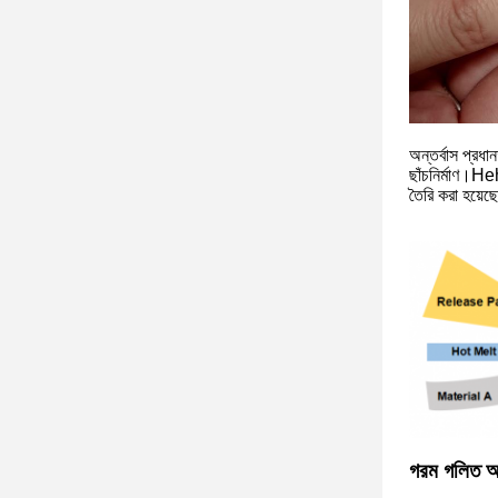
অন্তর্বাস প্রধা
ছাঁচনির্মাণ।He
তৈরি করা হয়েছ
গরম গলিত আঠা