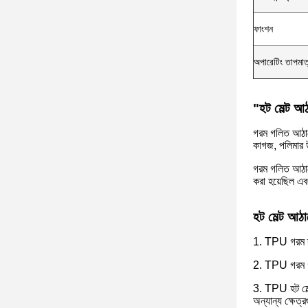
ফাংশন
অপারেটিং তাপমাত
"হট মেল্ট আ
গরম গলিত আঠালো
কাগজ, পলিমার উ
গরম গলিত আঠালো
করা হয়েছিল এ
হট মেল্ট আঠা
1. TPU গরম দ্
2. TPU গরম গল
3. TPU হট মেল্ট
অন্যান্য ক্ষেত