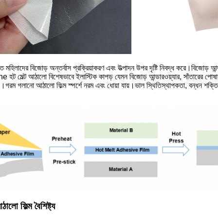
নত মহিলাদের বিজোড় অন্তর্বাস প্রক্রিয়াকরণ এবং উত্পাদন উপর দৃষ্টি নিবদ্ধ করে।বিজোড় আন
he হট মেল্ট আঠালো বিশেষভাবে ইলাস্টিক কাপড় যেমন বিজোড় আন্ডারওয়্যার, সাঁতারের পো
ে।গরম গলানো আঠালো ফিল্ম স্পর্শে নরম এবং ধোয়া যায়।ভাল স্থিতিস্থাপকতা, বন্ধন শক্তি 
লো ফিল্ম বৈশিষ্ট্য