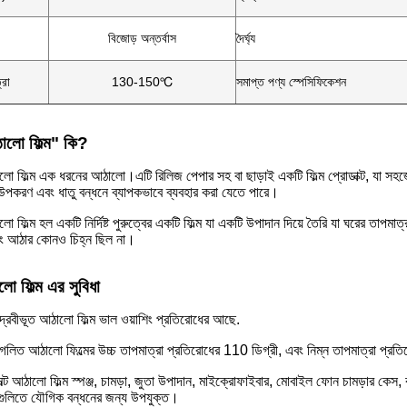
বিজোড় অন্তর্বাস
দৈর্ঘ্য
্রা
130-150℃
সমাপ্ত পণ্য স্পেসিফিকেশন
ঠালো ফিল্ম" কি?
 ফিল্ম এক ধরনের আঠালো।এটি রিলিজ পেপার সহ বা ছাড়াই একটি ফিল্ম প্রোডাক্ট, যা সহ
পকরণ এবং ধাতু বন্ধনে ব্যাপকভাবে ব্যবহার করা যেতে পারে।
 ফিল্ম হল একটি নির্দিষ্ট পুরুত্বের একটি ফিল্ম যা একটি উপাদান দিয়ে তৈরি যা ঘরের তাপম
বং আঠার কোনও চিহ্ন ছিল না।
লো ফিল্ম এর সুবিধা
রবীভূত আঠালো ফিল্ম ভাল ওয়াশিং প্রতিরোধের আছে.
িত আঠালো ফিল্মের উচ্চ তাপমাত্রা প্রতিরোধের 110 ডিগ্রী, এবং নিম্ন তাপমাত্রা প্রত
 আঠালো ফিল্ম স্পঞ্জ, চামড়া, জুতা উপাদান, মাইক্রোফাইবার, মোবাইল ফোন চামড়ার কেস, কম্প
্রগুলিতে যৌগিক বন্ধনের জন্য উপযুক্ত।