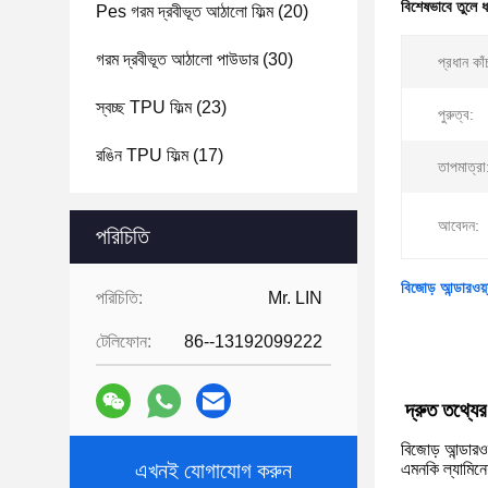
বিশেষভাবে তুলে 
Pes গরম দ্রবীভূত আঠালো ফিল্ম
(20)
গরম দ্রবীভূত আঠালো পাউডার
(30)
প্রধান কাঁ
স্বচ্ছ TPU ফিল্ম
(23)
পুরুত্ব:
রঙিন TPU ফিল্ম
(17)
তাপমাত্রা
আবেদন:
পরিচিতি
বিজোড় আন্ডারওয়
পরিচিতি:
Mr. LIN
টেলিফোন:
86--13192099222
দ্রুত তথ্যের
বিজোড় আন্ডারওয
এখনই যোগাযোগ করুন
এমনকি ল্যামিনে