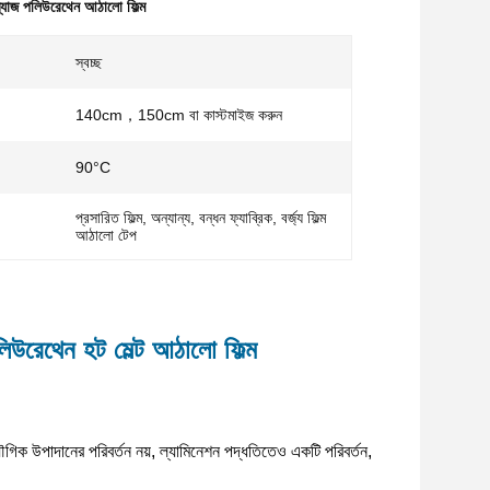
ব্যাজ পলিউরেথেন আঠালো ফিল্ম
স্বচ্ছ
140cm，150cm বা কাস্টমাইজ করুন
90°C
প্রসারিত ফিল্ম, অন্যান্য, বন্ধন ফ্যাব্রিক, বর্জ্য ফিল্ম
আঠালো টেপ
লিউরেথেন হট মেল্ট আঠালো ফিল্ম
যৌগিক উপাদানের পরিবর্তন নয়, ল্যামিনেশন পদ্ধতিতেও একটি পরিবর্তন,