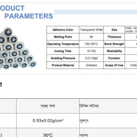
া
স্বচ্ছ সাদা
রিলিজ লাইনার
0.93±0.02g/cm³
পুরুত্ব
C)
90℃
প্রস্থ