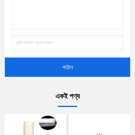
পাঠান
একই পণ্য