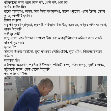
পরিষ্কারের জন্য পছন্দ ডাবল ডট, পেস্ট ডট, গুঁড়া ডট।
অটোমোবাইল শিল্প
ছাদের আস্তরণ, আসন, তাপ নিরোধক ব্যবস্থা, সাউন্ড প্যানেল, এয়ার ফিল্টার, সোফা
কুশন, কার্পেট ইত্যাদি।
ফিল্টার উপাদান
বায়ু পরিস্রাবণ প্রক্রিয়া, জ্বালানী পরিস্রাবণ সিস্টেম, স্তরায়ন, সক্রিয় কার্বন অ বোনা,
কাগজ ইত্যাদি।
আর্ট জুয়েলারী
ধাতু, গ্লাস, জৈব উপাদান, সাধারণ ফিল্ম এবং অ্যালুমিনিয়ামের আঠালো জন্য একটি
ভাল শক্তি আছে
জুতো শিল্প
সামনের উপরের আঠালো, জুতা কাপড়ের স্টেরিওটাইপ, জুতা যৌগ, পিছনের উপরের
আঠালো
অন্যান্য শিল্প
মহিলাদের অন্তর্বাস, প্রতিচ্ছবি উপাদান, পরিবাহী কাপড়, গঠন কাপড়, প্রাচীর কাপড়,
সূচিকর্মের ব্যাজ, বোনা লেবেল ইত্যাদি...
প্যাকেজিং ও শিপিং: