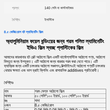
প্রস্থ:
140 সেমি বা কাস্টমাইজড
বৈশিষ্ট্য:
ইলাস্টিক
8.৫ কেজি/রোল হট ল্যামিনেটিং ফিল্ম
অ্যালুমিনিয়াম ফয়েল বন্ডিংয়ের জন্য গরম গলিত ল্যামিনেটিং
ইভিএ ফিল্ম স্বচ্ছ প্লাস্টিকের ফিল্ম
আমাদের কারখানার হট মেল্ট আঠালো ফিল্ম একটি থার্মোপ্লাস্টিক আঠালো পণ্য, আঠালো
বিস্তৃত জন্য উপযুক্ত। এটি আঠালো জন্য বারবার গরম করা যেতে পারে। এটি
ফ্যাব্রিক জন্য একটি চমৎকার আঠালো সঞ্চালন,টেক্সটাইলএই আঠালো পণ্যটি চমৎকার
ধোয়ার ক্ষমতা এবং ভাল ড্রাই ক্লিনিং এবং রাসায়নিক additives প্রতিরোধী।
বৈশিষ্ট্যঃ
নাম
গরম মেল্ফ আঠালো ফিল্ম
আকার
৫০ সেমি*১০০ ইয়ার্ড, ১০০ সেমি*১০০ ইয়ার্ড
রঙ
সাদা
ওজন
8.৫ কেজি/রোল
বেধ
0.06 মিমি,0.08 মিমি,0.১ মিমি,0.১২ মিমি