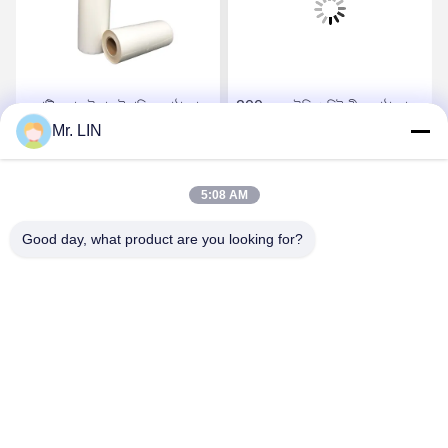
অ্যান্টি স্ক্র্যাচ ইভা হট গলিত আঠালো
200grm ইভিএ হিট সীল আঠালো
Mr. LIN
ফিল্ম রোল রাব প্রতিরোধের OEM
ফিল্ম, ট্রান্সমিট্যান্স এনকেপসুলেটিং হট
OEM
মল্ট ফিল্ম
5:08 AM
সেরা মূল্য পান
সেরা মূল্য পান
Good day, what product are you looking for?
Guangdong Jinhonghai New Material
Technology Co., Ltd
hydhongyundasale2@gmail.com