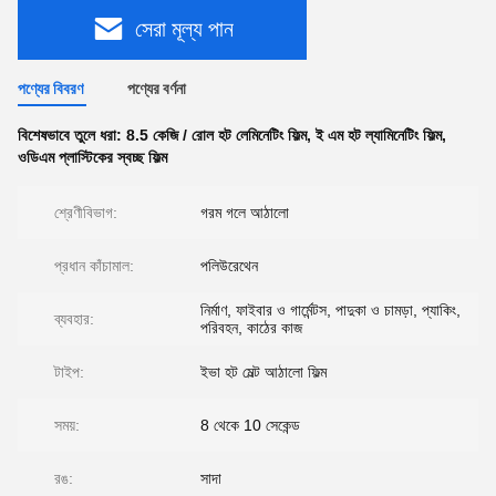
সেরা মূল্য পান
পণ্যের বিবরণ
পণ্যের বর্ণনা
বিশেষভাবে তুলে ধরা:
8.5 কেজি / রোল হট লেমিনেটিং ফিল্ম
,
ই এম হট ল্যামিনেটিং ফিল্ম
,
ওডিএম প্লাস্টিকের স্বচ্ছ ফিল্ম
শ্রেণীবিভাগ:
গরম গলে আঠালো
প্রধান কাঁচামাল:
পলিউরেথেন
নির্মাণ, ফাইবার ও গার্মেন্টস, পাদুকা ও চামড়া, প্যাকিং,
ব্যবহার:
পরিবহন, কাঠের কাজ
টাইপ:
ইভা হট মেল্ট আঠালো ফিল্ম
সময়:
8 থেকে 10 সেকেন্ড
রঙ:
সাদা