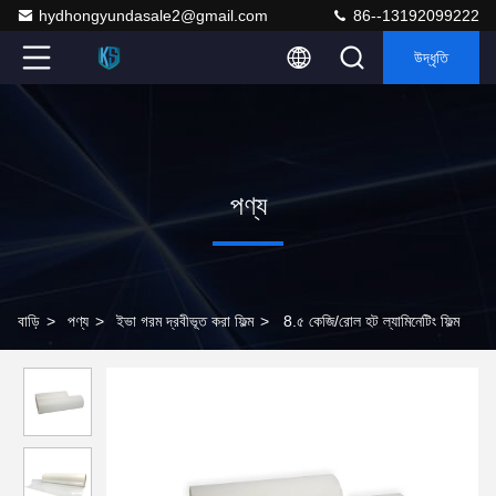
hydhongyundasale2@gmail.com
86--13192099222
উদ্ধৃতি
পণ্য
বাড়ি
>
পণ্য
>
ইভা গরম দ্রবীভূত করা ফিল্ম
>
8.৫ কেজি/রোল হট ল্যামিনেটিং ফিল্ম