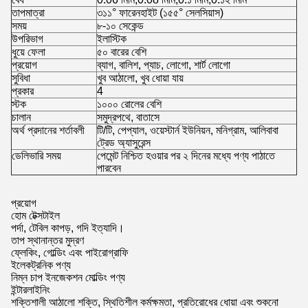
তাপমাত্রা
৩১১° ফারেনহাইট (১৫৫° সেলসিয়াস)
সময়
৮-১০ সেকেন্ড
উপরিভাগ
ইলাস্টিক
ধুয়ে ফেলা
৫০ বারের বেশি
প্রয়োগ
ব্যাগ, বালিশ, প্যাচ, লোগো, শার্ট লোগো
সুবিধা
খুব আঠালো, খুব ধোয়া যায়
প্রকার
4
স্টক
১০০০ রোলের বেশি
চালান
সমুদ্রপথে, বাতাসে
অর্থ প্রদানের শর্তাবলী
টি/টি, পেপ্যাল, ওয়েস্টার্ন ইউনিয়ন, মনিগ্রাম, আলিবাবা
ট্রেড অ্যাসুরেন্স
ডেলিভারি সময়
পেমেন্ট নিশ্চিত হওয়ার পর ২ দিনের মধ্যে পণ্য পাঠাতে
পারবেন
প্রয়োগ
হোম টেক্সটাইল
পর্দা, টেবিল কাপড়, গদি ইত্যাদি।
তাপ স্থানান্তর মুদ্রণ
ফ্লেকিং, গোল্ডিং এবং পাইরোগ্রাফি
ইলেকট্রনিক পণ্য
নিম্ন চাপ ইনজেকশন মোল্ডিং পণ্য
ইন্টারলাইনিং
শক্তিশালী আঠালো শক্তি, স্থিতিশীল কর্মক্ষমতা, প্রতিরোধের ধোয়া এবং শুকনো