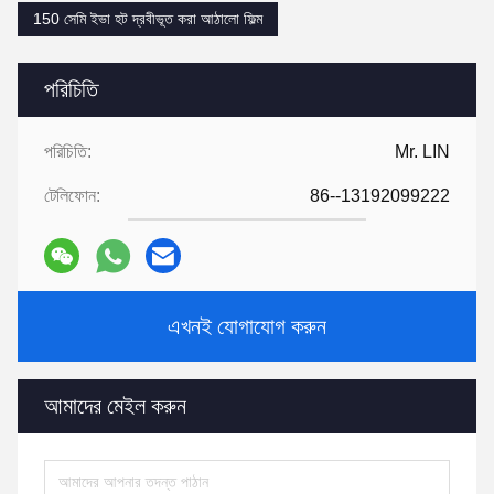
150 সেমি ইভা হট দ্রবীভূত করা আঠালো ফিল্ম
পরিচিতি
পরিচিতি:
Mr. LIN
টেলিফোন:
86--13192099222
এখনই যোগাযোগ করুন
আমাদের মেইল ​​করুন