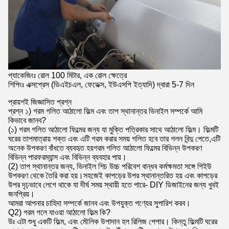
প্যাকেজিংঃ রোল 100 মিটার, এক রোল ক্ষেত্রে
শিপিংঃ এক্সপ্রেস (ডিএইচএল, ফেডেক্স, ইউএসপি ইত্যাদি) দ্বারা 5-7 দিন
প্রায়শই জিজ্ঞাসিত প্রশ্ন
প্রশ্ন ১) গরম গলিত আঠালো ফিল্ম এবং তাপ স্থানান্তর ভিনাইল সম্পর্কে আমি
কিভাবে জানব?
(১) গরম গলিত আঠালো ফিল্মের জন্য যা মুক্তি পত্রিকার সাথে আঠালো ফিল্ম। ফিল্মটি
ঘরের তাপমাত্রায় শক্ত এবং এটি গরম করার সময় গলিত হবে তার গলন বিন্দু পেতে,এটি
অনেক উপকরণ বাঁধতে ব্যবহৃত হয়গরম গলিত আঠালো ফিল্মের বিভিন্ন উপকরণ
বিভিন্ন পারফরম্যান্স এবং বিভিন্ন ব্যবহার পায়।
(2) তাপ স্থানান্তর জন্য, ভিনাইল শিচ উচ্চ পরিবেশ বান্ধব কর্মক্ষমতা সঙ্গে পিইউ
উপকরণ থেকে তৈরি করা হয়।সহজেই কাপড়ের উপর স্থানান্তরিত হয় এবং কাপড়ের
উপর দৃঢ়ভাবে লেগে থাকে যা দীর্ঘ সময় স্থায়ী হতে পারে- DIY ডিজাইনের জন্য খুবই
জনপ্রিয়।
আমরা আপনার চাহিদা সম্পর্কে জানব এবং উপযুক্ত পণ্যের সুপারিশ করব।
Q2) গরম গলে যাওয়া আঠালো ফিল্ম কি?
উঃ এটা শুধু একটি ফিল্ম, এবং মৌলিক উপাদান হল রিলিজ পেপার। কিন্তু ফিল্মটি ঘরের