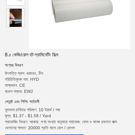
8.৫ কেজি/রোল হট ল্যামিনেটিং ফিল্ম
পণ্যের বিবরণ
উৎপত্তি স্থল: গুয়াংডং, চীন
পরিচিতিমুলক নাম: HYD
সাক্ষ্যদান: CE
মডেল নম্বার: EW2
পেমেন্ট এবং শিপিং শর্তাবলী
ন্যূনতম চাহিদার পরিমাণ: 10 ইয়ার্ড / গজ
মূল্য: $1.37 - $1.58 / Yard
প্যাকেজিং বিবরণ: আকার: পণ্য সংখ্যা অনুসারে প্যাকেজ: ফোম + মানক রফতান বাক্স
যোগানের ক্ষমতা: 20000 প্রতি মাসে রোল / রোলস