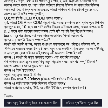
তাপমাত্রায় শক্ত, যখন এটির গলন পয়েন্ট পৌঁছায়, এটি অন্যান্য উপকরণগুলিকে
আবদ্ধ করতে সক্ষম হয়,গরম গলিত আঠালো ফিল্মের বিভিন্ন উপকরণগুলির বিভিন্ন
কর্মক্ষমতা এবং বিভিন্ন ব্যবহার রয়েছে, আমরা আপনার পণ্যের চাহিদা বুঝতে হবে,
তারপর আপনি সঠিক পণ্য সুপারিশ,
Q3).আপনি কি OEM বা ODM গ্রহণ করেন?
হ্যাঁ, আমরা OEM এবং ODM গ্রহণ করি, আমরা পেশাদার তাপ স্থানান্তর উপাদান
প্রস্তুতকারক, 10 বছরেরও বেশি দেশীয় বিক্রয় অভিজ্ঞতা আছে, আমরা আপনাকে R
& D নতুন পণ্য সাহায্য করতে সক্ষম।তাই যদি আপনি কিছু বিশেষ উপকরণ
bonding প্রয়োজন, দয়া করে আমাদের জানাতে দ্বিধা করবেন না,
প্রশ্ন ৪। আপনি কিভাবে পণ্য পাঠান?
আপনি যদি জরুরী না হন, আমরা সাধারণত সমুদ্রপথে বড় পরিমাণে পরিবহন করি, যা
শিপিংয়ের সবচেয়ে সস্তা উপায়। এবং নমুনা এবং জরুরী পণ্যের জন্য, আমরা এটি বায়ু
বা এক্সপ্রেস দ্বারা পরিবহন করি,যেহেতু এটি দ্রুততম উপায় ইত্যাদি,
প্রশ্ন ৫) আপনি কি নমুনা সরবরাহ করেন? এবং কত দিন লাগবে?
যদি আপনার রেফারেন্সের জন্য কিছু নমুনা প্রয়োজন হয়, আপনার সম্পূর্ণ ঠিকানা /
জাহাজ আমাদের জানান মুক্ত মনে করুন
প্রশ্ন ৬) লিড টাইম কত?
নমুনা নেতৃত্বের সময়ঃ 1-3 দিন
বাল্ক লিড সময়ঃ 7-20days ((অর্ডার পরিমাণ উপর নির্ভর করে),
প্রশ্ন ৭) আমি আমার অর্ডার কিভাবে পরিশোধ করব?
আমরা সাধারণত এল/সি, টি/টি, ওয়েস্টার্ন ইউনিয়ন, পেপাল গ্রহণ করি।
Tags:
তাপ সমুদ্র ইভা হট দ্রবীভূত করা আঠালো ফিল্ম
ওডিএম প্লাস্টিকের স্বচ্ছ ফিল্ম