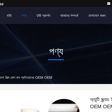
td
বাড়ি
পণ্য
VR প্রদর্শন
আমাদের সম্পর্কে
যোগাযোগ করুন
পণ্য
িত আঠালো ফিল্ম রোল রাব প্রতিরোধের OEM OEM
অ্যান্টি স্ক্
OEM OE