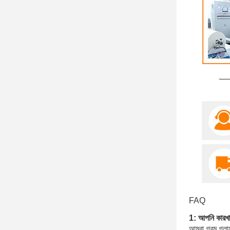
FAQ
1: আপনি কারখান
আমরা গরম গলানো