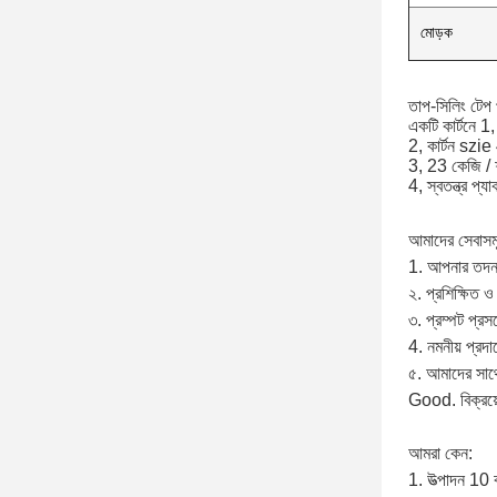
মোড়ক
তাপ-সিলিং টেপ 
একটি কার্টনে 
2, কার্টন szi
3, 23 কেজি /
4, স্বতন্ত্র প্যা
আমাদের সেবাসম
1. আপনার তদন্ত
২. প্রশিক্ষিত 
৩. প্রম্পট প্রস
4. নমনীয় প্রদা
৫. আমাদের সাথে
Good. বিক্রয়
আমরা কেন:
1. উত্পাদন 10