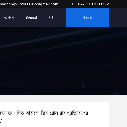
hydhongyundasale2@gmail.com
86--13192099222
ঘটনাবলী
উদ্ধৃতি
Bengali
র্যাচ ইভা হট গলিত আঠালো ফিল্ম রোল রাব প্রতিরোধের
M