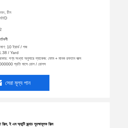
াংডং, চীন
: HYD
W2
র্তাবলী
িমাণ: 10 ইয়ার্ড / গজ
$1.38 / Yard
আকার: পণ্য সংখ্যা অনুসারে প্যাকেজ: ফোম + মানক রফতান বাক্স
 2000000 প্রতি মাসে রোল / রোলস
সেরা মূল্য পান
ফিল্ম
,
ই এম অ্যান্টি স্ক্র্যাচ সুরক্ষামূলক ফিল্ম