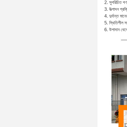
2. সুপরিচিত পণ্য:
3. উত্পাদন প্রক
4. দুর্দান্ত ম
5. স্থিতিশীল স
6. উপাদান থেকে শ