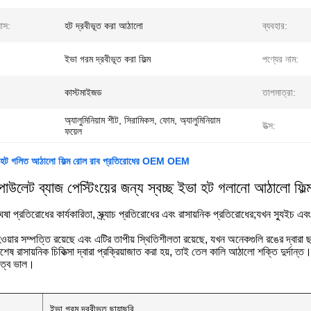
যাস:
হট দ্রবীভূত করা আঠালো
ব্যবহার:
ইভা গরম দ্রবীভূত করা ফিল্ম
পণ্যের নাম:
কাস্টমাইজড
তাপমাত্রা:
অ্যালুমিনিয়াম শীট, সিরামিকস, ফোম, অ্যালুমিনিয়াম
উত্স:
ফয়েল
যাচ ইভা হট গলিত আঠালো ফিল্ম রোল রাব প্রতিরোধের OEM OEM
পাউলেট ব্যাজ পেস্টিংয়ের জন্য স্বচ্ছ ইভা হট গলানো আঠালো ফিল্
ষা প্রতিরোধের কার্যকারিতা, স্ক্র্যাচ প্রতিরোধের এবং রাসায়নিক প্রতিরোধের;যখন স্যুইচ এবং
 হওয়ার সম্পত্তি রয়েছে এবং এটির তাপীয় স্থিতিশীলতা রয়েছে, যখন অনেকগুলি রঙের দ্বার
বিশেষ রাসায়নিক চিকিত্সা দ্বারা প্রক্রিয়াজাত করা হয়, তাই তেল কালি আঠালো শক্তি দুর্দান্ত
়িত্ব ভাল।
ইভা গরম দ্রবীভূত ছায়াছবি