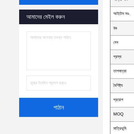
আইটেম নংঃ.
আমাদের মেইল ​​করুন
রঙ
বেধ
প্রস্থ
তাপমাত্রা
বৈশিষ্ট্য
প্রয়োগ
পাঠান
MOQ
মাত্রিভূমি