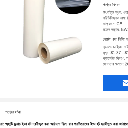
পণ্যের বিবরণ
উৎপত্তি স্থল: গুয়
পরিচিতিমুলক নাম
সাক্ষ্যদান: CE
মডেল নম্বার: E
পেমেন্ট এবং শিপিং শ
ন্যূনতম চাহিদার পর
মূল্য: $1.37 - 
প্যাকেজিং বিবরণ: 
যোগানের ক্ষমতা:
পণ্যের বর্ণনা
ধরা:
অ্যান্টি স্ক্র্যাচ ইভা হট দ্রবীভূত করা আঠালো ফিল্ম
,
রাব প্রতিরোধের ইভা হট দ্রবীভূত করা আঠালো 