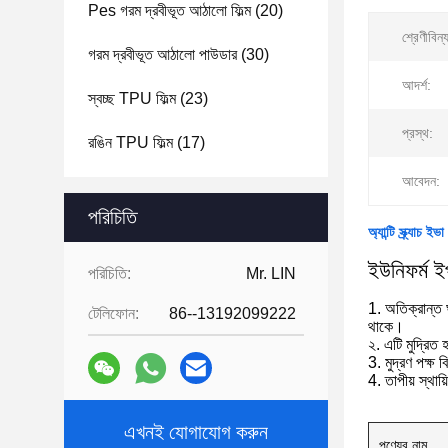
Pes গরম দ্রবীভূত আঠালো ফিল্ম
(20)
শ্রেণীবিন্
গরম দ্রবীভূত আঠালো পাউডার
(30)
আদর্শ:
স্বচ্ছ TPU ফিল্ম
(23)
প্রস্থ:
রঙিন TPU ফিল্ম
(17)
আবেদন:
পরিচিতি
অ্যান্টি স্ক্র্
ইউনিফর্ম ই
পরিচিতি:
Mr. LIN
1. অতিক্রান্ত ঘ
টেলিফোন:
86--13192099222
থাকে।
২. এটি মুদ্রিত
3. মুদ্রণ পক্ষ 
4. তাপীয় স্থায
এখনই যোগাযোগ করুন
পণ্যের নাম