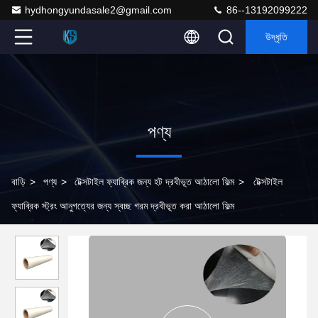
hydhongyundasale2@gmail.com
86--13192099222
উদ্ধৃতি
পণ্য
বাড়ি
>
পণ্য
>
টেক্সটাইল ফ্যাব্রিক জন্য হট দ্রবীভূত আঠালো ফিল্ম
>
টেক্সটাইল
ফ্যাব্রিক স্ট্রং আনুগত্যের জন্য স্বচ্ছ গরম দ্রবীভূত করা আঠালো ফিল্ম