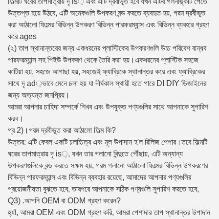
ফিল্মটি ঘরের তাপমাত্রায় দৃ is় এবং এটি দ্রবীভূত হবে যখন এটির গলনাঙ্কটি পেতে
উত্তপ্ত হয়ে উঠবে, এটি অনেকগুলি উপকরণ বন্ড করতে ব্যবহৃত হয়, গরম দ্রবীভূত
করা আঠালো ফিল্মের বিভিন্ন উপকরণ বিভিন্ন পারফরম্যান্স এবং বিভিন্ন ব্যবহার গ্রহণ
করে ages
(২) তাপ স্থানান্তরের জন্য একধরনের প্লাস্টিকের উপকরণগুলি উচ্চ পরিবেশ বান্ধব
পারফরম্যান্স সহ পিইউ উপকরণ থেকে তৈরি করা হয়।একধরনের প্লাস্টিক সহজে
কাটিয়া হয়, সহজে আগাছা হয়, সহজেই ফ্যাব্রিকে স্থানান্তর করে এবং ফ্যাব্রিকের
সাথে দৃ ad়ভাবে মেনে চলা হয় যা দীর্ঘকাল স্থায়ী হতে পারে DI DIY ডিজাইনের
জন্য অত্যন্ত জনপ্রিয়।
আমরা আপনার চাহিদা সম্পর্কে শিখব এবং উপযুক্ত পণ্যগুলির সাথে আপনাকে সুপারিশ
করব।
প্র 2)।গরম দ্রবীভূত করা আঠালো ফিল্ম কি?
উত্তর: এটি কেবল একটি চলচ্চিত্র এবং মূল উপাদান হ'ল রিলিজ পেপার।তবে ফিল্মটি
ঘরের তাপমাত্রায় দৃ is়, যখন তার গলানো বিন্দুতে পৌঁছায়, এটি অন্যান্য
উপকরণগুলিকে বন্ড করতে সক্ষম হয়, গরম গলানো আঠালো ফিল্মের বিভিন্ন উপকরণের
বিভিন্ন পারফরম্যান্স এবং বিভিন্ন ব্যবহার রয়েছে, আমাদের আপনার পণ্যগুলির
প্রয়োজনীয়তা বুঝতে হবে, তারপরে আপনাকে সঠিক পণ্যগুলি সুপারিশ করতে হবে,
Q3) .আপনি OEM বা ODM গ্রহণ করেন?
হ্যাঁ, আমরা OEM এবং ODM গ্রহণ করি, আমরা পেশাদার তাপ স্থানান্তর উপাদান