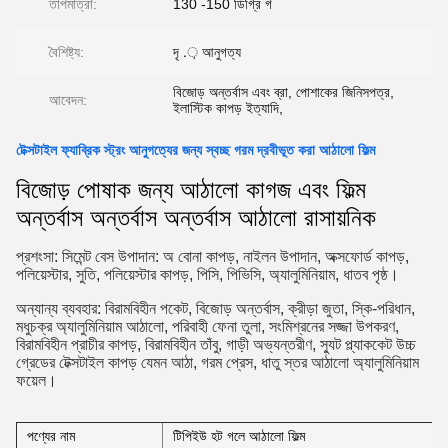
তাপমাত্রা:
130 -150 ডিগ্রি গ
বৈশিষ্ট্য:
দৃ .় আনুগত্য
বিজোড় অন্তর্বাস এবং ব্রা, পোশাকের জিনিসপত্র,
আবেদন:
ইলাস্টিক কাপড় ইত্যাদি,
টেক্সটাইল ফ্যাব্রিক স্ট্রং আনুগত্যের জন্য স্বচ্ছ গরম দ্রবীভূত করা আঠালো ফিল্ম
বিজোড় পোষাক জন্য আঠালো কাগজ এবং ফিল্ম
অন্তর্বাস অন্তর্বাস অন্তর্বাস আঠালো রাসায়নিক
প্রশংসা: সিমেন্ট বেস উপাদান: অ বোনা কাপড়, নাইলন উপাদান, অক্সফোর্ড কাপড়,
পলিয়েস্টার, সুতি, পলিয়েস্টার কাপড়, পিসি, পিভিসি, অ্যালুমিনিয়াম, ধাতব পৃষ্ঠ।
অন্যান্য ব্যবহার: বিরামবিহীন পকেট, বিজোড় অন্তর্বাস, ক্রীড়া জুতা, স্কি-পরিধান,
মধুচক্র অ্যালুমিনিয়াম আঠালো, পরিবাহী ফেনা তুলা, সংমিশ্রনের সজ্জা উপকরণ,
বিরামবিহীন প্রাচীর কাপড়, বিরামবিহীন তাঁবু, গাড়ী অভ্যন্তরীণ, স্যুট প্ল্যাককেট উচ্চ
গ্রেডের টেক্সটাইল কাপড় যেমন আঠা, গরম প্রেস, ধাতু স্তর আঠালো অ্যালুমিনিয়াম
ফয়েল।
পণ্যের নাম
টিপিইউ হট গলে আঠালো ফিল্ম