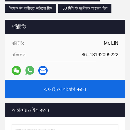
বিজোড় হট দ্রবীভূত আঠালো ফিল্ম
50 মিমি হট দ্রবীভূত আঠালো ফিল্ম
পরিচিতি
পরিচিতি:
Mr. LIN
টেলিফোন:
86--13192099222
এখনই যোগাযোগ করুন
আমাদের মেইল ​​করুন