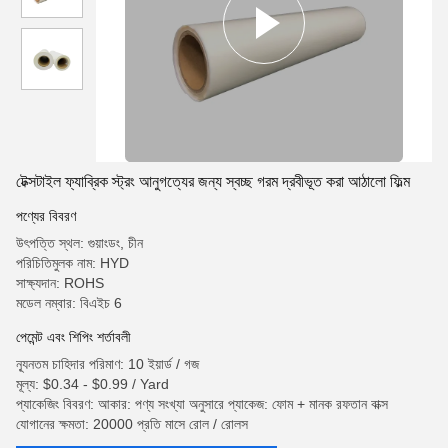
টেক্সটাইল ফ্যাব্রিক স্ট্রং আনুগত্যের জন্য স্বচ্ছ গরম দ্রবীভূত করা আঠালো ফিল্ম
পণ্যের বিবরণ
উৎপত্তি স্থল: গুয়াংডং, চীন
পরিচিতিমুলক নাম: HYD
সাক্ষ্যদান: ROHS
মডেল নম্বার: বিএইচ 6
পেমেন্ট এবং শিপিং শর্তাবলী
ন্যূনতম চাহিদার পরিমাণ: 10 ইয়ার্ড / গজ
মূল্য: $0.34 - $0.99 / Yard
প্যাকেজিং বিবরণ: আকার: পণ্য সংখ্যা অনুসারে প্যাকেজ: ফোম + মানক রফতান বাক্স
যোগানের ক্ষমতা: 20000 প্রতি মাসে রোল / রোলস