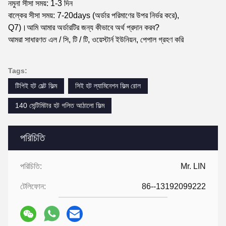
নমুনা সীসা সময়: 1-3 দিন
বাল্কের সীসা সময়: 7-20days (অর্ডার পরিমাণের উপর নির্ভর করে),
Q7)।আমি আমার অর্ডারটির জন্য কীভাবে অর্থ প্রদান করব?
আমরা সাধারণত এল / সি, টি / টি, ওয়েস্টার্ন ইউনিয়ন, পেপাল গ্রহণ করি
Tags:
টিপিই হট মেল্ট ফিল্ম
সিই হট ল্যামিনেশন ফিল্ম রোল
140 সেন্টিমিটার হট গলিত আঠালো ফিল্ম
পরিচিতি
পরিচিতি:
Mr. LIN
টেলিফোন:
86--13192099222