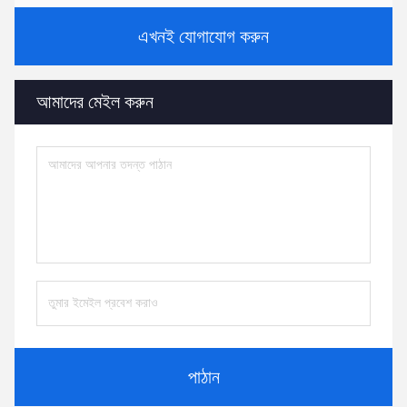
এখনই যোগাযোগ করুন
আমাদের মেইল ​​করুন
পাঠান