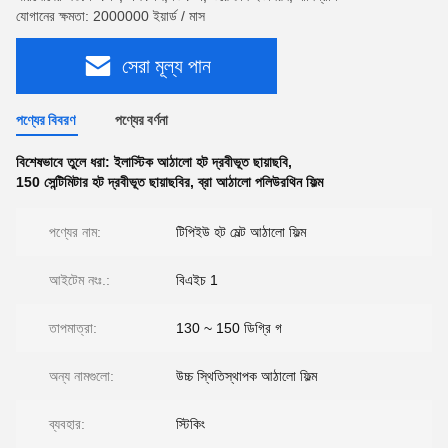
যোগানের ক্ষমতা: 2000000 ইয়ার্ড / মাস
সেরা মূল্য পান
পণ্যের বিবরণ
পণ্যের বর্ণনা
বিশেষভাবে তুলে ধরা:
ইলাস্টিক আঠালো হট দ্রবীভূত ছায়াছবি
,
150 সেন্টিমিটার হট দ্রবীভূত ছায়াছবির
,
ব্রা আঠালো পলিউরথিন ফিল্ম
পণ্যের নাম:
টিপিইউ হট মেল্ট আঠালো ফিল্ম
আইটেম নংঃ.:
বিএইচ 1
তাপমাত্রা:
130 ~ 150 ডিগ্রি গ
অন্য নামগুলো:
উচ্চ স্থিতিস্থাপক আঠালো ফিল্ম
ব্যবহার:
স্টিকিং