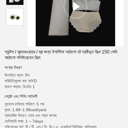
প্যান্টস / আন্ডারওয়্যার / ব্রা জন্য ইলাস্টিক আঠালো হট দ্রবীভূত ফিল্ম 150 সেমি
আঠালো পলিউরেথেন ফিল্ম
পণ্যের বিবরণ
উৎপত্তি স্থল: চীন
পরিচিতিমুলক নাম: HYD
মডেল নম্বার: বিএইচ 1
পেমেন্ট এবং শিপিং শর্তাবলী
ন্যূনতম চাহিদার পরিমাণ: 5 গজ
মূল্য: 1.88~1.98usd/yard
প্যাকেজিং বিবরণ: ফোম এবং শক্ত কাগজ
ডেলিভারি সময়: 1 ~ 7days
পরিশোধের শর্ত: টি / টি, এল / সি, ডি / এ, ওয়েস্টার্ন ইউনিয়ন, মানিগ্রাম