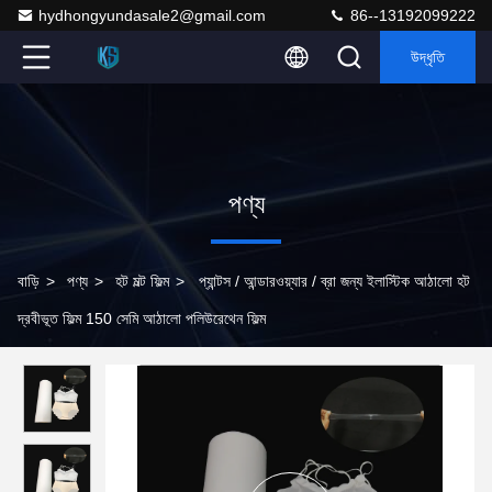
hydhongyundasale2@gmail.com
86--13192099222
উদ্ধৃতি
পণ্য
বাড়ি
>
পণ্য
>
হট মল্ট ফিল্ম
>
প্যান্টস / আন্ডারওয়্যার / ব্রা জন্য ইলাস্টিক আঠালো হট
দ্রবীভূত ফিল্ম 150 সেমি আঠালো পলিউরেথেন ফিল্ম