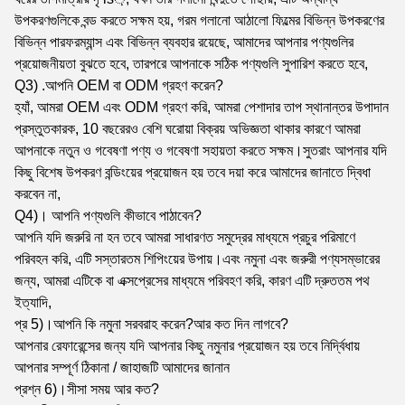
উপকরণগুলিকে বন্ড করতে সক্ষম হয়, গরম গলানো আঠালো ফিল্মের বিভিন্ন উপকরণের
বিভিন্ন পারফরম্যান্স এবং বিভিন্ন ব্যবহার রয়েছে, আমাদের আপনার পণ্যগুলির
প্রয়োজনীয়তা বুঝতে হবে, তারপরে আপনাকে সঠিক পণ্যগুলি সুপারিশ করতে হবে,
Q3) .আপনি OEM বা ODM গ্রহণ করেন?
হ্যাঁ, আমরা OEM এবং ODM গ্রহণ করি, আমরা পেশাদার তাপ স্থানান্তর উপাদান
প্রস্তুতকারক, 10 বছরেরও বেশি ঘরোয়া বিক্রয় অভিজ্ঞতা থাকার কারণে আমরা
আপনাকে নতুন ও গবেষণা পণ্য ও গবেষণা সহায়তা করতে সক্ষম।সুতরাং আপনার যদি
কিছু বিশেষ উপকরণ বন্ডিংয়ের প্রয়োজন হয় তবে দয়া করে আমাদের জানাতে দ্বিধা
করবেন না,
Q4)। আপনি পণ্যগুলি কীভাবে পাঠাবেন?
আপনি যদি জরুরি না হন তবে আমরা সাধারণত সমুদ্রের মাধ্যমে প্রচুর পরিমাণে
পরিবহন করি, এটি সস্তারতম শিপিংয়ের উপায়।এবং নমুনা এবং জরুরী পণ্যসম্ভারের
জন্য, আমরা এটিকে বা এক্সপ্রেসের মাধ্যমে পরিবহণ করি, কারণ এটি দ্রুততম পথ
ইত্যাদি,
প্র 5)।আপনি কি নমুনা সরবরাহ করেন?আর কত দিন লাগবে?
আপনার রেফারেন্সের জন্য যদি আপনার কিছু নমুনার প্রয়োজন হয় তবে নির্দ্বিধায়
আপনার সম্পূর্ণ ঠিকানা / জাহাজটি আমাদের জানান
প্রশ্ন 6)।সীসা সময় আর কত?