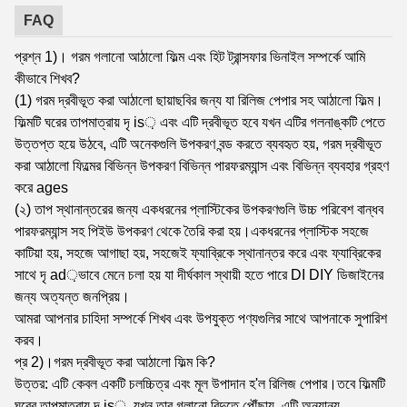
FAQ
প্রশ্ন 1)। গরম গলানো আঠালো ফিল্ম এবং হিট ট্রান্সফার ভিনাইল সম্পর্কে আমি
কীভাবে শিখব?
(1) গরম দ্রবীভূত করা আঠালো ছায়াছবির জন্য যা রিলিজ পেপার সহ আঠালো ফিল্ম।
ফিল্মটি ঘরের তাপমাত্রায় দৃ is় এবং এটি দ্রবীভূত হবে যখন এটির গলনাঙ্কটি পেতে
উত্তপ্ত হয়ে উঠবে, এটি অনেকগুলি উপকরণ বন্ড করতে ব্যবহৃত হয়, গরম দ্রবীভূত
করা আঠালো ফিল্মের বিভিন্ন উপকরণ বিভিন্ন পারফরম্যান্স এবং বিভিন্ন ব্যবহার গ্রহণ
করে ages
(২) তাপ স্থানান্তরের জন্য একধরনের প্লাস্টিকের উপকরণগুলি উচ্চ পরিবেশ বান্ধব
পারফরম্যান্স সহ পিইউ উপকরণ থেকে তৈরি করা হয়।একধরনের প্লাস্টিক সহজে
কাটিয়া হয়, সহজে আগাছা হয়, সহজেই ফ্যাব্রিকে স্থানান্তর করে এবং ফ্যাব্রিকের
সাথে দৃ ad়ভাবে মেনে চলা হয় যা দীর্ঘকাল স্থায়ী হতে পারে DI DIY ডিজাইনের
জন্য অত্যন্ত জনপ্রিয়।
আমরা আপনার চাহিদা সম্পর্কে শিখব এবং উপযুক্ত পণ্যগুলির সাথে আপনাকে সুপারিশ
করব।
প্র 2)।গরম দ্রবীভূত করা আঠালো ফিল্ম কি?
উত্তর: এটি কেবল একটি চলচ্চিত্র এবং মূল উপাদান হ'ল রিলিজ পেপার।তবে ফিল্মটি
ঘরের তাপমাত্রায় দৃ is়, যখন তার গলানো বিন্দুতে পৌঁছায়, এটি অন্যান্য