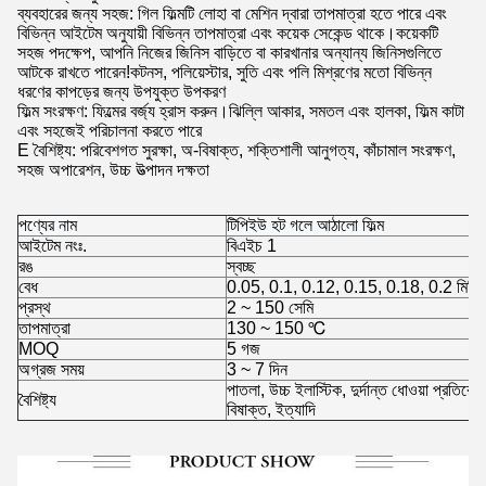
ব্যবহারের জন্য সহজ: গিল ফিল্মটি লোহা বা মেশিন দ্বারা তাপমাত্রা হতে পারে এবং
বিভিন্ন আইটেম অনুযায়ী বিভিন্ন তাপমাত্রা এবং কয়েক সেকেন্ড থাকে।কয়েকটি
সহজ পদক্ষেপ, আপনি নিজের জিনিস বাড়িতে বা কারখানার অন্যান্য জিনিসগুলিতে
আটকে রাখতে পারেন!কটনস, পলিয়েস্টার, সুতি এবং পলি মিশ্রণের মতো বিভিন্ন
ধরণের কাপড়ের জন্য উপযুক্ত উপকরণ
ফিল্ম সংরক্ষণ: ফিল্মের বর্জ্য হ্রাস করুন।ঝিল্লি আকার, সমতল এবং হালকা, ফিল্ম কাটা
এবং সহজেই পরিচালনা করতে পারে
E বৈশিষ্ট্য: পরিবেশগত সুরক্ষা, অ-বিষাক্ত, শক্তিশালী আনুগত্য, কাঁচামাল সংরক্ষণ,
সহজ অপারেশন, উচ্চ উত্পাদন দক্ষতা
পণ্যের নাম
টিপিইউ হট গলে আঠালো ফিল্ম
আইটেম নংঃ.
বিএইচ 1
রঙ
স্বচ্ছ
বেধ
0.05, 0.1, 0.12, 0.15, 0.18, 0.2 মিমি ব
প্রস্থ
2 ~ 150 সেমি
তাপমাত্রা
130 ~ 150 ℃
MOQ
5 গজ
অগ্রজ সময়
3 ~ 7 দিন
পাতলা, উচ্চ ইলাস্টিক, দুর্দান্ত ধোওয়া প্রতি
বৈশিষ্ট্য
বিষাক্ত, ইত্যাদি