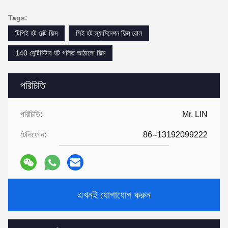
Tags:
টিপিই হট মেল্ট ফিল্ম
সিই হট ল্যামিনেশন ফিল্ম রোল
140 সেন্টিমিটার হট গলিত আঠালো ফিল্ম
পরিচিতি
পরিচিতি:
Mr. LIN
টেলিফোন:
86--13192099222
এখনই যোগাযোগ করুন