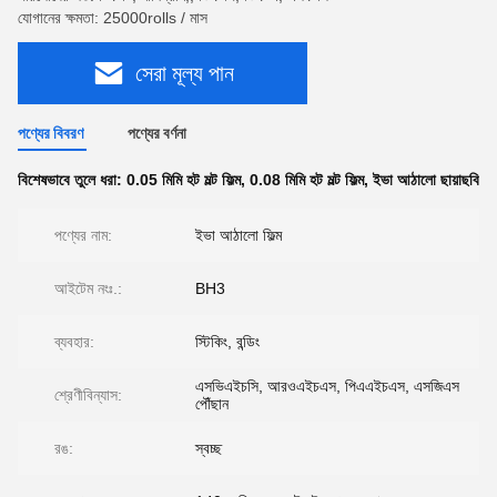
যোগানের ক্ষমতা: 25000rolls / মাস
সেরা মূল্য পান
পণ্যের বিবরণ
পণ্যের বর্ণনা
বিশেষভাবে তুলে ধরা:
0.05 মিমি হট মল্ট ফিল্ম
,
0.08 মিমি হট মল্ট ফিল্ম
,
ইভা আঠালো ছায়াছবি
পণ্যের নাম:
ইভা আঠালো ফিল্ম
আইটেম নংঃ.:
BH3
ব্যবহার:
স্টিকিং, বন্ডিং
এসভিএইচসি, আরওএইচএস, পিএএইচএস, এসজিএস
শ্রেণীবিন্যাস:
পৌঁছান
রঙ:
স্বচ্ছ