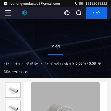
hydhongyundasale2@gmail.com
86--13192099222
উদ্ধৃতি
পণ্য
বাড়ি
>
পণ্য
>
হট মল্ট ফিল্ম
>
ইভা হট দ্রবীভূত ছায়াছবির 0.05 মিমি 0.08 মিমি
রিলিজ পেপার সহ বেধ