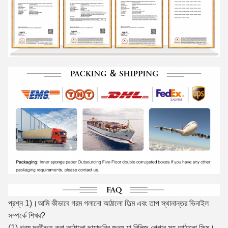
প্রশ্ন 1)।আমি কীভাবে গরম গলানো আঠালো ফিল্ম এবং তাপ স্থানান্তর ভিনাইল
সম্পর্কে শিখব?
(1) গরম দ্রবীভূত করা আঠালো ছায়াছবির জন্য যা রিলিজ পেপার সহ আঠালো ফিল্ম।