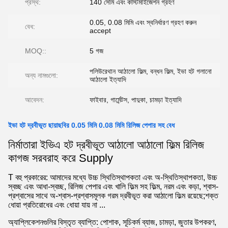
প্রস্থ:
140 সেমি এবং কাস্টমাইজেশন গ্রহণ
0.05, 0.08 মিমি এবং স্বনির্ধারণ গ্রহণ করুন
বেধ:
accept
MOQ::
5 গজ
পলিউরেথান আঠালো ফিল্ম, বন্ধন ফিল্ম, ইভা হট গলানো
অন্য নামগুলো:
আঠালো ইত্যাদি
আবেদন:
ফাইবার, গার্মেন্টস, পাদুকা, চামড়া ইত্যাদি
ইভা হট দ্রবীভূত ছায়াছবির 0.05 মিমি 0.08 মিমি রিলিজ পেপার সহ বেধ
নির্মাতারা ইভিএ হট দ্রবীভূত আঠালো আঠালো ফিল্ম রিলিজ
কাগজ সরবরাহ করে Supply
T বহু প্রকারের: আমাদের মধ্যে উচ্চ স্থিতিস্থাপকতা এবং অ-স্থিতিস্থাপকতা, উচ্চ
স্বচ্ছ এবং আধা-স্বচ্ছ, রিলিজ পেপার এবং খালি ফিল্ম সহ ফিল্ম, নরম এবং কড়া, শ্বাস-
প্রশ্বাসের সাথে অ-শ্বাস-প্রশ্বাসমূলক গরম দ্রবীভূত করা আঠালো ফিল্ম রয়েছে;শক্ত
ধোয়া প্রতিরোধের এবং ধোয়া যায় না ...
অ্যাপ্লিকেশনগুলির বিস্তৃত ব্যাপ্তি: পোশাক, সূচিকর্ম ব্যাজ, চামড়া, জুতার উপকরণ,