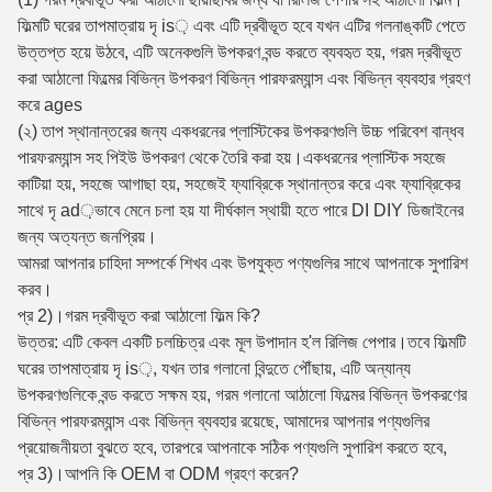
ফিল্মটি ঘরের তাপমাত্রায় দৃ is় এবং এটি দ্রবীভূত হবে যখন এটির গলনাঙ্কটি পেতে
উত্তপ্ত হয়ে উঠবে, এটি অনেকগুলি উপকরণ বন্ড করতে ব্যবহৃত হয়, গরম দ্রবীভূত
করা আঠালো ফিল্মের বিভিন্ন উপকরণ বিভিন্ন পারফরম্যান্স এবং বিভিন্ন ব্যবহার গ্রহণ
করে ages
(২) তাপ স্থানান্তরের জন্য একধরনের প্লাস্টিকের উপকরণগুলি উচ্চ পরিবেশ বান্ধব
পারফরম্যান্স সহ পিইউ উপকরণ থেকে তৈরি করা হয়।একধরনের প্লাস্টিক সহজে
কাটিয়া হয়, সহজে আগাছা হয়, সহজেই ফ্যাব্রিকে স্থানান্তর করে এবং ফ্যাব্রিকের
সাথে দৃ ad়ভাবে মেনে চলা হয় যা দীর্ঘকাল স্থায়ী হতে পারে DI DIY ডিজাইনের
জন্য অত্যন্ত জনপ্রিয়।
আমরা আপনার চাহিদা সম্পর্কে শিখব এবং উপযুক্ত পণ্যগুলির সাথে আপনাকে সুপারিশ
করব।
প্র 2)।গরম দ্রবীভূত করা আঠালো ফিল্ম কি?
উত্তর: এটি কেবল একটি চলচ্চিত্র এবং মূল উপাদান হ'ল রিলিজ পেপার।তবে ফিল্মটি
ঘরের তাপমাত্রায় দৃ is়, যখন তার গলানো বিন্দুতে পৌঁছায়, এটি অন্যান্য
উপকরণগুলিকে বন্ড করতে সক্ষম হয়, গরম গলানো আঠালো ফিল্মের বিভিন্ন উপকরণের
বিভিন্ন পারফরম্যান্স এবং বিভিন্ন ব্যবহার রয়েছে, আমাদের আপনার পণ্যগুলির
প্রয়োজনীয়তা বুঝতে হবে, তারপরে আপনাকে সঠিক পণ্যগুলি সুপারিশ করতে হবে,
প্র 3)।আপনি কি OEM বা ODM গ্রহণ করেন?