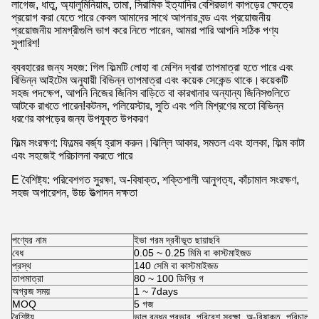
লাগেজ, ধাতু, অ্যালুমিনিয়াম, তামা, সিরামিক ইত্যাদির বেশিরভাগ কাপড়ের ক্ষেত্রে
প্রয়োগ করা যেতে পারে কেবল আমাদের সাথে আপনার বন্ড এবং প্রয়োজনীয়
প্রয়োজনীয় সামগ্রীগুলি ভাগ করে নিতে পারেন, আমরা পারি আপনি সঠিক পণ্য
সুপারিশ!
ব্যবহারের জন্য সহজ: গিল ফিল্মটি লোহা বা মেশিন দ্বারা তাপমাত্রা হতে পারে এবং
বিভিন্ন আইটেম অনুযায়ী বিভিন্ন তাপমাত্রা এবং কয়েক সেকেন্ড থাকে।কয়েকটি
সহজ পদক্ষেপ, আপনি নিজের জিনিস বাড়িতে বা কারখানার অন্যান্য জিনিসগুলিতে
আটকে রাখতে পারেন!কটনস, পলিয়েস্টার, সুতি এবং পলি মিশ্রণের মতো বিভিন্ন
ধরণের কাপড়ের জন্য উপযুক্ত উপকরণ
ফিল্ম সংরক্ষণ: ফিল্মের বর্জ্য হ্রাস করুন।ঝিল্লি আকার, সমতল এবং হালকা, ফিল্ম কাটা
এবং সহজেই পরিচালনা করতে পারে
E বৈশিষ্ট্য: পরিবেশগত সুরক্ষা, অ-বিষাক্ত, শক্তিশালী আনুগত্য, কাঁচামাল সংরক্ষণ,
সহজ অপারেশন, উচ্চ উত্পাদন দক্ষতা
পণ্যের নাম
ইভা গরম দ্রবীভূত ছায়াছবি
বেধ
0.05 ~ 0.25 মিমি বা কাস্টমাইজড
প্রস্থ
140 সেমি বা কাস্টমাইজড
তাপমাত্রা
80 ~ 100 ডিগ্রি গ
অগ্রজ সময়
1 ~ 7days
MOQ
5 গজ
বৈশিষ্ট্য
ভাল বন্ধন প্রভাব, পরিবেশ সুরক্ষা, অ-বিষাক্ত, পরিচালন