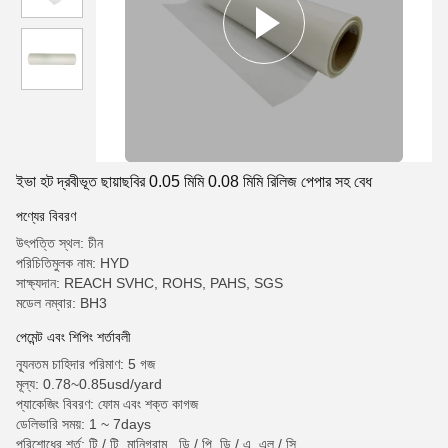
ইভা হট দ্রবীভূত ছায়াছবির 0.05 মিমি 0.08 মিমি রিলিজ পেপার সহ বেধ
পণ্যের বিবরণ
উৎপত্তি স্থল: চীন
পরিচিতিমুলক নাম: HYD
সাক্ষ্যদান: REACH SVHC, ROHS, PAHS, SGS
মডেল নম্বার: BH3
পেমেন্ট এবং শিপিং শর্তাবলী
ন্যূনতম চাহিদার পরিমাণ: 5 গজ
মূল্য: 0.78~0.85usd/yard
প্যাকেজিং বিবরণ: ফোম এবং শক্ত কাগজ
ডেলিভারি সময়: 1 ~ 7days
পরিশোধের শর্ত: টি / টি, মানিগ্রাম,, ডি / পি, ডি / এ, এল / সি