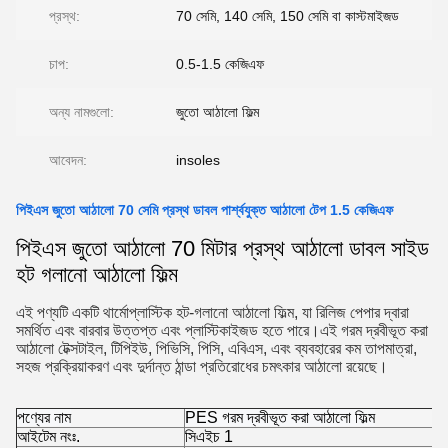
প্রস্থ:
70 সেমি, 140 সেমি, 150 সেমি বা কাস্টমাইজড
চাপ:
0.5-1.5 কেজিএফ
অন্য নামগুলো:
জুতো আঠালো ফিল্ম
আবেদন:
insoles
পিইএস জুতো আঠালো 70 সেমি প্রস্থ ডাবল পার্শ্বযুক্ত আঠালো টেপ 1.5 কেজিএফ
পিইএস জুতো আঠালো 70 মিটার প্রস্থ আঠালো ডাবল সাইড
হট গলানো আঠালো ফিল্ম
এই পণ্যটি একটি থার্মোপ্লাস্টিক হট-গলানো আঠালো ফিল্ম, যা রিলিজ পেপার দ্বারা
সমর্থিত এবং বারবার উত্তপ্ত এবং প্লাস্টিকাইজড হতে পারে।এই গরম দ্রবীভূত করা
আঠালো টেক্সটাইল, টিপিইউ, পিভিসি, পিসি, এবিএস, এবং ব্যবহারের কম তাপমাত্রা,
সহজ প্রক্রিয়াকরণ এবং দুর্দান্ত ঠান্ডা প্রতিরোধের চমৎকার আঠালো রয়েছে।
পণ্যের নাম
PES গরম দ্রবীভূত করা আঠালো ফিল্ম
আইটেম নংঃ.
সিএইচ 1