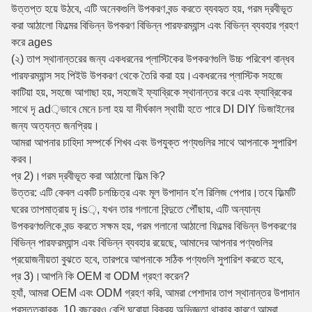
উত্তপ্ত হয়ে উঠবে, এটি অনেকগুলি উপকরণ বন্ড করতে ব্যবহৃত হয়, গরম দ্রবীভূত
করা আঠালো ফিল্মের বিভিন্ন উপকরণ বিভিন্ন পারফরম্যান্স এবং বিভিন্ন ব্যবহার গ্রহণ
করে ages
(২) তাপ স্থানান্তরের জন্য একধরনের প্লাস্টিকের উপকরণগুলি উচ্চ পরিবেশ বান্ধব
পারফরম্যান্স সহ পিইউ উপকরণ থেকে তৈরি করা হয়।একধরনের প্লাস্টিক সহজে
কাটিয়া হয়, সহজে আগাছা হয়, সহজেই ফ্যাব্রিকে স্থানান্তর করে এবং ফ্যাব্রিকের
সাথে দৃ ad়ভাবে মেনে চলা হয় যা দীর্ঘকাল স্থায়ী হতে পারে DI DIY ডিজাইনের
জন্য অত্যন্ত জনপ্রিয়।
আমরা আপনার চাহিদা সম্পর্কে শিখব এবং উপযুক্ত পণ্যগুলির সাথে আপনাকে সুপারিশ
করব।
প্র 2)।গরম দ্রবীভূত করা আঠালো ফিল্ম কি?
উত্তর: এটি কেবল একটি চলচ্চিত্র এবং মূল উপাদান হ'ল রিলিজ পেপার।তবে ফিল্মটি
ঘরের তাপমাত্রায় দৃ is়, যখন তার গলানো বিন্দুতে পৌঁছায়, এটি অন্যান্য
উপকরণগুলিকে বন্ড করতে সক্ষম হয়, গরম গলানো আঠালো ফিল্মের বিভিন্ন উপকরণের
বিভিন্ন পারফরম্যান্স এবং বিভিন্ন ব্যবহার রয়েছে, আমাদের আপনার পণ্যগুলির
প্রয়োজনীয়তা বুঝতে হবে, তারপরে আপনাকে সঠিক পণ্যগুলি সুপারিশ করতে হবে,
প্র 3)।আপনি কি OEM বা ODM গ্রহণ করেন?
হ্যাঁ, আমরা OEM এবং ODM গ্রহণ করি, আমরা পেশাদার তাপ স্থানান্তর উপাদান
প্রস্তুতকারক, 10 বছরেরও বেশি ঘরোয়া বিক্রয় অভিজ্ঞতা থাকার কারণে আমরা