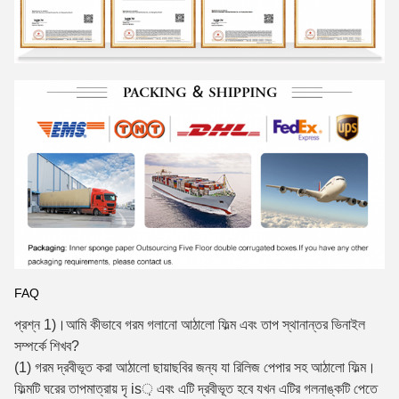
FAQ
প্রশ্ন 1)।আমি কীভাবে গরম গলানো আঠালো ফিল্ম এবং তাপ স্থানান্তর ভিনাইল
সম্পর্কে শিখব?
(1) গরম দ্রবীভূত করা আঠালো ছায়াছবির জন্য যা রিলিজ পেপার সহ আঠালো ফিল্ম।
ফিল্মটি ঘরের তাপমাত্রায় দৃ is় এবং এটি দ্রবীভূত হবে যখন এটির গলনাঙ্কটি পেতে