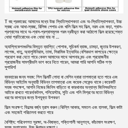
T বহু প্রকারের: আমাদের মধ্যে উচ্চ স্থিতিস্থাপকতা এবং অ-স্থিতিস্থাপকতা, উচ্চ
স্বচ্ছ এবং আধা-স্বচ্ছ, রিলিজ পেপার এবং খালি ফিল্ম সহ ফিল্ম, নরম এবং কড়া, শ্বাস-
প্রশ্বাসের সাথে অ-শ্বাস-প্রশ্বাসমূলক গরম দ্রবীভূত করা আঠালো ফিল্ম রয়েছে;শক্ত
ধোয়া প্রতিরোধের এবং ধোয়া যায় না ...
অ্যাপ্লিকেশনগুলির বিস্তৃত ব্যাপ্তি: পোশাক, সূচিকর্ম ব্যাজ, চামড়া, জুতার উপকরণ,
লাগেজ, ধাতু, অ্যালুমিনিয়াম, তামা, সিরামিক ইত্যাদির বেশিরভাগ কাপড়ের ক্ষেত্রে
প্রয়োগ করা যেতে পারে কেবল আমাদের সাথে আপনার বন্ড এবং প্রয়োজনীয়
প্রয়োজনীয় সামগ্রীগুলি ভাগ করে নিতে পারেন, আমরা পারি আপনি সঠিক পণ্য
সুপারিশ!
ব্যবহারের জন্য সহজ: গিল ফিল্মটি লোহা বা মেশিন দ্বারা তাপমাত্রা হতে পারে এবং
বিভিন্ন আইটেম অনুযায়ী বিভিন্ন তাপমাত্রা এবং কয়েক সেকেন্ড থাকে।কয়েকটি
সহজ পদক্ষেপ, আপনি নিজের জিনিস বাড়িতে বা কারখানার অন্যান্য জিনিসগুলিতে
আটকে রাখতে পারেন!কটনস, পলিয়েস্টার, সুতি এবং পলি মিশ্রণের মতো বিভিন্ন
ধরণের কাপড়ের জন্য উপযুক্ত উপকরণ
ফিল্ম সংরক্ষণ: ফিল্মের বর্জ্য হ্রাস করুন।ঝিল্লি আকার, সমতল এবং হালকা, ফিল্ম কাটা
এবং সহজেই পরিচালনা করতে পারে
বৈশিষ্ট্য: পরিবেশগত সুরক্ষা, অ-বিষাক্ত, শক্তিশালী আনুগত্য, কাঁচামাল সংরক্ষণ,
সহজ অপারেশন, উচ্চ উত্পাদন দক্ষতা।