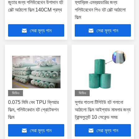
জুতার জন্য পলিউরেথেন উপাদান হট
ফ্যাব্রিক এমব্রয়ডারির ​​জন্য
মেল্ট আঠালো ফিল্ম 140CM প্রস্থ
পলিউরেথেন পিও হট মেল্ট আঠালো
ফিল্ম
সেরা মূল্য পান
সেরা মূল্য পান
ভিডিও
ভিডিও
0.075 মিমি বেধ TPU ক্লিয়ার
সুপার পাতলা টিপিইউ হট গলানো
ফিল্ম, পলিউরেথান হট প্রোটেকশন
আঠালো ফিল্ম আইপ্যাড মামলার জন্য
ফিল্ম
ট্রান্সলুসেন্ট 10 সেকেন্ড সময়
সেরা মূল্য পান
সেরা মূল্য পান