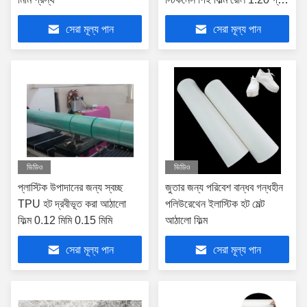
/ সেমি 3
সেরা মূল্য পান
সেরা মূল্য পান
ভিডিও
ভিডিও
প্লাস্টিক উপাদানের জন্য স্বচ্ছ
জুতার জন্য পরিবেশ বান্ধব গন্ধহীন
TPU হট দ্রবীভূত করা আঠালো
পলিউরেথেন ইলাস্টিক হট মেল্ট
ফিল্ম 0.12 মিমি 0.15 মিমি
আঠালো ফিল্ম
সেরা মূল্য পান
সেরা মূল্য পান