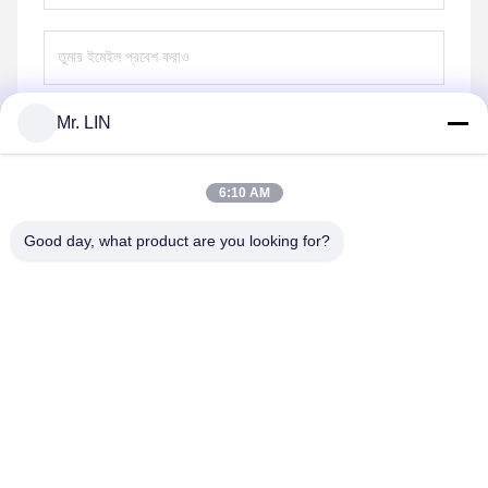
Mr. LIN
পাঠান
6:10 AM
Good day, what product are you looking for?
Guangdong Jinhonghai New Material
Technology Co., Ltd
hydhongyundasale2@gmail.com
86--13192099222
34 নং, জিয়াই রোড, জিয়ুচিয়াং সিনওয়ু, কিংসি টাউন, দংগুয়ান, গুয়াংডং, চীন