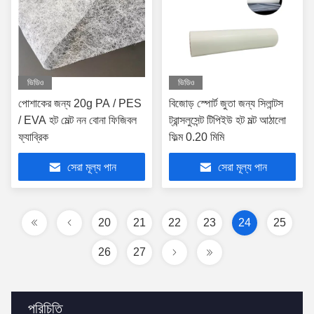
ভিডিও
ভিডিও
পোশাকের জন্য 20g PA / PES
বিজোড় স্পোর্ট জুতা জন্য সিলান্টস
/ EVA হট মেল্ট নন বোনা ফিজিবল
ট্রান্সলুসেন্ট টিপিইউ হট মল্ট আঠালো
ফ্যাব্রিক
ফিল্ম 0.20 মিমি
সেরা মূল্য পান
সেরা মূল্য পান
20
21
22
23
24
25
26
27
পরিচিতি