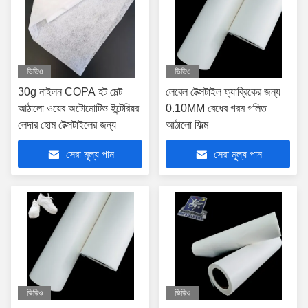
ভিডিও
ভিডিও
30g নাইলন COPA হট মেল্ট
লেবেল টেক্সটাইল ফ্যাব্রিকের জন্য
আঠালো ওয়েব অটোমোটিভ ইন্টেরিয়র
0.10MM বেধের গরম গলিত
লেদার হোম টেক্সটাইলের জন্য
আঠালো ফিল্ম
সেরা মূল্য পান
সেরা মূল্য পান
ভিডিও
ভিডিও