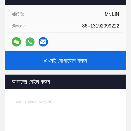
পরিচিতি:
Mr. LIN
টেলিফোন:
86--13192099222
এখনই যোগাযোগ করুন
আমাদের মেইল ​​করুন