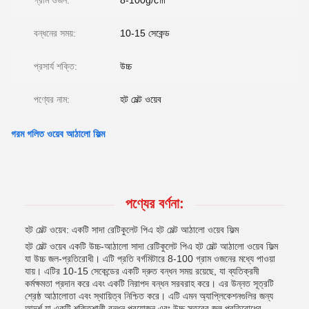
গ্রাম ওজন:
8-100g/c㎡
বন্ধনের সময়:
10-15 সেকেন্ড
প্রসার্য শক্তি:
উচ্চ
পণ্যের নাম:
হট মেল্ট ওয়েব
গরম গলিত ওয়েব আঠালো ফিল্ম
পণ্যের বর্ণনা:
হট মেল্ট ওয়েব: একটি সাদা রেটিকুলেট পিএ হট মেল্ট আঠালো ওয়েব ফিল্ম
হট মেল্ট ওয়েব একটি উচ্চ-আঠালো সাদা রেটিকুলেট পিএ হট মেল্ট আঠালো ওয়েব ফিল্ম
যা উচ্চ জল-প্রতিরোধী। এটি প্রতি বর্গমিটারে 8-100 গ্রাম ওজনের মধ্যে পাওয়া
যায়। এটির 10-15 সেকেন্ডের একটি দ্রুত বন্ধন সময় রয়েছে, যা ব্যতিক্রমী
কর্মক্ষমতা প্রদান করে এবং একটি নিরাপদ বন্ধন সরবরাহ করে। এর উন্নত সূত্রটি
শ্রেষ্ঠ আঠালোতা এবং স্থায়িত্ব নিশ্চিত করে। এটি এমন অ্যাপ্লিকেশনগুলির জন্য
আদর্শ যা একটি শক্তিশালী বন্ধন প্রয়োজন এবং উচ্চ স্তরের জল প্রতিরোধের