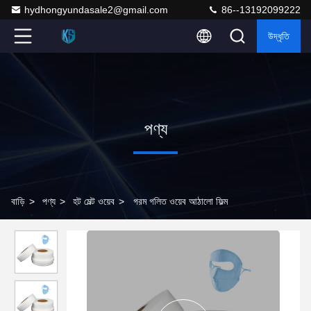
hydhongyundasale2@gmail.com
86--13192099222
উদ্ধৃতি
পণ্য
বাড়ি
>
পণ্য
>
হট মেল্ট ওয়েব
>
গরম গলিত ওয়েব আঠালো ফিল্ম