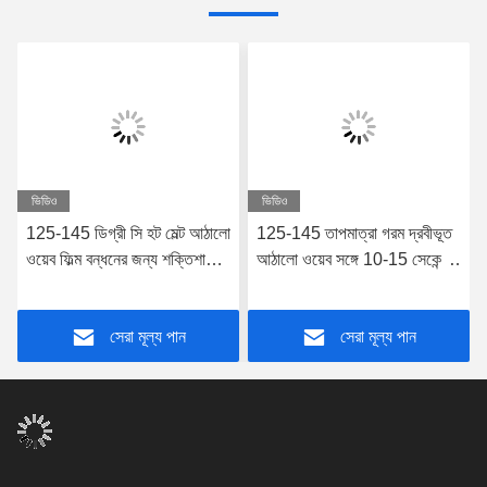
ভিডিও
ভিডিও
125-145 ডিগ্রী সি হট মেল্ট আঠালো
125-145 তাপমাত্রা গরম দ্রবীভূত
ওয়েব ফিল্ম বন্ধনের জন্য শক্তিশালী
আঠালো ওয়েব সঙ্গে 10-15 সেকেন্ড
আনুগত্য সাদা হট মেল্ট ওয়েব
শক্তিশালী সান্দ্রতা বন্ধন আঠালো
সেরা মূল্য পান
সেরা মূল্য পান