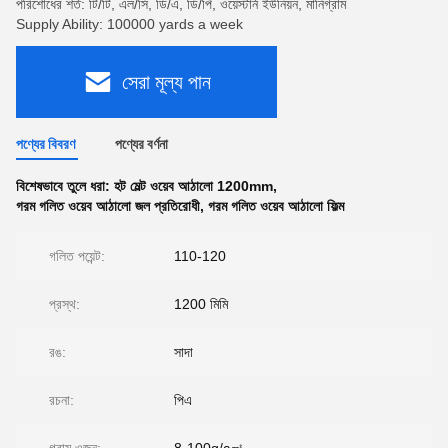
পরিশোধের শর্ত: টি/টি, এল/সি, ডি/এ, ডি/পি, ওয়েস্টার্ন ইউনিয়ন, মানিগ্রাম
Supply Ability: 100000 yards a week
সেরা মূল্য পান
পণ্যের বিবরণ
পণ্যের বর্ণনা
বিশেষভাবে তুলে ধরা:
হট মেল্ট ওয়েব আঠালো 1200mm
,
গরম গলিত ওয়েব আঠালো জল প্রতিরোধী
,
গরম গলিত ওয়েব আঠালো ফিল্ম
গলিত পয়েন্ট:
110-120
প্রস্থ:
1200 মিমি
রঙ:
সাদা
রচনা:
পিএ