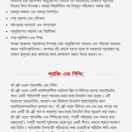
আমাদের উচ্চ প্রশিক্ষিত প্রযুক্তিগত সহায়তা দল গ্রাহকদের যেকোনো প্রশ্নের
উত্তর দিতে উপলব্ধ। আমরা নিম্নলিখিত সহ বিস্তৃত পরিষেবাও অফার করি:
সমস্যা সমাধান এবং সমস্যা নিষ্পত্তি
পণ্য স্থাপন এবং সেটআপ
সফ্টওয়্যার আপডেট এবং আপগ্রেড
প্রযুক্তিগত পরামর্শ এবং নির্দেশিকা
পণ্য প্রশিক্ষণ এবং শিক্ষা
আমরা আমাদের গ্রাহকদের উপলব্ধ সেরা প্রযুক্তিগত সহায়তা এবং পরিষেবা সরবরাহ
করতে প্রতিশ্রুতিবদ্ধ। আপনার যদি কোনো প্রশ্ন থাকে বা সহায়তার প্রয়োজন হয়,
তাহলে অনুগ্রহ করে আমাদের সাথে যোগাযোগ করতে দ্বিধা করবেন না।
প্যাকিং এবং শিপিং:
হট মেল্ট ওয়েব প্যাকেজিং এবং শিপিং:
হট মেল্ট ওয়েব একটি থার্মোপ্লাস্টিক আঠালো ফিল্ম যা বিভিন্ন ধরনের সাবস্ট্রেটের
সাথে একটি শক্তিশালী বন্ধন সরবরাহ করার জন্য ডিজাইন করা হয়েছে। এটি
সাধারণত স্বয়ংচালিত, মহাকাশ এবং চিকিৎসা ডিভাইস অ্যাসেম্বলির মতো
অ্যাপ্লিকেশনগুলিতে ব্যবহৃত হয়। হট মেল্ট ওয়েব বিভিন্ন বেধ এবং রঙে পাওয়া যায়
এবং একটি হট মেল্ট গান বা অন্যান্য গরম করার ডিভাইস দিয়ে প্রয়োগ করা সহজ।
হট মেল্ট ওয়েব প্যাকেজিং এবং শিপিংয়ের জন্য, পণ্যটি পরিষ্কার এবং শুকনো রাখা
গুরুত্বপূর্ণ। পণ্যটি সরাসরি সূর্যালোক থেকে দূরে একটি শীতল, শুকনো স্থানে সংরক্ষণ
করা উচিত। প্যাকেজিং উপাদানটি পরিবহনের সময় ওয়েবটিকে শারীরিক ক্ষতি থেকে