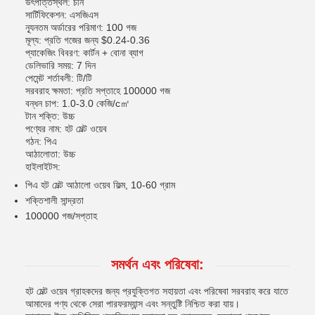
উৎপত্তিস্থল: চীন
সার্টিফিকেশন: এসজিএস
ন্যূনতম অর্ডারের পরিমাণ: 100 গজ
মূল্য: প্রতি গজের জন্য $0.24-0.36
প্যাকেজিং বিবরণ: কার্টন + বোনা ব্যাগ
ডেলিভারি সময়: 7 দিন
পেমেন্ট শর্তাবলী: টি/টি
সরবরাহ ক্ষমতা: প্রতি সপ্তাহে 100000 গজ
বন্ধন চাপ: 1.0-3.0 কেজি/c㎡
টান শক্তি: উচ্চ
পণ্যের নাম: হট মেল্ট ওয়েব
গঠন: পিএ
আঠালোতা: উচ্চ
হাইলাইটস:
পিএ হট মেল্ট আঠালো ওয়েব ফিল্ম, 10-60 গ্রাম
শক্তিশালী সান্দ্রতা
100000 গজ/সপ্তাহ
সমর্থন এবং পরিষেবা:
হট মেল্ট ওয়েব গ্রাহকদের জন্য প্রযুক্তিগত সহায়তা এবং পরিষেবা সরবরাহ করে যাতে
আমাদের পণ্য থেকে সেরা পারফরম্যান্স এবং সন্তুষ্টি নিশ্চিত করা যায়।